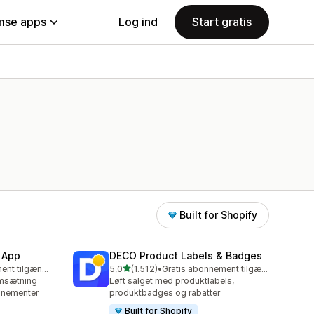
se apps
Log ind
Start gratis
Built for Shopify
 App
DECO Product Labels & Badges
ud af 5 stjerner
Gratis abonnement tilgængeligt
5,0
(1.512)
•
Gratis abonnement tilgængeligt
1512 anmeldelser i alt
omsætning
Løft salget med produktlabels,
nnementer
produktbadges og rabatter
Built for Shopify