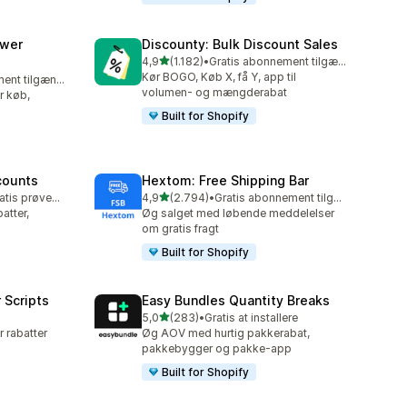
awer
Discounty: Bulk Discount Sales
ud af 5 stjerner
4,9
(1.182)
•
Gratis abonnement tilgængeligt
1182 anmeldelser i alt
Kør BOGO, Køb X, få Y, app til
Gratis abonnement tilgængeligt
volumen- og mængderabat
er køb,
Built for Shopify
counts
Hextom: Free Shipping Bar
ud af 5 stjerner
Mulighed for gratis prøveperiode
4,9
(2.794)
•
Gratis abonnement tilgængeligt
2794 anmeldelser i alt
tter,
Øg salget med løbende meddelelser
om gratis fragt
Built for Shopify
 Scripts
Easy Bundles Quantity Breaks
ud af 5 stjerner
5,0
(283)
•
Gratis at installere
283 anmeldelser i alt
r rabatter
Øg AOV med hurtig pakkerabat,
pakkebygger og pakke-app
Built for Shopify