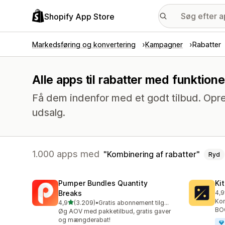
Shopify App Store
Markedsføring og konvertering
Kampagner
Rabatter
Alle apps til rabatter med funktion
Få dem indenfor med et godt tilbud. Opre
udsalg.
1.000 apps med
Kombinering af rabatter
Ryd
Pumper Bundles Quantity
Ki
Breaks
4,9
101
Kon
ud af 5 stjerner
4,9
(3.209)
•
Gratis abonnement tilgængeligt
3209 anmeldelser i alt
BOG
Øg AOV med pakketilbud, gratis gaver
og mængderabat!