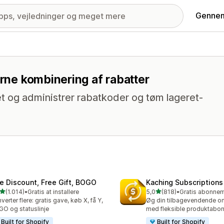
Gennem
erne kombinering af rabatter
t og administrer rabatkoder og tøm lageret-
te Discount, Free Gift, BOGO
Kaching Subscriptions
ud af 5 stjerner
ud af 5 stjerner
(1.014)
•
Gratis at installere
5,0
(818)
•
4 anmeldelser i alt
818 anmeldelser i alt
verter flere: gratis gave, køb X, få Y,
Øg din tilbagevendende 
O og statuslinje
med fleksible produktabo
Built for Shopify
Built for Shopify