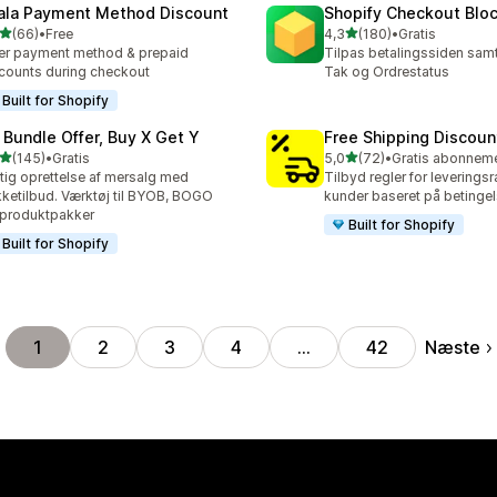
ala Payment Method Discount
Shopify Checkout Blo
ud af 5 stjerner
ud af 5 stjerner
(66)
•
Free
4,3
(180)
•
Gratis
anmeldelser i alt
180 anmeldelser i alt
er payment method & prepaid
Tilpas betalingssiden samt
counts during checkout
Tak og Ordrestatus
Built for Shopify
 Bundle Offer, Buy X Get Y
Free Shipping Discoun
ud af 5 stjerner
ud af 5 stjerner
(145)
•
Gratis
5,0
(72)
•
 anmeldelser i alt
72 anmeldelser i alt
tig oprettelse af mersalg med
Tilbyd regler for leveringsra
ketilbud. Værktøj til BYOB, BOGO
kunder baseret på betingel
produktpakker
Built for Shopify
Built for Shopify
Næste
1
2
3
4
…
42