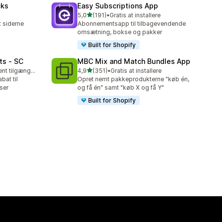
cks
Easy Subscriptions App
ud af 5 stjerner
5,0
(191)
•
Gratis at installere
191 anmeldelser i alt
 siderne
Abonnementsapp til tilbagevendende
omsætning, bokse og pakker
Built for Shopify
ts ‑ SC
MBC Mix and Match Bundles App
ud af 5 stjerner
Gratis abonnement tilgængeligt
4,9
(351)
•
Gratis at installere
351 anmeldelser i alt
bat til
Opret nemt pakkeprodukterne "køb én,
ser
og få én" samt "køb X og få Y"
Built for Shopify