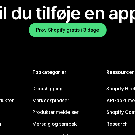
il du tilføje en ap
Prøv Shopify gratis i 3 dage
Topkategorier
Ressourcer
Dropshipping
Shopify Hjæ
dukter
Markedspladser
API-dokume
Produktanmeldelser
Shopify Co
g
Mersalg og sampak
Research