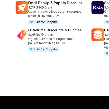
Email PopUp & Pop Up Discount
Sc
ud af 5 stjerner
4,7
(180)
•
Gratis
5,0
180 anmeldelser i alt
66 
Upsell via e-mailpopup, sms-popups,
Off
lykkehjul, nyhedsbrev
dis
Built for Shopify
G: Volume Discounts & Bundles
HA
ud af 5 stjerner
5,0
(107)
•
Gratis
4,9
107 anmeldelser i alt
145
Øg din AOV med mængderabat,
Hur
pakker, rabattrin og BOGO
pak
og 
Built for Shopify