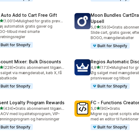
 Auto Add to Cart Free Gift
Moon Bundles CartDr
ud af 5 stjerner
(1.001)
•
Mulighed for gratis prøveperiode
Upsell
1 anmeldelser i alt
føj automatisk gratis gaver og
ud af 5 stjerner
5,0
(593)
•
593 anmeldelser i alt
GO-tilbud med smarte
Slide cart, gratis gaver, eft
retningsregler
BOGO, mængderabatter
Built for Shopify
Built for Shopify
scount Mixer: Bulk Discounts
Regios Automatic Dis
ud af 5 stjerner
ud af 5 stjerner
(228)
•
Gratis abonnement tilgængeligt
4,9
(173)
•
 anmeldelser i alt
173 anmeldelser i alt
salget via mængderabat, køb X, få
Øg salget med mængderaba
rabatkode
prisniveauer og tilbud
Built for Shopify
Built for Shopify
sent Loyalty Program Rewards
FC ‑ Functions Creator
ud af 5 stjerner
ud af 5 stjerner
(434)
•
Gratis abonnement tilgængeligt
5,0
(90)
•
Gratis
 anmeldelser i alt
90 anmeldelser i alt
AOV med loyalitetsprogram, VIP-
Migrer og opret scripts elle
ønningsprogram og henvisninger
med en editor til funktioner
Built for Shopify
Built for Shopify