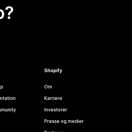
p?
Shopify
lp
Om
ntation
Karriere
mmunity
Investorer
Presse og medier