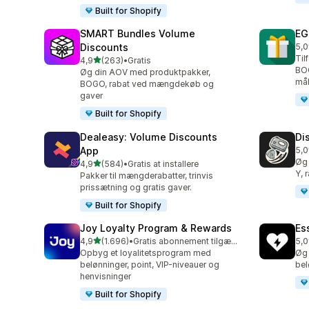
Built for Shopify
SMART Bundles Volume
EG
Discounts
5,0
100
Til
ud af 5 stjerner
4,9
(263)
•
Gratis
263 anmeldelser i alt
BO
Øg din AOV med produktpakker,
mål
BOGO, rabat ved mængdekøb og
gaver
Built for Shopify
Dealeasy: Volume Discounts
Di
App
5,0
228
Øg 
ud af 5 stjerner
4,9
(584)
•
Gratis at installere
584 anmeldelser i alt
Y, 
Pakker til mængderabatter, trinvis
prissætning og gratis gaver.
Built for Shopify
Joy Loyalty Program & Rewards
Es
ud af 5 stjerner
4,9
(1.696)
•
Gratis abonnement tilgængeligt
5,0
1696 anmeldelser i alt
434
Opbyg et loyalitetsprogram med
Øg 
belønninger, point, VIP-niveauer og
bel
henvisninger
Built for Shopify