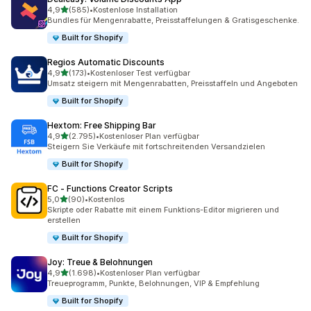
von 5 Sternen
4,9
(585)
•
Kostenlose Installation
585 Rezensionen insgesamt
Bundles für Mengenrabatte, Preisstaffelungen & Gratisgeschenke.
Built for Shopify
Regios Automatic Discounts
von 5 Sternen
4,9
(173)
•
Kostenloser Test verfügbar
173 Rezensionen insgesamt
Umsatz steigern mit Mengenrabatten, Preisstaffeln und Angeboten
Built for Shopify
Hextom: Free Shipping Bar
von 5 Sternen
4,9
(2.795)
•
Kostenloser Plan verfügbar
2795 Rezensionen insgesamt
Steigern Sie Verkäufe mit fortschreitenden Versandzielen
Built for Shopify
FC ‑ Functions Creator Scripts
von 5 Sternen
5,0
(90)
•
Kostenlos
90 Rezensionen insgesamt
Skripte oder Rabatte mit einem Funktions-Editor migrieren und
erstellen
Built for Shopify
Joy: Treue & Belohnungen
von 5 Sternen
4,9
(1.698)
•
Kostenloser Plan verfügbar
1698 Rezensionen insgesamt
Treueprogramm, Punkte, Belohnungen, VIP & Empfehlung
Built for Shopify