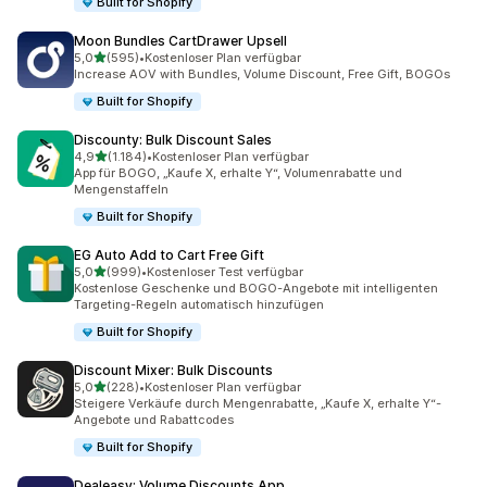
Built for Shopify
Moon Bundles CartDrawer Upsell
von 5 Sternen
5,0
(595)
•
Kostenloser Plan verfügbar
595 Rezensionen insgesamt
Increase AOV with Bundles, Volume Discount, Free Gift, BOGOs
Built for Shopify
Discounty: Bulk Discount Sales
von 5 Sternen
4,9
(1.184)
•
Kostenloser Plan verfügbar
1184 Rezensionen insgesamt
App für BOGO, „Kaufe X, erhalte Y“, Volumenrabatte und
Mengenstaffeln
Built for Shopify
EG Auto Add to Cart Free Gift
von 5 Sternen
5,0
(999)
•
Kostenloser Test verfügbar
999 Rezensionen insgesamt
Kostenlose Geschenke und BOGO-Angebote mit intelligenten
Targeting-Regeln automatisch hinzufügen
Built for Shopify
Discount Mixer: Bulk Discounts
von 5 Sternen
5,0
(228)
•
Kostenloser Plan verfügbar
228 Rezensionen insgesamt
Steigere Verkäufe durch Mengenrabatte, „Kaufe X, erhalte Y“-
Angebote und Rabattcodes
Built for Shopify
Dealeasy: Volume Discounts App