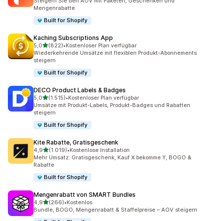
Steigern Sie den AOV mit Paketen, Geschenken und
Mengenrabatte
Built for Shopify
Kaching Subscriptions App
von 5 Sternen
5,0
(822)
•
Kostenloser Plan verfügbar
822 Rezensionen insgesamt
Wiederkehrende Umsätze mit flexiblen Produkt-Abonnements
steigern
Built for Shopify
DECO Product Labels & Badges
von 5 Sternen
5,0
(1.515)
•
Kostenloser Plan verfügbar
1515 Rezensionen insgesamt
Umsätze mit Produkt-Labels, Produkt-Badges und Rabatten
steigern
Built for Shopify
Kite Rabatte, Gratisgeschenk
von 5 Sternen
4,9
(1.019)
•
Kostenlose Installation
1019 Rezensionen insgesamt
Mehr Umsatz: Gratisgeschenk, Kauf X bekomme Y, BOGO &
Rabatte
Built for Shopify
Mengenrabatt von SMART Bundles
von 5 Sternen
4,9
(266)
•
Kostenlos
266 Rezensionen insgesamt
Bundle, BOGO, Mengenrabatt & Staffelpreise – AOV steigern