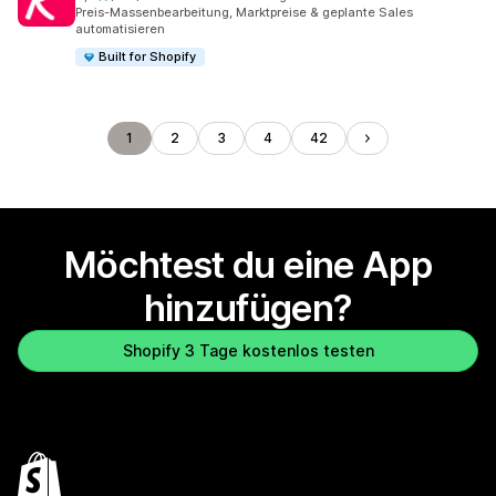
129 Rezensionen insgesamt
Preis-Massenbearbeitung, Marktpreise & geplante Sales
automatisieren
Built for Shopify
1
2
3
4
42
Möchtest du eine App
hinzufügen?
Shopify 3 Tage kostenlos testen