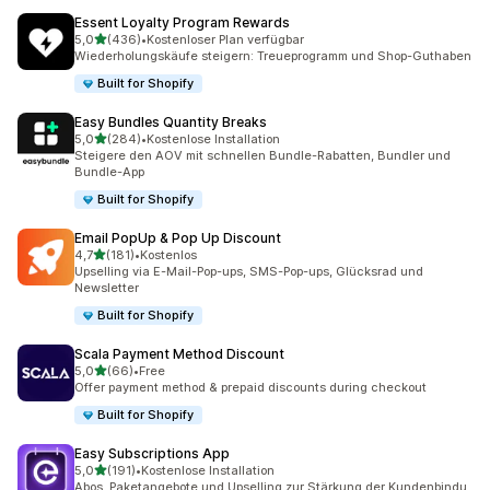
Essent Loyalty Program Rewards
von 5 Sternen
5,0
(436)
•
Kostenloser Plan verfügbar
436 Rezensionen insgesamt
Wiederholungskäufe steigern: Treueprogramm und Shop-Guthaben
Built for Shopify
Easy Bundles Quantity Breaks
von 5 Sternen
5,0
(284)
•
Kostenlose Installation
284 Rezensionen insgesamt
Steigere den AOV mit schnellen Bundle-Rabatten, Bundler und
Bundle-App
Built for Shopify
Email PopUp & Pop Up Discount
von 5 Sternen
4,7
(181)
•
Kostenlos
181 Rezensionen insgesamt
Upselling via E-Mail-Pop-ups, SMS-Pop-ups, Glücksrad und
Newsletter
Built for Shopify
Scala Payment Method Discount
von 5 Sternen
5,0
(66)
•
Free
66 Rezensionen insgesamt
Offer payment method & prepaid discounts during checkout
Built for Shopify
Easy Subscriptions App
von 5 Sternen
5,0
(191)
•
Kostenlose Installation
191 Rezensionen insgesamt
Abos, Paketangebote und Upselling zur Stärkung der Kundenbindu