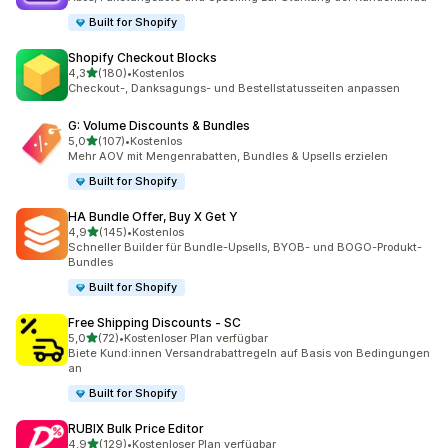
Built for Shopify
Shopify Checkout Blocks
von 5 Sternen
4,3
(180)
•
Kostenlos
180 Rezensionen insgesamt
Checkout-, Danksagungs- und Bestellstatusseiten anpassen
G: Volume Discounts & Bundles
von 5 Sternen
5,0
(107)
•
Kostenlos
107 Rezensionen insgesamt
Mehr AOV mit Mengenrabatten, Bundles & Upsells erzielen
Built for Shopify
HA Bundle Offer, Buy X Get Y
von 5 Sternen
4,9
(145)
•
Kostenlos
145 Rezensionen insgesamt
Schneller Builder für Bundle-Upsells, BYOB- und BOGO-Produkt-
Bundles
Built for Shopify
Free Shipping Discounts ‑ SC
von 5 Sternen
5,0
(72)
•
Kostenloser Plan verfügbar
72 Rezensionen insgesamt
Biete Kund:innen Versandrabattregeln auf Basis von Bedingungen
an
Built for Shopify
RUBIX Bulk Price Editor
von 5 Sternen
4,9
(129)
•
Kostenloser Plan verfügbar