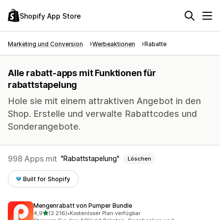
Shopify App Store
Marketing und Conversion
Werbeaktionen
Rabatte
Alle rabatt-apps mit Funktionen für
rabattstapelung
Hole sie mit einem attraktiven Angebot in den
Shop. Erstelle und verwalte Rabattcodes und
Sonderangebote.
998 Apps mit
Rabattstapelung
Löschen
Built for Shopify
Mengenrabatt von Pumper Bundle
von 5 Sternen
4,9
(3.216)
•
Kostenloser Plan verfügbar
3216 Rezensionen insgesamt