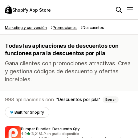
Shopify App Store
Marketing y conversión
Promociones
Descuentos
Todas las aplicaciones de descuentos con
funciones para la descuentos por pila
Gana clientes con promociones atractivas. Crea
y gestiona códigos de descuento y ofertas
increíbles.
998 aplicaciones con
Descuentos por pila
Borrar
Built for Shopify
Pumper Bundles: Descuento Qty
de 5 estrellas
4.9
(3,216)
•
Plan gratis disponible
3216 reseñas en total