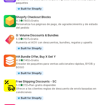
paquetes
Built for Shopify
Shopify Checkout Blocks
de 5 estrellas
4.3
(180)
•
Gratis
180 reseñas en total
Personaliza tus páginas de pago, de agradecimiento y de estado
del pedido
G: Volume Discounts & Bundles
de 5 estrellas
5.0
(107)
•
Gratis
107 reseñas en total
Aumenta el AOV con descuentos, bundles, regalos y upsells
Built for Shopify
HA Bundle Offer, Buy X Get Y
de 5 estrellas
4.9
(145)
•
Gratis
145 reseñas en total
Creador de paquetes para ventas adicionales rápidas, BYOB y
BOGO
Built for Shopify
Free Shipping Discounts ‑ SC
de 5 estrellas
5.0
(72)
•
Plan gratis disponible
72 reseñas en total
Ofrece a los clientes reglas de descuento de envío basadas en
condiciones
Built for Shopify