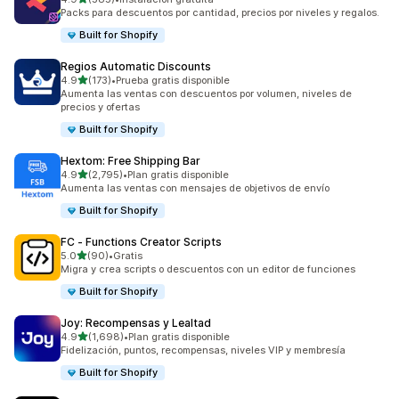
585 reseñas en total
Packs para descuentos por cantidad, precios por niveles y regalos.
Built for Shopify
Regios Automatic Discounts
de 5 estrellas
4.9
(173)
•
Prueba gratis disponible
173 reseñas en total
Aumenta las ventas con descuentos por volumen, niveles de
precios y ofertas
Built for Shopify
Hextom: Free Shipping Bar
de 5 estrellas
4.9
(2,795)
•
Plan gratis disponible
2795 reseñas en total
Aumenta las ventas con mensajes de objetivos de envío
Built for Shopify
FC ‑ Functions Creator Scripts
de 5 estrellas
5.0
(90)
•
Gratis
90 reseñas en total
Migra y crea scripts o descuentos con un editor de funciones
Built for Shopify
Joy: Recompensas y Lealtad
de 5 estrellas
4.9
(1,698)
•
Plan gratis disponible
1698 reseñas en total
Fidelización, puntos, recompensas, niveles VIP y membresía
Built for Shopify