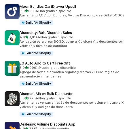
Moon Bundles CartDrawer Upsell
de 5 estrellas
5.0
(595)
•
Plan gratis disponible
595 reseñas en total
Aumenta tu AOV con Bundles, Volume Discount, Free Gift y BOGOs
Built for Shopify
Discounty: Bulk Discount Sales
de 5 estrellas
4.9
(1,184)
•
Plan gratis disponible
1184 reseñas en total
Aplicación para crear BOGO, compra X y obtén Y, y descuentos por
volumen y niveles de cantidad
Built for Shopify
EG Auto Add to Cart Free Gift
de 5 estrellas
5.0
(999)
•
Prueba gratis disponible
999 reseñas en total
Agrega de forma automática regalos y ofertas 2x1 con reglas de
segmentación inteligentes
Built for Shopify
Discount Mixer: Bulk Discounts
de 5 estrellas
5.0
(228)
•
Plan gratis disponible
228 reseñas en total
Aumenta las ventas a través de descuentos por volumen, compra X
y obtén Y, y códigos de descuento
Built for Shopify
Dealeasy: Volume Discounts App
de 5 estrellas
4.9
(585)
•
Instalación gratuita