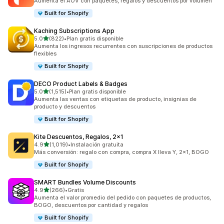
Aumenta el AOV con paquetes, regalos y descuentos por volumen
Built for Shopify
Kaching Subscriptions App
de 5 estrellas
5.0
(822)
•
Plan gratis disponible
822 reseñas en total
Aumenta los ingresos recurrentes con suscripciones de productos
flexibles
Built for Shopify
DECO Product Labels & Badges
de 5 estrellas
5.0
(1,515)
•
Plan gratis disponible
1515 reseñas en total
Aumenta las ventas con etiquetas de producto, insignias de
producto y descuentos
Built for Shopify
Kite Descuentos, Regalos, 2x1
de 5 estrellas
4.9
(1,019)
•
Instalación gratuita
1019 reseñas en total
Más conversión: regalo con compra, compra X lleva Y, 2x1, BOGO
Built for Shopify
SMART Bundles Volume Discounts
de 5 estrellas
4.9
(266)
•
Gratis
266 reseñas en total
Aumenta el valor promedio del pedido con paquetes de productos,
BOGO, descuentos por cantidad y regalos
Built for Shopify