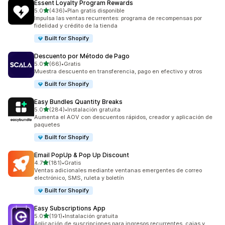
Essent Loyalty Program Rewards
de 5 estrellas
5.0
(436)
•
Plan gratis disponible
436 reseñas en total
Impulsa las ventas recurrentes: programa de recompensas por
fidelidad y crédito de la tienda
Built for Shopify
Descuento por Método de Pago
de 5 estrellas
5.0
(66)
•
Gratis
66 reseñas en total
Muestra descuento en transferencia, pago en efectivo y otros
Built for Shopify
Easy Bundles Quantity Breaks
de 5 estrellas
5.0
(284)
•
Instalación gratuita
284 reseñas en total
Aumenta el AOV con descuentos rápidos, creador y aplicación de
paquetes
Built for Shopify
Email PopUp & Pop Up Discount
de 5 estrellas
4.7
(181)
•
Gratis
181 reseñas en total
Ventas adicionales mediante ventanas emergentes de correo
electrónico, SMS, ruleta y boletín
Built for Shopify
Easy Subscriptions App
de 5 estrellas
5.0
(191)
•
Instalación gratuita
191 reseñas en total
Aplicación de suscripciones para ingresos recurrentes, cajas y