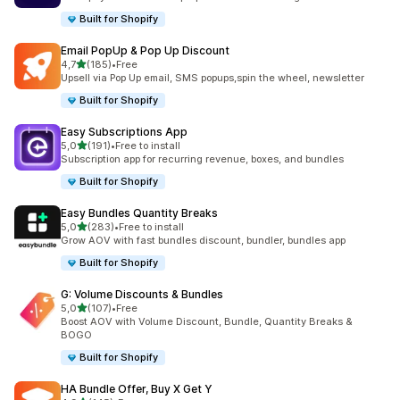
Built for Shopify
Email PopUp & Pop Up Discount
av 5 stjerner
4,7
(185)
•
Free
Totalt 185 omtaler
Upsell via Pop Up email, SMS popups,spin the wheel, newsletter
Built for Shopify
Easy Subscriptions App
av 5 stjerner
5,0
(191)
•
Free to install
Totalt 191 omtaler
Subscription app for recurring revenue, boxes, and bundles
Built for Shopify
Easy Bundles Quantity Breaks
av 5 stjerner
5,0
(283)
•
Free to install
Totalt 283 omtaler
Grow AOV with fast bundles discount, bundler, bundles app
Built for Shopify
G: Volume Discounts & Bundles
av 5 stjerner
5,0
(107)
•
Free
Totalt 107 omtaler
Boost AOV with Volume Discount, Bundle, Quantity Breaks &
BOGO
Built for Shopify
HA Bundle Offer, Buy X Get Y