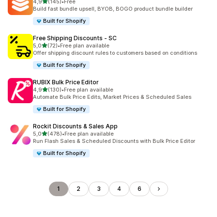
av 5 stjerner
4,9
(145)
•
Free
Totalt 145 omtaler
Build fast bundle upsell, BYOB, BOGO product bundle builder
Built for Shopify
Free Shipping Discounts ‑ SC
av 5 stjerner
5,0
(72)
•
Free plan available
Totalt 72 omtaler
Offer shipping discount rules to customers based on conditions
Built for Shopify
RUBIX Bulk Price Editor
av 5 stjerner
4,9
(130)
•
Free plan available
Totalt 130 omtaler
Automate Bulk Price Edits, Market Prices & Scheduled Sales
Built for Shopify
Rockit Discounts & Sales App
av 5 stjerner
5,0
(478)
•
Free plan available
Totalt 478 omtaler
Run Flash Sales & Scheduled Discounts with Bulk Price Editor
Built for Shopify
1
2
3
4
6