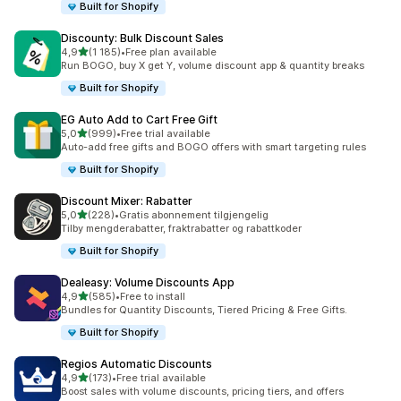
Built for Shopify
Discounty: Bulk Discount Sales
av 5 stjerner
4,9
(1 185)
•
Free plan available
Totalt 1185 omtaler
Run BOGO, buy X get Y, volume discount app & quantity breaks
Built for Shopify
EG Auto Add to Cart Free Gift
av 5 stjerner
5,0
(999)
•
Free trial available
Totalt 999 omtaler
Auto-add free gifts and BOGO offers with smart targeting rules
Built for Shopify
Discount Mixer: Rabatter
av 5 stjerner
5,0
(228)
•
Gratis abonnement tilgjengelig
Totalt 228 omtaler
Tilby mengderabatter, fraktrabatter og rabattkoder
Built for Shopify
Dealeasy: Volume Discounts App
av 5 stjerner
4,9
(585)
•
Free to install
Totalt 585 omtaler
Bundles for Quantity Discounts, Tiered Pricing & Free Gifts.
Built for Shopify
Regios Automatic Discounts
av 5 stjerner
4,9
(173)
•
Free trial available
Totalt 173 omtaler
Boost sales with volume discounts, pricing tiers, and offers