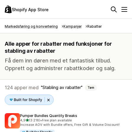
Shopify App Store
Markedsføring og konvertering
Kampanjer
Rabatter
Alle apper for rabatter med funksjoner for
stabling av rabatter
Få dem inn døren med et fantastisk tilbud.
Opprett og administrer rabattkoder og salg.
124 apper med
Stabling av rabatter
Tøm
Built for Shopify
Pumper Bundles Quantity Breaks
av 5 stjerner
4,9
(3 218)
•
Free plan available
Totalt 3218 omtaler
Increase AOV with Bundle offers, Free Gift & Volume Discount!