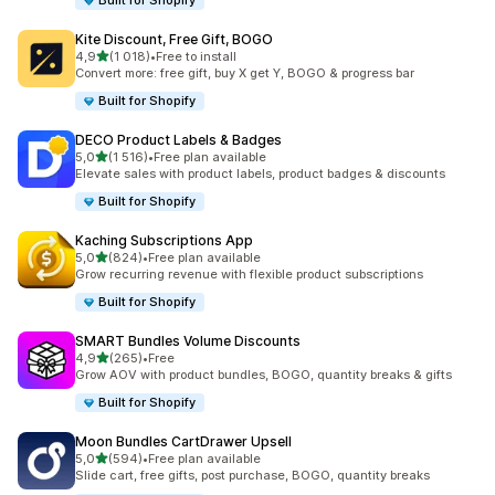
Built for Shopify
Kite Discount, Free Gift, BOGO
av 5 stjerner
4,9
(1 018)
•
Free to install
Totalt 1018 omtaler
Convert more: free gift, buy X get Y, BOGO & progress bar
Built for Shopify
DECO Product Labels & Badges
av 5 stjerner
5,0
(1 516)
•
Free plan available
Totalt 1516 omtaler
Elevate sales with product labels, product badges & discounts
Built for Shopify
Kaching Subscriptions App
av 5 stjerner
5,0
(824)
•
Free plan available
Totalt 824 omtaler
Grow recurring revenue with flexible product subscriptions
Built for Shopify
SMART Bundles Volume Discounts
av 5 stjerner
4,9
(265)
•
Free
Totalt 265 omtaler
Grow AOV with product bundles, BOGO, quantity breaks & gifts
Built for Shopify
Moon Bundles CartDrawer Upsell
av 5 stjerner
5,0
(594)
•
Free plan available
Totalt 594 omtaler
Slide cart, free gifts, post purchase, BOGO, quantity breaks