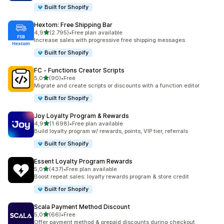
Built for Shopify
Hextom: Free Shipping Bar
av 5 stjerner
4,9
(2 795)
•
Free plan available
Totalt 2795 omtaler
Increase sales with progressive free shipping messages
Built for Shopify
FC ‑ Functions Creator Scripts
av 5 stjerner
5,0
(90)
•
Free
Totalt 90 omtaler
Migrate and create scripts or discounts with a function editor
Built for Shopify
Joy Loyalty Program & Rewards
av 5 stjerner
4,9
(1 698)
•
Free plan available
Totalt 1698 omtaler
Build loyalty program w/ rewards, points, VIP tier, referrals
Built for Shopify
Essent Loyalty Program Rewards
av 5 stjerner
5,0
(437)
•
Free plan available
Totalt 437 omtaler
Boost repeat sales: loyalty rewards program & store credit
Built for Shopify
Scala Payment Method Discount
av 5 stjerner
5,0
(66)
•
Free
Totalt 66 omtaler
Offer payment method & prepaid discounts during checkout