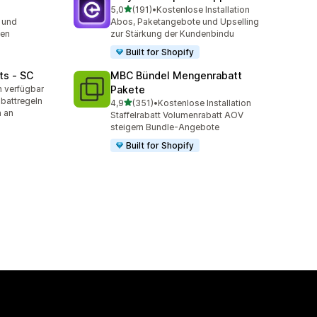
von 5 Sternen
5,0
(191)
•
Kostenlose Installation
mt
191 Rezensionen insgesamt
 und
Abos, Paketangebote und Upselling
sen
zur Stärkung der Kundenbindu
Built for Shopify
ts ‑ SC
MBC Bündel Mengenrabatt
n verfügbar
Pakete
t
battregeln
von 5 Sternen
4,9
(351)
•
Kostenlose Installation
351 Rezensionen insgesamt
n an
Staffelrabatt Volumenrabatt AOV
steigern Bundle-Angebote
Built for Shopify