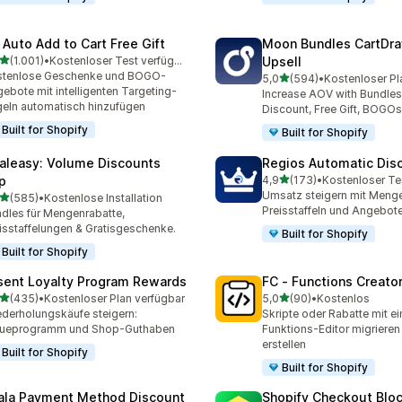
 Auto Add to Cart Free Gift
Moon Bundles CartDr
von 5 Sternen
(1.001)
•
Kostenloser Test verfügbar
Upsell
1 Rezensionen insgesamt
stenlose Geschenke und BOGO-
von 5 Sternen
5,0
(594)
•
Kostenloser Pl
594 Rezensionen insgesa
ebote mit intelligenten Targeting-
Increase AOV with Bundles
eln automatisch hinzufügen
Discount, Free Gift, BOGOs
Built for Shopify
Built for Shopify
aleasy: Volume Discounts
Regios Automatic Dis
von 5 Sternen
p
4,9
(173)
•
Kostenloser Te
173 Rezensionen insgesa
Umsatz steigern mit Menge
von 5 Sternen
(585)
•
Kostenlose Installation
 Rezensionen insgesamt
Preisstaffeln und Angebot
dles für Mengenrabatte,
isstaffelungen & Gratisgeschenke.
Built for Shopify
Built for Shopify
sent Loyalty Program Rewards
FC ‑ Functions Creator
von 5 Sternen
von 5 Sternen
(435)
•
Kostenloser Plan verfügbar
5,0
(90)
•
Kostenlos
 Rezensionen insgesamt
90 Rezensionen insgesam
derholungskäufe steigern:
Skripte oder Rabatte mit e
eueprogramm und Shop-Guthaben
Funktions-Editor migrieren
erstellen
Built for Shopify
Built for Shopify
ala Payment Method Discount
Shopify Checkout Blo