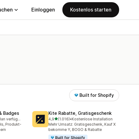
uchen
Einloggen
Kostenlos starten
Built for Shopify
& Badges
Kite Rabatte, Gratisgeschenk
von 5 Sternen
Kostenloser Plan verfügbar
4,9
(1.016)
•
Kostenlose Installation
mt
1016 Rezensionen insgesamt
ls, Produkt-
Mehr Umsatz: Gratisgeschenk, Kauf X
gern
bekomme Y, BOGO & Rabatte
Built for Shopify