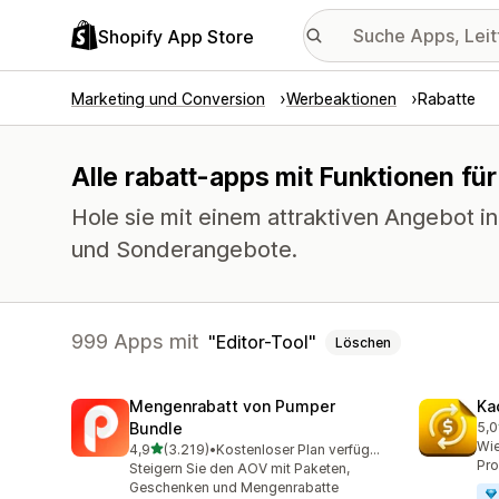
Shopify App Store
Marketing und Conversion
Werbeaktionen
Rabatte
Alle rabatt-apps mit Funktionen für
Hole sie mit einem attraktiven Angebot i
und Sonderangebote.
999 Apps mit
Editor-Tool
Löschen
Mengenrabatt von Pumper
Ka
Bundle
5,0
819
Wie
von 5 Sternen
4,9
(3.219)
•
Kostenloser Plan verfügbar
3219 Rezensionen insgesamt
Pro
Steigern Sie den AOV mit Paketen,
Geschenken und Mengenrabatte