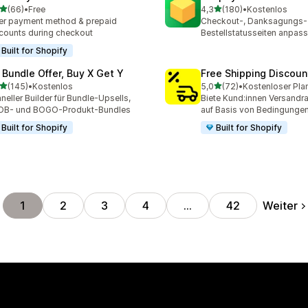
von 5 Sternen
von 5 Sternen
(66)
•
Free
4,3
(180)
•
Kostenlos
Rezensionen insgesamt
180 Rezensionen insgesa
er payment method & prepaid
Checkout-, Danksagungs-
counts during checkout
Bestellstatusseiten anpas
Built for Shopify
 Bundle Offer, Buy X Get Y
Free Shipping Discoun
von 5 Sternen
von 5 Sternen
(145)
•
Kostenlos
5,0
(72)
•
Kostenloser Pla
 Rezensionen insgesamt
72 Rezensionen insgesam
neller Builder für Bundle-Upsells,
Biete Kund:innen Versandra
OB- und BOGO-Produkt-Bundles
auf Basis von Bedingunge
Built for Shopify
Built for Shopify
Weiter
1
2
3
4
…
42