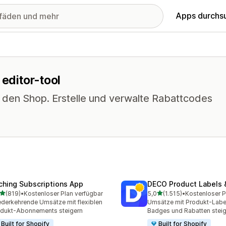
Apps durchs
 editor-tool
n den Shop. Erstelle und verwalte Rabattcodes
ching Subscriptions App
DECO Product Labels 
von 5 Sternen
von 5 Sternen
(819)
•
Kostenloser Plan verfügbar
5,0
(1.515)
•
 Rezensionen insgesamt
1515 Rezensionen insgesa
derkehrende Umsätze mit flexiblen
Umsätze mit Produkt-Labe
dukt-Abonnements steigern
Badges und Rabatten stei
Built for Shopify
Built for Shopify