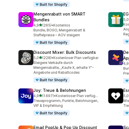
Built for Shopify
Mengenrabatt von SMART
EG
Bundles
5,0
100
Ko
von 5 Sternen
4,9
(265)
•
Kostenlos
265 Rezensionen insgesamt
Ang
Bundle, BOGO, Mengenrabatt &
Reg
Staffelpreise – AOV steigern
Built for Shopify
Discount Mixer: Bulk Discounts
De
von 5 Sternen
5,0
(228)
•
Kostenloser Plan verfügbar
Ap
228 Rezensionen insgesamt
Steigere Verkäufe durch
4,9
585
Mengenrabatte, „Kaufe X, erhalte Y“-
Bun
Angebote und Rabattcodes
Pre
Built for Shopify
Joy: Treue & Belohnungen
Es
von 5 Sternen
4,9
(1.697)
•
Kostenloser Plan verfügbar
5,0
1697 Rezensionen insgesamt
435
Treueprogramm, Punkte, Belohnungen,
Wie
VIP & Empfehlung
Tr
Built for Shopify
Email PopUp & Pop Up Discount
Sc