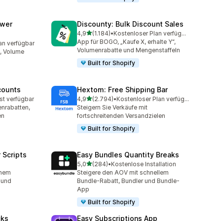
awer
Discounty: Bulk Discount Sales
von 5 Sternen
4,9
(1.184)
•
Kostenloser Plan verfügbar
1184 Rezensionen insgesamt
App für BOGO, „Kaufe X, erhalte Y“,
an verfügbar
mt
Volumenrabatte und Mengenstaffeln
, Volume
Built for Shopify
counts
Hextom: Free Shipping Bar
von 5 Sternen
st verfügbar
4,9
(2.794)
•
Kostenloser Plan verfügbar
mt
2794 Rezensionen insgesamt
nrabatten,
Steigern Sie Verkäufe mit
en
fortschreitenden Versandzielen
Built for Shopify
 Scripts
Easy Bundles Quantity Breaks
von 5 Sternen
5,0
(284)
•
Kostenlose Installation
t
284 Rezensionen insgesamt
inem
Steigere den AOV mit schnellem
 und
Bundle-Rabatt, Bundler und Bundle-
App
Built for Shopify
cks
Easy Subscriptions App