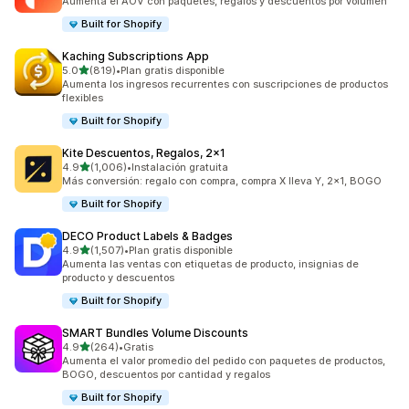
Aumenta el AOV con paquetes, regalos y descuentos por volumen
Built for Shopify
Kaching Subscriptions App
de 5 estrellas
5.0
(819)
•
Plan gratis disponible
819 reseñas en total
Aumenta los ingresos recurrentes con suscripciones de productos
flexibles
Built for Shopify
Kite Descuentos, Regalos, 2x1
de 5 estrellas
4.9
(1,006)
•
Instalación gratuita
1006 reseñas en total
Más conversión: regalo con compra, compra X lleva Y, 2x1, BOGO
Built for Shopify
DECO Product Labels & Badges
de 5 estrellas
4.9
(1,507)
•
Plan gratis disponible
1507 reseñas en total
Aumenta las ventas con etiquetas de producto, insignias de
producto y descuentos
Built for Shopify
SMART Bundles Volume Discounts
de 5 estrellas
4.9
(264)
•
Gratis
264 reseñas en total
Aumenta el valor promedio del pedido con paquetes de productos,
BOGO, descuentos por cantidad y regalos
Built for Shopify