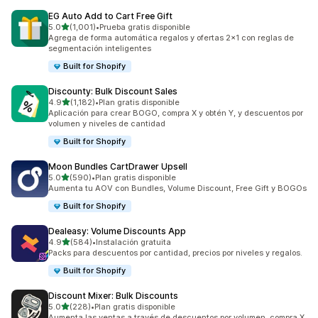
EG Auto Add to Cart Free Gift
de 5 estrellas
5.0
(1,001)
•
Prueba gratis disponible
1001 reseñas en total
Agrega de forma automática regalos y ofertas 2x1 con reglas de
segmentación inteligentes
Built for Shopify
Discounty: Bulk Discount Sales
de 5 estrellas
4.9
(1,182)
•
Plan gratis disponible
1182 reseñas en total
Aplicación para crear BOGO, compra X y obtén Y, y descuentos por
volumen y niveles de cantidad
Built for Shopify
Moon Bundles CartDrawer Upsell
de 5 estrellas
5.0
(590)
•
Plan gratis disponible
590 reseñas en total
Aumenta tu AOV con Bundles, Volume Discount, Free Gift y BOGOs
Built for Shopify
Dealeasy: Volume Discounts App
de 5 estrellas
4.9
(584)
•
Instalación gratuita
584 reseñas en total
Packs para descuentos por cantidad, precios por niveles y regalos.
Built for Shopify
Discount Mixer: Bulk Discounts
de 5 estrellas
5.0
(228)
•
Plan gratis disponible
228 reseñas en total
Aumenta las ventas a través de descuentos por volumen, compra X