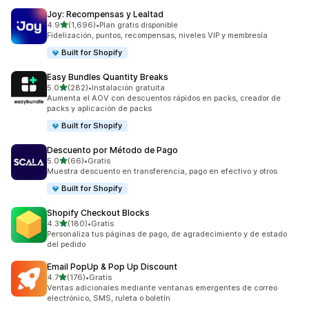
Joy: Recompensas y Lealtad
de 5 estrellas
4.9
(1,696)
•
Plan gratis disponible
1696 reseñas en total
Fidelización, puntos, recompensas, niveles VIP y membresía
Built for Shopify
Easy Bundles Quantity Breaks
de 5 estrellas
5.0
(282)
•
Instalación gratuita
282 reseñas en total
Aumenta el AOV con descuentos rápidos en packs, creador de
packs y aplicación de packs
Built for Shopify
Descuento por Método de Pago
de 5 estrellas
5.0
(66)
•
Gratis
66 reseñas en total
Muestra descuento en transferencia, pago en efectivo y otros
Built for Shopify
Shopify Checkout Blocks
de 5 estrellas
4.3
(180)
•
Gratis
180 reseñas en total
Personaliza tus páginas de pago, de agradecimiento y de estado
del pedido
Email PopUp & Pop Up Discount
de 5 estrellas
4.7
(176)
•
Gratis
176 reseñas en total
Ventas adicionales mediante ventanas emergentes de correo
electrónico, SMS, ruleta o boletín