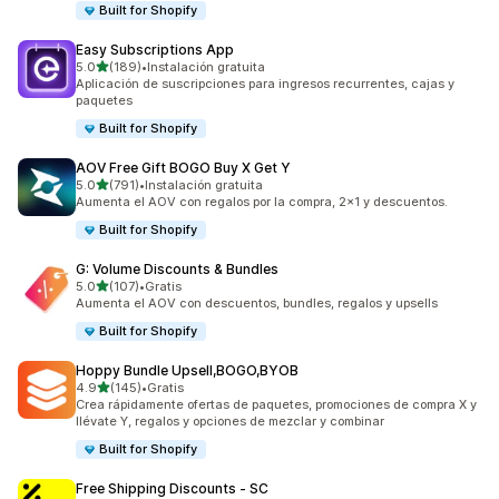
Built for Shopify
Easy Subscriptions App
de 5 estrellas
5.0
(189)
•
Instalación gratuita
189 reseñas en total
Aplicación de suscripciones para ingresos recurrentes, cajas y
paquetes
Built for Shopify
AOV Free Gift BOGO Buy X Get Y
de 5 estrellas
5.0
(791)
•
Instalación gratuita
791 reseñas en total
Aumenta el AOV con regalos por la compra, 2x1 y descuentos.
Built for Shopify
G: Volume Discounts & Bundles
de 5 estrellas
5.0
(107)
•
Gratis
107 reseñas en total
Aumenta el AOV con descuentos, bundles, regalos y upsells
Built for Shopify
Hoppy Bundle Upsell,BOGO,BYOB
de 5 estrellas
4.9
(145)
•
Gratis
145 reseñas en total
Crea rápidamente ofertas de paquetes, promociones de compra X y
llévate Y, regalos y opciones de mezclar y combinar
Built for Shopify
Free Shipping Discounts ‑ SC