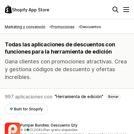
Shopify App Store
Marketing y conversión
Promociones
Descuentos
Todas las aplicaciones de descuentos con
funciones para la herramienta de edición
Gana clientes con promociones atractivas. Crea
y gestiona códigos de descuento y ofertas
increíbles.
997 aplicaciones con
Herramienta de edición
Borrar
Built for Shopify
Pumper Bundles: Descuento Qty
de 5 estrellas
4.9
(3,208)
•
Plan gratis disponible
3208 reseñas en total