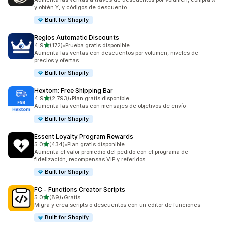
y obtén Y, y códigos de descuento
Built for Shopify
Regios Automatic Discounts
de 5 estrellas
4.9
(172)
•
Prueba gratis disponible
172 reseñas en total
Aumenta las ventas con descuentos por volumen, niveles de
precios y ofertas
Built for Shopify
Hextom: Free Shipping Bar
de 5 estrellas
4.9
(2,793)
•
Plan gratis disponible
2793 reseñas en total
Aumenta las ventas con mensajes de objetivos de envío
Built for Shopify
Essent Loyalty Program Rewards
de 5 estrellas
5.0
(434)
•
Plan gratis disponible
434 reseñas en total
Aumenta el valor promedio del pedido con el programa de
fidelización, recompensas VIP y referidos
Built for Shopify
FC ‑ Functions Creator Scripts
de 5 estrellas
5.0
(89)
•
Gratis
89 reseñas en total
Migra y crea scripts o descuentos con un editor de funciones
Built for Shopify