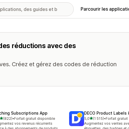
Parcourir les applicat
 des réductions avec des
actives. Créez et gérez des codes de réduction
ching Subscriptions App
DECO Product Labels 
étoile(s) sur 5
étoile(s) sur 5
(822)
•
Forfait gratuit disponible
5,0
(1 515)
•
Forfait gratui
 avis au total
1515 avis au total
mentez vos revenus récurrents
Augmentez vos ventes av
ce à des abonnements de produits
étiquettes, des badges et 