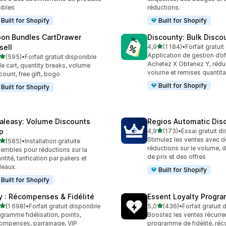
xibles
réductions.
Built for Shopify
Built for Shopify
on Bundles CartDrawer
Discounty: Bulk Disco
étoile(s) sur 5
sell
4,9
(1 184)
•
Forfait gratui
1184 avis au total
Application de gestion d’o
étoile(s) sur 5
(595)
•
Forfait gratuit disponible
 avis au total
Achetez X Obtenez Y, réduc
de cart, quantity breaks, volume
volume et remises quantita
count, free gift, bogo
Built for Shopify
Built for Shopify
aleasy: Volume Discounts
Regios Automatic Dis
étoile(s) sur 5
p
4,9
(173)
•
Essai gratuit d
173 avis au total
Stimulez les ventes avec d
étoile(s) sur 5
(585)
•
Installation gratuite
 avis au total
réductions sur le volume, d
embles pour réductions sur la
de prix et des offres
ntité, tarification par paliers et
eaux.
Built for Shopify
Built for Shopify
y : Récompenses & Fidélité
Essent Loyalty Progr
étoile(s) sur 5
étoile(s) sur 5
(1 698)
•
Forfait gratuit disponible
5,0
(436)
•
Forfait gratuit
8 avis au total
436 avis au total
gramme fidélisation, points,
Boostez les ventes récurre
ompenses, parrainage, VIP
programme de fidélité, ré