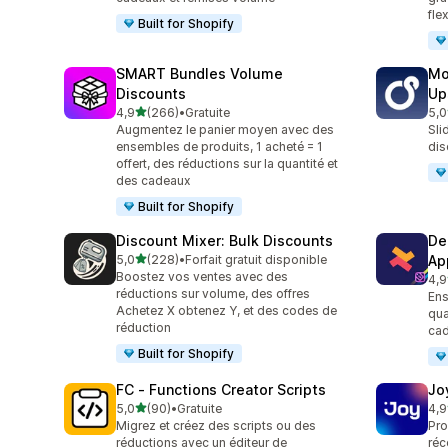
fle
Built for Shopify
SMART Bundles Volume
Mo
Discounts
Up
étoile(s) sur 5
4,9
(266)
•
Gratuite
5,0
266 avis au total
595
Augmentez le panier moyen avec des
Sli
ensembles de produits, 1 acheté = 1
dis
offert, des réductions sur la quantité et
des cadeaux
Built for Shopify
Discount Mixer: Bulk Discounts
De
étoile(s) sur 5
5,0
(228)
•
Forfait gratuit disponible
Ap
228 avis au total
Boostez vos ventes avec des
4,9
585
réductions sur volume, des offres
Ens
Achetez X obtenez Y, et des codes de
qua
réduction
cad
Built for Shopify
FC ‑ Functions Creator Scripts
Jo
étoile(s) sur 5
5,0
(90)
•
Gratuite
4,9
90 avis au total
169
Migrez et créez des scripts ou des
Pro
réductions avec un éditeur de
réc