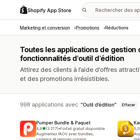
Shopify App Store
Marketing et conversion
Promotions
Réductions
Toutes les applications de gestion
fonctionnalités d'outil d’édition
Attirez des clients à l’aide d’offres attr
et des promotions irrésistibles.
998 applications avec
Outil d’édition
Effacer
Pumper Bundle & Paquet
Ka
étoile(s) sur 5
4,9
(3 217)
•
Forfait gratuit disponible
5,0
3217 avis au total
822
Augmentez l’AOV avec bundles,
Aug
cadeaux et remises volume
grâ