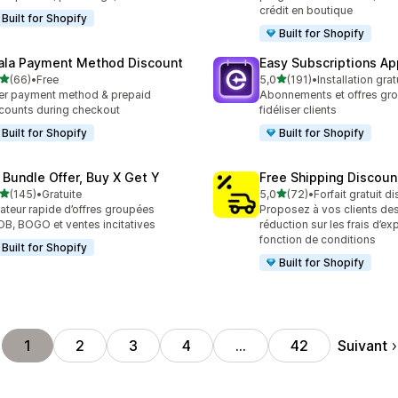
crédit en boutique
Built for Shopify
Built for Shopify
ala Payment Method Discount
Easy Subscriptions Ap
étoile(s) sur 5
étoile(s) sur 5
(66)
•
Free
5,0
(191)
•
Installation grat
avis au total
191 avis au total
er payment method & prepaid
Abonnements et offres gr
counts during checkout
fidéliser clients
Built for Shopify
Built for Shopify
 Bundle Offer, Buy X Get Y
Free Shipping Discoun
étoile(s) sur 5
étoile(s) sur 5
(145)
•
Gratuite
5,0
(72)
•
Forfait gratuit d
 avis au total
72 avis au total
ateur rapide d’offres groupées
Proposez à vos clients des
B, BOGO et ventes incitatives
réduction sur les frais d’ex
fonction de conditions
Built for Shopify
Built for Shopify
Suivant
1
2
3
4
…
42