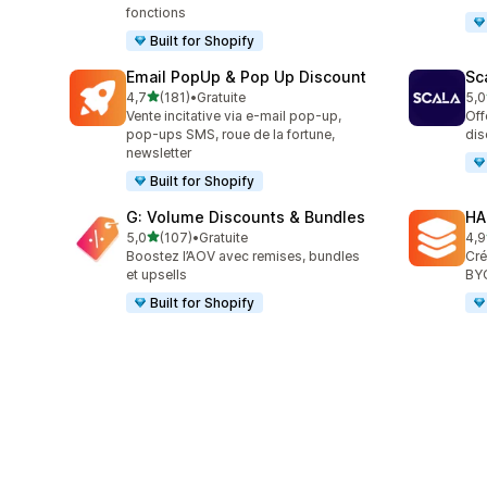
fonctions
Built for Shopify
Email PopUp & Pop Up Discount
Sc
étoile(s) sur 5
4,7
(181)
•
Gratuite
5,0
181 avis au total
66 
Vente incitative via e-mail pop-up,
Off
pop-ups SMS, roue de la fortune,
dis
newsletter
Built for Shopify
G: Volume Discounts & Bundles
HA
étoile(s) sur 5
5,0
(107)
•
Gratuite
4,9
107 avis au total
145
Boostez l’AOV avec remises, bundles
Cré
et upsells
BYO
Built for Shopify