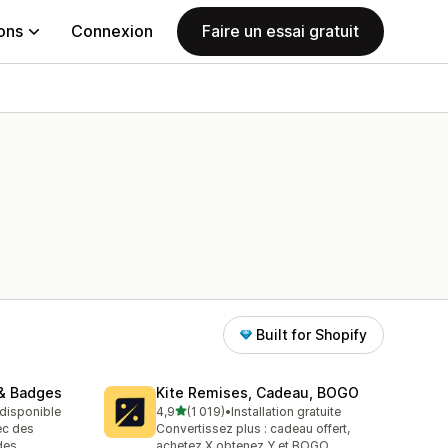
ions
Connexion
Faire un essai gratuit
Built for Shopify
& Badges
Kite Remises, Cadeau, BOGO
étoile(s) sur 5
t disponible
4,9
(1 019)
•
Installation gratuite
1019 avis au total
ec des
Convertissez plus : cadeau offert,
des
achetez X obtenez Y et BOGO