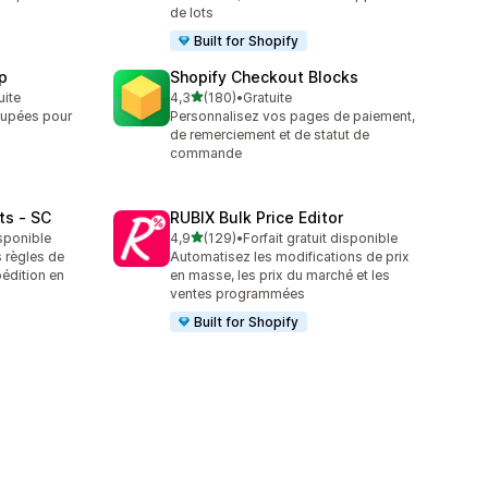
de lots
Built for Shopify
p
Shopify Checkout Blocks
étoile(s) sur 5
uite
4,3
(180)
•
Gratuite
180 avis au total
oupées pour
Personnalisez vos pages de paiement,
de remerciement et de statut de
commande
ts ‑ SC
RUBIX Bulk Price Editor
étoile(s) sur 5
isponible
4,9
(129)
•
Forfait gratuit disponible
129 avis au total
 règles de
Automatisez les modifications de prix
pédition en
en masse, les prix du marché et les
ventes programmées
Built for Shopify