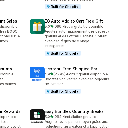
Built for Shopify
unt Sales
EG Auto Add to Cart Free Gift
étoile(s) sur 5
t disponible
5,0
(999)
•
Essai gratuit disponible
999 avis au total
ffres BOGO,
Ajoutez automatiquement des cadeaux
tions sur le
gratuits et des offres 1 acheté, 1 offert
tives
avec des règles de ciblage
intelligentes
Built for Shopify
counts
Hextom: Free Shipping Bar
étoile(s) sur 5
isponible
4,9
(2 795)
•
Forfait gratuit disponible
2795 avis au total
es
Boostez vos ventes avec des objectifs
es paliers
de livraison
Built for Shopify
am Rewards
Easy Bundles Quantity Breaks
étoile(s) sur 5
 disponible
5,0
(284)
•
Installation gratuite
284 avis au total
ntes :
Augmentez le panier moyen grâce aux
compenses et
réductions, au créateur et à l’application