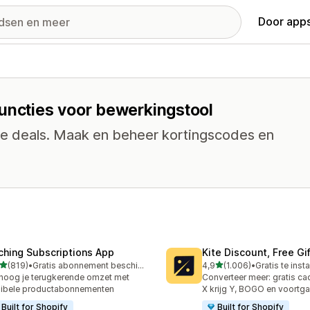
Door apps
functies voor bewerkingstool
che deals. Maak en beheer kortingscodes en
ching Subscriptions App
Kite Discount, Free G
van 5 sterren
van 5 sterren
(819)
•
Gratis abonnement beschikbaar
4,9
(1.006)
•
Gratis te insta
 recensies in totaal
1006 recensies in totaal
hoog je terugkerende omzet met
Converteer meer: gratis c
xibele productabonnementen
X krijg Y, BOGO en voortg
Built for Shopify
Built for Shopify