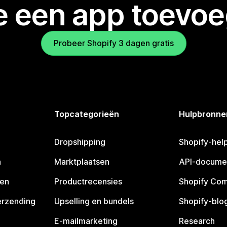
je een app toevo
Probeer Shopify 3 dagen gratis
Topcategorieën
Hulpbronne
Dropshipping
Shopify-hel
n
Marktplaatsen
API-docume
pen
Productrecensies
Shopify Co
erzending
Upselling en bundels
Shopify-blo
E-mailmarketing
Research