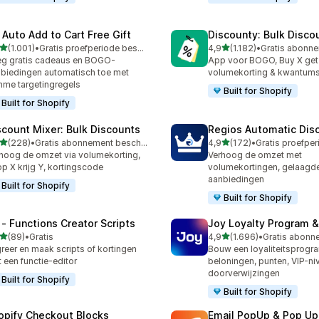
 Auto Add to Cart Free Gift
Discounty: Bulk Disco
van 5 sterren
van 5 sterren
(1.001)
•
Gratis proefperiode beschikbaar
4,9
(1.182)
•
1 recensies in totaal
1182 recensies in totaal
g gratis cadeaus en BOGO-
App voor BOGO, Buy X get
biedingen automatisch toe met
volumekorting & kwantums
mme targetingregels
Built for Shopify
Built for Shopify
scount Mixer: Bulk Discounts
Regios Automatic Dis
van 5 sterren
van 5 sterren
(228)
•
Gratis abonnement beschikbaar
4,9
(172)
•
 recensies in totaal
172 recensies in totaal
hoog de omzet via volumekorting,
Verhoog de omzet met
p X krijg Y, kortingscode
volumekortingen, gelaagde
aanbiedingen
Built for Shopify
Built for Shopify
 ‑ Functions Creator Scripts
Joy Loyalty Program 
van 5 sterren
van 5 sterren
(89)
•
Gratis
4,9
(1.696)
•
recensies in totaal
1696 recensies in totaal
reer en maak scripts of kortingen
Bouw een loyaliteitsprog
 een functie-editor
beloningen, punten, VIP-ni
doorverwijzingen
Built for Shopify
Built for Shopify
opify Checkout Blocks
Email PopUp & Pop Up