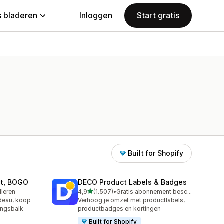
 bladeren
Inloggen
Start gratis
Built for Shopify
ift, BOGO
DECO Product Labels & Badges
van 5 sterren
lleren
4,9
(1.507)
•
Gratis abonnement beschikbaar
1507 recensies in totaal
adeau, koop
Verhoog je omzet met productlabels,
angsbalk
productbadges en kortingen
Built for Shopify