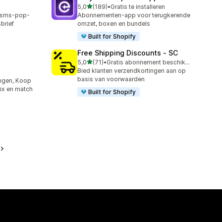
van 5 sterren
5,0
(189)
•
Gratis te installeren
189 recensies in totaal
, sms-pop-
Abonnementen-app voor terugkerende
sbrief
omzet, boxen en bundels
Built for Shopify
Free Shipping Discounts ‑ SC
van 5 sterren
5,0
(71)
•
Gratis abonnement beschikbaar
71 recensies in totaal
Bied klanten verzendkortingen aan op
basis van voorwaarden
ngen, Koop
mix en match
Built for Shopify