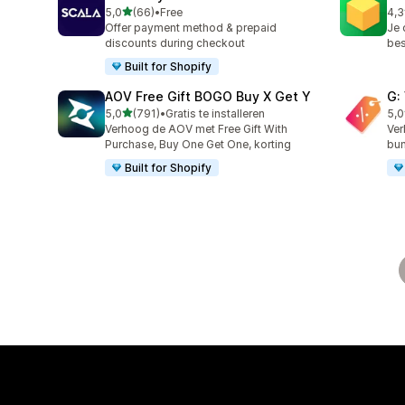
van 5 sterren
5,0
(66)
•
Free
4,3
66 recensies in totaal
180
Offer payment method & prepaid
Je 
discounts during checkout
bes
Built for Shopify
AOV Free Gift BOGO Buy X Get Y
G:
van 5 sterren
5,0
(791)
•
Gratis te installeren
5,0
791 recensies in totaal
107
Verhoog de AOV met Free Gift With
Ver
Purchase, Buy One Get One, korting
bun
Built for Shopify