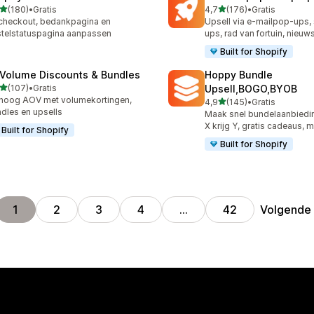
van 5 sterren
van 5 sterren
(180)
•
Gratis
4,7
(176)
•
Gratis
 recensies in totaal
176 recensies in totaal
checkout, bedankpagina en
Upsell via e-mailpop-ups
telstatuspagina aanpassen
ups, rad van fortuin, nieuw
Built for Shopify
 Volume Discounts & Bundles
Hoppy Bundle
van 5 sterren
(107)
•
Gratis
Upsell,BOGO,BYOB
 recensies in totaal
hoog AOV met volumekortingen,
van 5 sterren
4,9
(145)
•
Gratis
145 recensies in totaal
dles en upsells
Maak snel bundelaanbiedi
X krijg Y, gratis cadeaus, 
Built for Shopify
Built for Shopify
Volgende
1
2
3
4
…
42