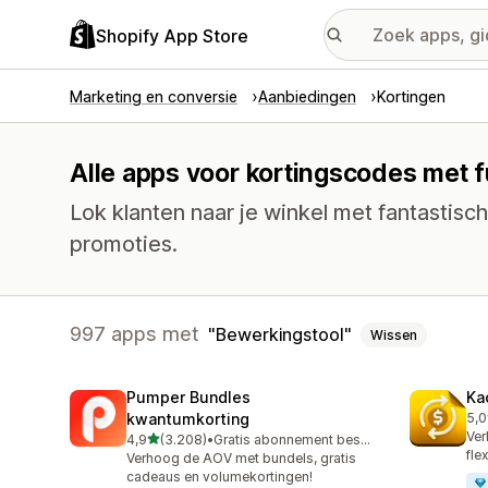
Shopify App Store
Marketing en conversie
Aanbiedingen
Kortingen
Alle apps voor kortingscodes met 
Lok klanten naar je winkel met fantastis
promoties.
997 apps met
Bewerkingstool
Wissen
Pumper Bundles
Ka
kwantumkorting
5,0
819
Ver
van 5 sterren
4,9
(3.208)
•
Gratis abonnement beschikbaar
3208 recensies in totaal
fle
Verhoog de AOV met bundels, gratis
cadeaus en volumekortingen!