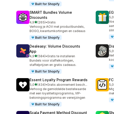
Built for Shopify
SMART Bundles Volume
EG
Discounts
5,0
100
Voe
van 5 sterren
4,9
(265)
•
Gratis
265 recensies in totaal
aan
Verhoog je AOV met productbundels,
sli
BOGO, kwantumkortingen en cadeaus
Built for Shopify
Dealeasy: Volume Discounts
Di
App
5,0
228
Ver
van 5 sterren
4,9
(584)
•
Gratis te installeren
584 recensies in totaal
koo
Bundels voor staffelkortingen,
staffelprijzen en gratis cadeaus.
Built for Shopify
Essent Loyalty Program Rewards
FC
van 5 sterren
5,0
(434)
•
Gratis abonnement beschikbaar
5,0
434 recensies in totaal
89 
Verhoog de gemiddelde bestelwaarde
Mig
met een loyaliteitsprogramma, VIP-
met
beloningsprogramma en verwijzingen
Built for Shopify
Scala Payment Method Discount
Sh