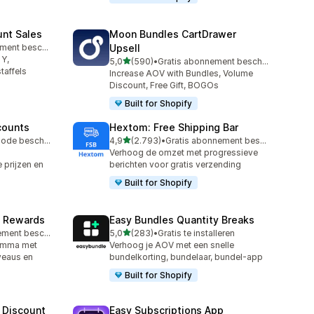
unt Sales
Moon Bundles CartDrawer
Gratis abonnement beschikbaar
Upsell
 Y,
van 5 sterren
5,0
(590)
•
Gratis abonnement beschikbaar
590 recensies in totaal
taffels
Increase AOV with Bundles, Volume
Discount, Free Gift, BOGOs
Built for Shopify
counts
Hextom: Free Shipping Bar
van 5 sterren
Gratis proefperiode beschikbaar
4,9
(2.793)
•
Gratis abonnement beschikbaar
2793 recensies in totaal
Verhoog de omzet met progressieve
 prijzen en
berichten voor gratis verzending
Built for Shopify
& Rewards
Easy Bundles Quantity Breaks
van 5 sterren
Gratis abonnement beschikbaar
5,0
(283)
•
Gratis te installeren
283 recensies in totaal
ramma met
Verhoog je AOV met een snelle
veaus en
bundelkorting, bundelaar, bundel-app
Built for Shopify
 Discount
Easy Subscriptions App