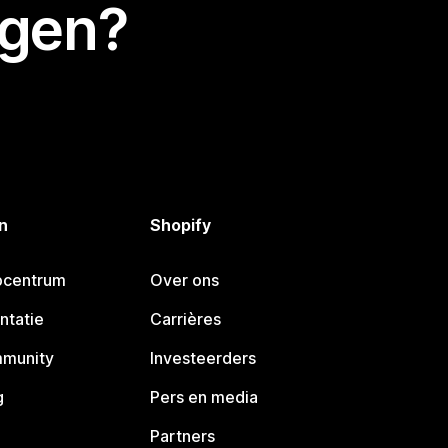
egen?
n
Shopify
pcentrum
Over ons
ntatie
Carrières
mmunity
Investeerders
g
Pers en media
Partners