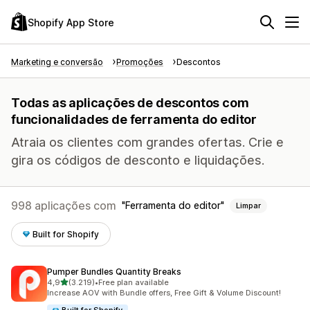
Shopify App Store
Marketing e conversão
Promoções
Descontos
Todas as aplicações de descontos com
funcionalidades de ferramenta do editor
Atraia os clientes com grandes ofertas. Crie e
gira os códigos de desconto e liquidações.
998 aplicações com
Ferramenta do editor
Limpar
Built for Shopify
Pumper Bundles Quantity Breaks
de 5 estrelas
4,9
(3.219)
•
Free plan available
3219 total de avaliações
Increase AOV with Bundle offers, Free Gift & Volume Discount!