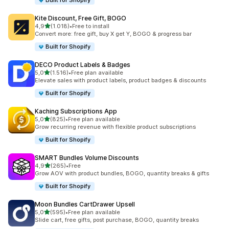
Built for Shopify
Kite Discount, Free Gift, BOGO
de 5 estrelas
4,9
(1.018)
•
Free to install
1018 total de avaliações
Convert more: free gift, buy X get Y, BOGO & progress bar
Built for Shopify
DECO Product Labels & Badges
de 5 estrelas
5,0
(1.516)
•
Free plan available
1516 total de avaliações
Elevate sales with product labels, product badges & discounts
Built for Shopify
Kaching Subscriptions App
de 5 estrelas
5,0
(825)
•
Free plan available
825 total de avaliações
Grow recurring revenue with flexible product subscriptions
Built for Shopify
SMART Bundles Volume Discounts
de 5 estrelas
4,9
(265)
•
Free
265 total de avaliações
Grow AOV with product bundles, BOGO, quantity breaks & gifts
Built for Shopify
Moon Bundles CartDrawer Upsell
de 5 estrelas
5,0
(595)
•
Free plan available
595 total de avaliações
Slide cart, free gifts, post purchase, BOGO, quantity breaks