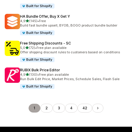
Built for Shopify
HA Bundle Offer, Buy X Get Y
de 5 estrelas
4,9
(145)
•
Free
145 total de avaliações
Build fast bundle upsell, BYOB, BOGO product bundle builder
Built for Shopify
Free Shipping Discounts ‑ SC
de 5 estrelas
5,0
(72)
•
Free plan available
72 total de avaliações
Offer shipping discount rules to customers based on conditions
Built for Shopify
RUBIX Bulk Price Editor
de 5 estrelas
4,9
(130)
•
Free plan available
130 total de avaliações
Run Bulk Edit Price, Market Prices, Schedule Sales, Flash Sale
Built for Shopify
1
2
3
4
42