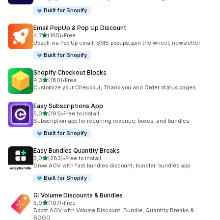
Built for Shopify
Email PopUp & Pop Up Discount
de 5 estrelas
4,7
(185)
•
Free
185 total de avaliações
Upsell via Pop Up email, SMS popups,spin the wheel, newsletter
Built for Shopify
Shopify Checkout Blocks
de 5 estrelas
4,3
(180)
•
Free
180 total de avaliações
Customize your Checkout, Thank you and Order status pages
Easy Subscriptions App
de 5 estrelas
5,0
(191)
•
Free to install
191 total de avaliações
Subscription app for recurring revenue, boxes, and bundles
Built for Shopify
Easy Bundles Quantity Breaks
de 5 estrelas
5,0
(283)
•
Free to install
283 total de avaliações
Grow AOV with fast bundles discount, bundler, bundles app
Built for Shopify
G: Volume Discounts & Bundles
de 5 estrelas
5,0
(107)
•
Free
107 total de avaliações
Boost AOV with Volume Discount, Bundle, Quantity Breaks &
BOGO