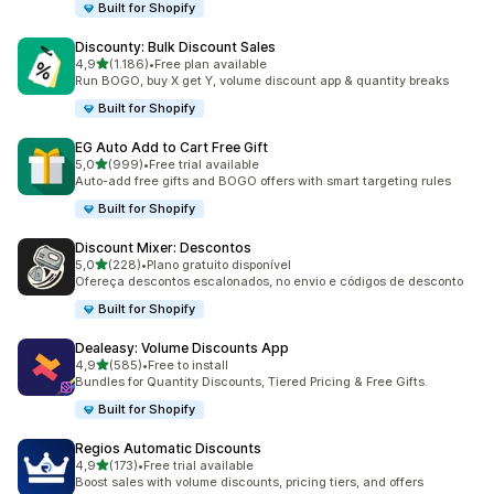
Built for Shopify
Discounty: Bulk Discount Sales
de 5 estrelas
4,9
(1.186)
•
Free plan available
1186 total de avaliações
Run BOGO, buy X get Y, volume discount app & quantity breaks
Built for Shopify
EG Auto Add to Cart Free Gift
de 5 estrelas
5,0
(999)
•
Free trial available
999 total de avaliações
Auto-add free gifts and BOGO offers with smart targeting rules
Built for Shopify
Discount Mixer: Descontos
de 5 estrelas
5,0
(228)
•
Plano gratuito disponível
228 total de avaliações
Ofereça descontos escalonados, no envio e códigos de desconto
Built for Shopify
Dealeasy: Volume Discounts App
de 5 estrelas
4,9
(585)
•
Free to install
585 total de avaliações
Bundles for Quantity Discounts, Tiered Pricing & Free Gifts.
Built for Shopify
Regios Automatic Discounts
de 5 estrelas
4,9
(173)
•
Free trial available
173 total de avaliações
Boost sales with volume discounts, pricing tiers, and offers