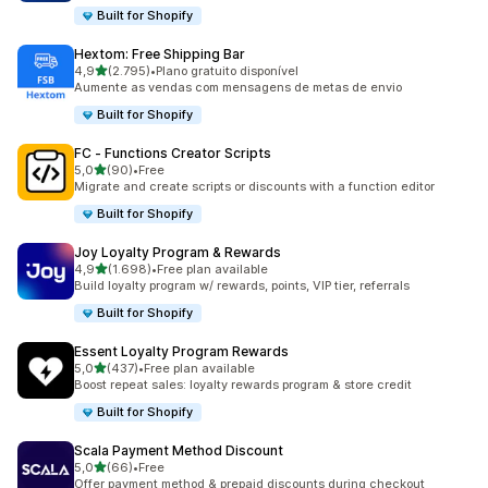
Built for Shopify
Hextom: Free Shipping Bar
de 5 estrelas
4,9
(2.795)
•
Plano gratuito disponível
2795 total de avaliações
Aumente as vendas com mensagens de metas de envio
Built for Shopify
FC ‑ Functions Creator Scripts
de 5 estrelas
5,0
(90)
•
Free
90 total de avaliações
Migrate and create scripts or discounts with a function editor
Built for Shopify
Joy Loyalty Program & Rewards
de 5 estrelas
4,9
(1.698)
•
Free plan available
1698 total de avaliações
Build loyalty program w/ rewards, points, VIP tier, referrals
Built for Shopify
Essent Loyalty Program Rewards
de 5 estrelas
5,0
(437)
•
Free plan available
437 total de avaliações
Boost repeat sales: loyalty rewards program & store credit
Built for Shopify
Scala Payment Method Discount
de 5 estrelas
5,0
(66)
•
Free
66 total de avaliações
Offer payment method & prepaid discounts during checkout