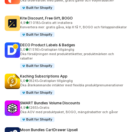
Öka ordervärdet med paket, gratis gåvor och volymrabatter!
Built for Shopify
Kite Discount, Free Gift, BOGO
av 5 stjärnor
4,9
(1 018)
•
Gratis att installera
1018 recensioner totalt
Konvertera mer: gratis gåva, köp X få Y, BOGO och förloppsindikator
Built for Shopify
DECO Product Labels & Badges
av 5 stjärnor
5,0
(1 516)
•
Gratisplan tillgänglig
1516 recensioner totalt
Öka försäljningen med produktetiketter, produktmärken och
rabatter
Built for Shopify
Kaching Subscriptions App
av 5 stjärnor
5,0
(824)
•
Gratisplan tillgänglig
824 recensioner totalt
Öka återkommande intäkter med flexibla produktprenumerationer
Built for Shopify
SMART Bundles Volume Discounts
av 5 stjärnor
4,9
(265)
•
Gratis
265 recensioner totalt
Öka AOV med produktpaket, BOGO, mängdrabatter och gåvor
Built for Shopify
Moon Bundles CartDrawer Upsell