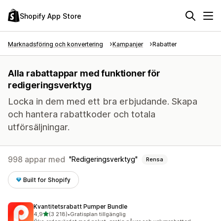
Shopify App Store
Marknadsföring och konvertering
Kampanjer
Rabatter
Alla rabattappar med funktioner för
redigeringsverktyg
Locka in dem med ett bra erbjudande. Skapa
och hantera rabattkoder och totala
utförsäljningar.
998 appar med
Redigeringsverktyg
Rensa
Built for Shopify
Kvantitetsrabatt Pumper Bundle
av 5 stjärnor
4,9
(3 218)
•
Gratisplan tillgänglig
3218 recensioner totalt