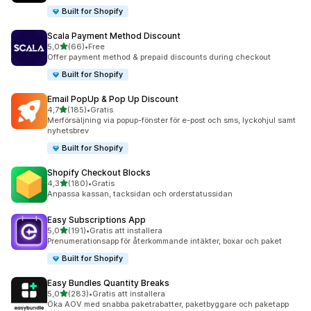
Built for Shopify
Scala Payment Method Discount
av 5 stjärnor
5,0
(66)
•
Free
66 recensioner totalt
Offer payment method & prepaid discounts during checkout
Built for Shopify
Email PopUp & Pop Up Discount
av 5 stjärnor
4,7
(185)
•
Gratis
185 recensioner totalt
Merförsäljning via popup-fönster för e-post och sms, lyckohjul samt
nyhetsbrev
Built for Shopify
Shopify Checkout Blocks
av 5 stjärnor
4,3
(180)
•
Gratis
180 recensioner totalt
Anpassa kassan, tacksidan och orderstatussidan
Easy Subscriptions App
av 5 stjärnor
5,0
(191)
•
Gratis att installera
191 recensioner totalt
Prenumerationsapp för återkommande intäkter, boxar och paket
Built for Shopify
Easy Bundles Quantity Breaks
av 5 stjärnor
5,0
(283)
•
Gratis att installera
283 recensioner totalt
Öka AOV med snabba paketrabatter, paketbyggare och paketapp