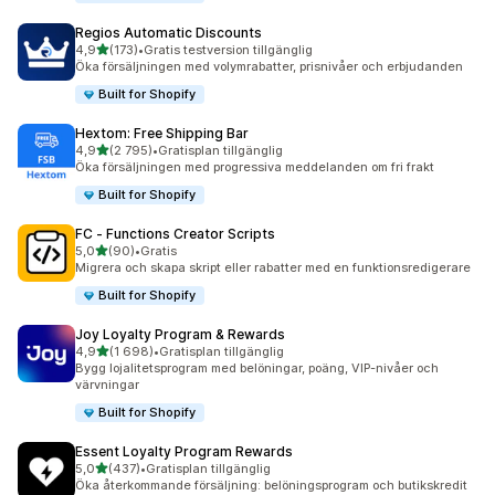
Regios Automatic Discounts
av 5 stjärnor
4,9
(173)
•
Gratis testversion tillgänglig
173 recensioner totalt
Öka försäljningen med volymrabatter, prisnivåer och erbjudanden
Built for Shopify
Hextom: Free Shipping Bar
av 5 stjärnor
4,9
(2 795)
•
Gratisplan tillgänglig
2795 recensioner totalt
Öka försäljningen med progressiva meddelanden om fri frakt
Built for Shopify
FC ‑ Functions Creator Scripts
av 5 stjärnor
5,0
(90)
•
Gratis
90 recensioner totalt
Migrera och skapa skript eller rabatter med en funktionsredigerare
Built for Shopify
Joy Loyalty Program & Rewards
av 5 stjärnor
4,9
(1 698)
•
Gratisplan tillgänglig
1698 recensioner totalt
Bygg lojalitetsprogram med belöningar, poäng, VIP-nivåer och
värvningar
Built for Shopify
Essent Loyalty Program Rewards
av 5 stjärnor
5,0
(437)
•
Gratisplan tillgänglig
437 recensioner totalt
Öka återkommande försäljning: belöningsprogram och butikskredit