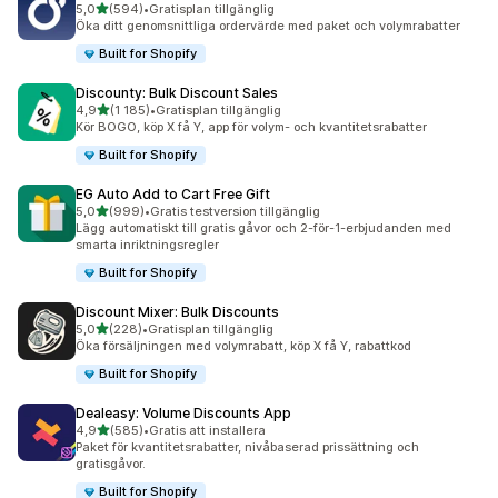
av 5 stjärnor
5,0
(594)
•
Gratisplan tillgänglig
594 recensioner totalt
Öka ditt genomsnittliga ordervärde med paket och volymrabatter
Built for Shopify
Discounty: Bulk Discount Sales
av 5 stjärnor
4,9
(1 185)
•
Gratisplan tillgänglig
1185 recensioner totalt
Kör BOGO, köp X få Y, app för volym- och kvantitetsrabatter
Built for Shopify
EG Auto Add to Cart Free Gift
av 5 stjärnor
5,0
(999)
•
Gratis testversion tillgänglig
999 recensioner totalt
Lägg automatiskt till gratis gåvor och 2-för-1-erbjudanden med
smarta inriktningsregler
Built for Shopify
Discount Mixer: Bulk Discounts
av 5 stjärnor
5,0
(228)
•
Gratisplan tillgänglig
228 recensioner totalt
Öka försäljningen med volymrabatt, köp X få Y, rabattkod
Built for Shopify
Dealeasy: Volume Discounts App
av 5 stjärnor
4,9
(585)
•
Gratis att installera
585 recensioner totalt
Paket för kvantitetsrabatter, nivåbaserad prissättning och
gratisgåvor.
Built for Shopify