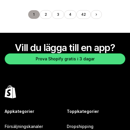
1
2
3
4
42
Vill du lägga till en app?
Prova Shopify gratis i 3 dagar
Appkategorier
Toppkategorier
Försäljningskanaler
Dropshipping