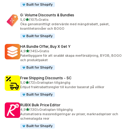
Built for Shopify
G: Volume Discounts & Bundles
av 5 stjärnor
5,0
(107)
•
Gratis
107 recensioner totalt
Öka genomsnittligt ordervärde med mängdrabatt, paket,
kvantitetsnivåer och BOGO
Built for Shopify
HA Bundle Offer, Buy X Get Y
av 5 stjärnor
4,9
(145)
•
Gratis
145 recensioner totalt
Paketbyggare för att snabbt skapa merförsäljning, BYOB, BOGO
och produktpaket
Built for Shopify
Free Shipping Discounts ‑ SC
av 5 stjärnor
5,0
(72)
•
Gratisplan tillgänglig
72 recensioner totalt
Erbjud fraktrabattsregler till kunder baserat på villkor
Built for Shopify
RUBIX Bulk Price Editor
av 5 stjärnor
4,9
(130)
•
Gratisplan tillgänglig
130 recensioner totalt
Automatisera massredigeringar av priser, marknadspriser och
schemalagda reor
Built for Shopify