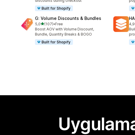
discounts during checkout
pop
Built for Shopify
G: Volume Discounts & Bundles
HA
5 yıldız üzerinden
5,0
(107)
•
Free
4,9
toplam 107 değerlendirme
top
Boost AOV with Volume Discount,
Bui
Bundle, Quantity Breaks & BOGO
pro
Built for Shopify
Uygulama