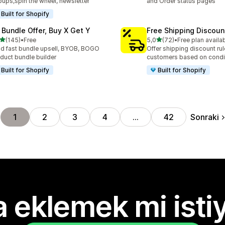
ups,spin the wheel, newsletter
and Order status pages
Built for Shopify
 Bundle Offer, Buy X Get Y
Free Shipping Discoun
5 yıldız üzerinden
5 yıldız üzerinden
(145)
•
Free
5,0
(72)
•
Free plan availa
lam 145 değerlendirme
toplam 72 değerlendirme
ld fast bundle upsell, BYOB, BOGO
Offer shipping discount rul
duct bundle builder
customers based on condi
Built for Shopify
Built for Shopify
Sonraki
1
2
3
4
…
42
 eklemek mi isti