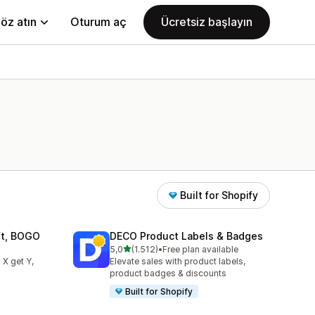
öz atın
Oturum aç
Ücretsiz başlayın
Built for Shopify
ift, BOGO
DECO Product Labels & Badges
5 yıldız üzerinden
5,0
(1.512)
•
Free plan available
e
toplam 1512 değerlendirme
 X get Y,
Elevate sales with product labels,
product badges & discounts
Built for Shopify