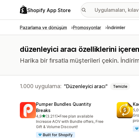
Shopify App Store
Pazarlama ve dönüşüm
Promosyonlar
İndirimler
düzenleyici aracı özelliklerini içere
Harika bir fırsatla müşterileri çekin. İndir
1.000 uygulama:
Düzenleyici aracı
Temizle
Pumper Bundles Quantity
Ka
Breaks
5,0
top
Gro
5 yıldız üzerinden
4,9
(3.211)
•
Free plan available
toplam 3211 değerlendirme
pro
Increase AOV with Bundle offers, Free
Gift & Volume Discount!
Built for Shopify