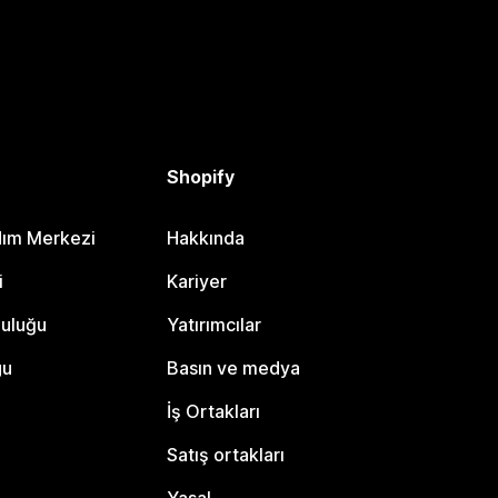
Shopify
dım Merkezi
Hakkında
i
Kariyer
luluğu
Yatırımcılar
gu
Basın ve medya
İş Ortakları
Satış ortakları