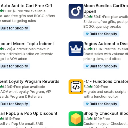
 Auto Add to Cart Free Gift
Moon Bundles CartDr
5 yıldız üzerinden
(1.001)
•
Free trial available
Upsell
lam 1001 değerlendirme
o-add free gifts and BOGO offers
5 yıldız üzerinden
5,0
(594)
•
Free plan avail
toplam 594 değerlendirme
h smart targeting rules
Slide cart, free gifts, post 
BOGO, quantity breaks
Built for Shopify
Built for Shopify
scount Mixer: Toplu İndiriml
Regios Automatic Dis
5 yıldız üzerinden
5 yıldız üzerinden
(228)
•
Ücretsiz plan mevcut
4,9
(173)
•
Free trial availa
lam 228 değerlendirme
toplam 173 değerlendirme
im indirimleri, kodlar ve ücretsiz
Boost sales with volume d
go ile AOV artırın
pricing tiers, and offers
Built for Shopify
Built for Shopify
sent Loyalty Program Rewards
FC ‑ Functions Creator
5 yıldız üzerinden
5 yıldız üzerinden
(434)
•
Free plan available
5,0
(90)
•
Free
lam 434 değerlendirme
toplam 90 değerlendirme
t AOV with Loyalty Program, VIP
Migrate and create scripts
ards Program & Referrals
with a function editor
Built for Shopify
Built for Shopify
ail PopUp & Pop Up Discount
Shopify Checkout Blo
5 yıldız üzerinden
5 yıldız üzerinden
(181)
•
Free
4,3
(180)
•
Free
lam 181 değerlendirme
toplam 180 değerlendirme
ell via Pop Up email, SMS
Customize your Checkout,