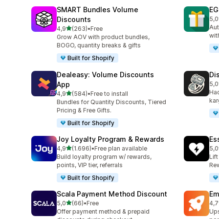
SMART Bundles Volume
EG
Discounts
5,0
top
Aut
5 yıldız üzerinden
4,9
(263)
•
Free
toplam 263 değerlendirme
wit
Grow AOV with product bundles,
BOGO, quantity breaks & gifts
Built for Shopify
Dealeasy: Volume Discounts
Di
App
5,0
top
Hac
5 yıldız üzerinden
4,9
(584)
•
Free to install
toplam 584 değerlendirme
kar
Bundles for Quantity Discounts, Tiered
Pricing & Free Gifts.
Built for Shopify
Joy Loyalty Program & Rewards
Es
5 yıldız üzerinden
4,9
(1.696)
•
Free plan available
5,0
toplam 1696 değerlendirme
top
Build loyalty program w/ rewards,
Lif
points, VIP tier, referrals
Rew
Built for Shopify
Scala Payment Method Discount
Em
5 yıldız üzerinden
5,0
(66)
•
Free
4,7
toplam 66 değerlendirme
top
Offer payment method & prepaid
Ups