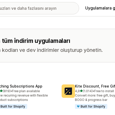
Uygulamalara g
n tüm i̇ndirim uygulamaları
im kodları ve dev indirimler oluşturup yönetin.
ching Subscriptions App
Kite Discount, Free G
5 yıldız üzerinden
5 yıldız üzerinden
(819)
•
Free plan available
4,9
(1.014)
•
Free to install
lam 819 değerlendirme
toplam 1014 değerlendirm
w recurring revenue with flexible
Convert more: free gift, buy
duct subscriptions
BOGO & progress bar
Built for Shopify
Built for Shopify