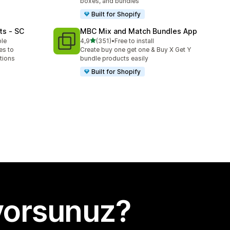
boxes, and bundles
Built for Shopify
ts ‑ SC
MBC Mix and Match Bundles App
5 yıldız üzerinden
ble
4,9
(351)
•
Free to install
toplam 351 değerlendirme
es to
Create buy one get one & Buy X Get Y
tions
bundle products easily
Built for Shopify
yorsunuz?