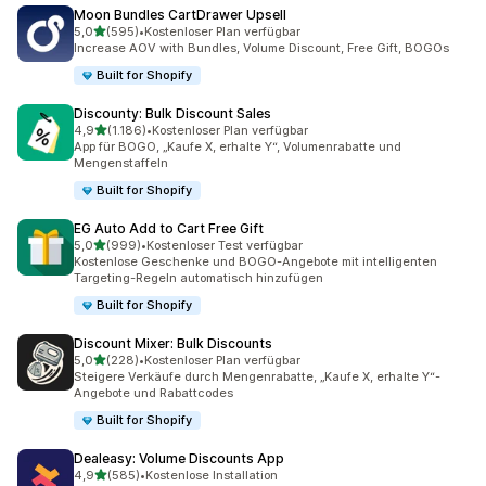
Moon Bundles CartDrawer Upsell
von 5 Sternen
5,0
(595)
•
Kostenloser Plan verfügbar
595 Rezensionen insgesamt
Increase AOV with Bundles, Volume Discount, Free Gift, BOGOs
Built for Shopify
Discounty: Bulk Discount Sales
von 5 Sternen
4,9
(1.186)
•
Kostenloser Plan verfügbar
1186 Rezensionen insgesamt
App für BOGO, „Kaufe X, erhalte Y“, Volumenrabatte und
Mengenstaffeln
Built for Shopify
EG Auto Add to Cart Free Gift
von 5 Sternen
5,0
(999)
•
Kostenloser Test verfügbar
999 Rezensionen insgesamt
Kostenlose Geschenke und BOGO-Angebote mit intelligenten
Targeting-Regeln automatisch hinzufügen
Built for Shopify
Discount Mixer: Bulk Discounts
von 5 Sternen
5,0
(228)
•
Kostenloser Plan verfügbar
228 Rezensionen insgesamt
Steigere Verkäufe durch Mengenrabatte, „Kaufe X, erhalte Y“-
Angebote und Rabattcodes
Built for Shopify
Dealeasy: Volume Discounts App
von 5 Sternen
4,9
(585)
•
Kostenlose Installation
585 Rezensionen insgesamt