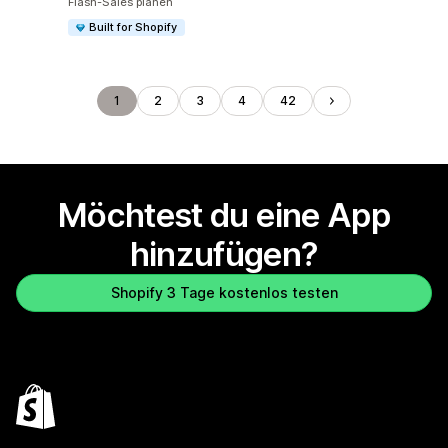
Flash-Sales planen
Built for Shopify
1
2
3
4
42
Möchtest du eine App
hinzufügen?
Shopify 3 Tage kostenlos testen