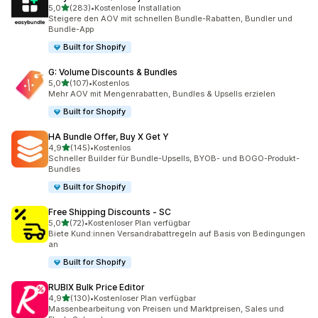
von 5 Sternen
5,0
(283)
•
Kostenlose Installation
283 Rezensionen insgesamt
Steigere den AOV mit schnellen Bundle-Rabatten, Bundler und
Bundle-App
Built for Shopify
G: Volume Discounts & Bundles
von 5 Sternen
5,0
(107)
•
Kostenlos
107 Rezensionen insgesamt
Mehr AOV mit Mengenrabatten, Bundles & Upsells erzielen
Built for Shopify
HA Bundle Offer, Buy X Get Y
von 5 Sternen
4,9
(145)
•
Kostenlos
145 Rezensionen insgesamt
Schneller Builder für Bundle-Upsells, BYOB- und BOGO-Produkt-
Bundles
Built for Shopify
Free Shipping Discounts ‑ SC
von 5 Sternen
5,0
(72)
•
Kostenloser Plan verfügbar
72 Rezensionen insgesamt
Biete Kund:innen Versandrabattregeln auf Basis von Bedingungen
an
Built for Shopify
RUBIX Bulk Price Editor
von 5 Sternen
4,9
(130)
•
Kostenloser Plan verfügbar
130 Rezensionen insgesamt
Massenbearbeitung von Preisen und Marktpreisen, Sales und