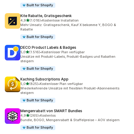
Built for Shopify
Kite Rabatte, Gratisgeschenk
von 5 Sternen
4,9
(1.018)
•
Kostenlose Installation
1018 Rezensionen insgesamt
Mehr Umsatz: Gratisgeschenk, Kauf X bekomme Y, BOGO &
Rabatte
Built for Shopify
DECO Product Labels & Badges
von 5 Sternen
5,0
(1.516)
•
Kostenloser Plan verfügbar
1516 Rezensionen insgesamt
Umsätze mit Produkt-Labels, Produkt-Badges und Rabatten
steigern
Built for Shopify
Kaching Subscriptions App
von 5 Sternen
5,0
(825)
•
Kostenloser Plan verfügbar
825 Rezensionen insgesamt
Wiederkehrende Umsätze mit flexiblen Produkt-Abonnements
steigern
Built for Shopify
Mengenrabatt von SMART Bundles
von 5 Sternen
4,9
(265)
•
Kostenlos
265 Rezensionen insgesamt
Bundle, BOGO, Mengenrabatt & Staffelpreise – AOV steigern
Built for Shopify