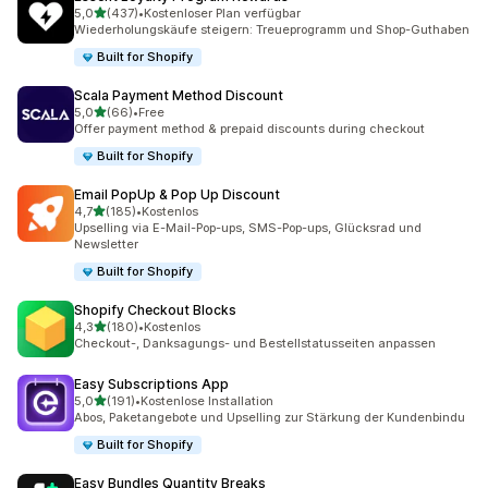
von 5 Sternen
5,0
(437)
•
Kostenloser Plan verfügbar
437 Rezensionen insgesamt
Wiederholungskäufe steigern: Treueprogramm und Shop-Guthaben
Built for Shopify
Scala Payment Method Discount
von 5 Sternen
5,0
(66)
•
Free
66 Rezensionen insgesamt
Offer payment method & prepaid discounts during checkout
Built for Shopify
Email PopUp & Pop Up Discount
von 5 Sternen
4,7
(185)
•
Kostenlos
185 Rezensionen insgesamt
Upselling via E-Mail-Pop-ups, SMS-Pop-ups, Glücksrad und
Newsletter
Built for Shopify
Shopify Checkout Blocks
von 5 Sternen
4,3
(180)
•
Kostenlos
180 Rezensionen insgesamt
Checkout-, Danksagungs- und Bestellstatusseiten anpassen
Easy Subscriptions App
von 5 Sternen
5,0
(191)
•
Kostenlose Installation
191 Rezensionen insgesamt
Abos, Paketangebote und Upselling zur Stärkung der Kundenbindu
Built for Shopify
Easy Bundles Quantity Breaks