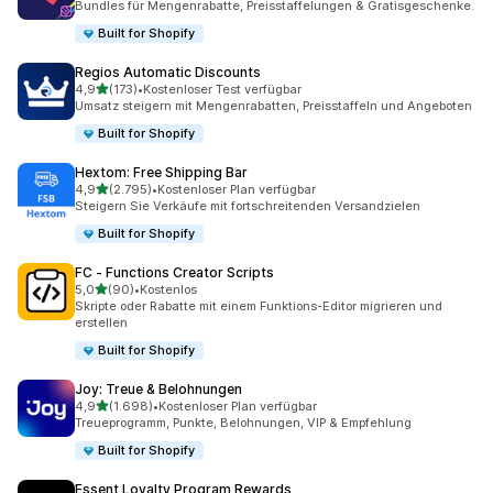
Bundles für Mengenrabatte, Preisstaffelungen & Gratisgeschenke.
Built for Shopify
Regios Automatic Discounts
von 5 Sternen
4,9
(173)
•
Kostenloser Test verfügbar
173 Rezensionen insgesamt
Umsatz steigern mit Mengenrabatten, Preisstaffeln und Angeboten
Built for Shopify
Hextom: Free Shipping Bar
von 5 Sternen
4,9
(2.795)
•
Kostenloser Plan verfügbar
2795 Rezensionen insgesamt
Steigern Sie Verkäufe mit fortschreitenden Versandzielen
Built for Shopify
FC ‑ Functions Creator Scripts
von 5 Sternen
5,0
(90)
•
Kostenlos
90 Rezensionen insgesamt
Skripte oder Rabatte mit einem Funktions-Editor migrieren und
erstellen
Built for Shopify
Joy: Treue & Belohnungen
von 5 Sternen
4,9
(1.698)
•
Kostenloser Plan verfügbar
1698 Rezensionen insgesamt
Treueprogramm, Punkte, Belohnungen, VIP & Empfehlung
Built for Shopify
Essent Loyalty Program Rewards