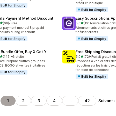
crédit en boutique
Built for Shopify
Built for Shopify
ala Payment Method Discount
Easy Subscriptions Ap
étoile(s) sur 5
étoile(s) sur 5
(66)
•
Free
5,0
(191)
•
Installation grat
avis au total
191 avis au total
er payment method & prepaid
Abonnements et offres gr
counts during checkout
fidéliser clients
Built for Shopify
Built for Shopify
 Bundle Offer, Buy X Get Y
Free Shipping Discoun
étoile(s) sur 5
étoile(s) sur 5
(145)
•
Gratuite
5,0
(72)
•
Forfait gratuit d
 avis au total
72 avis au total
ateur rapide d’offres groupées
Proposez à vos clients des
B, BOGO et ventes incitatives
réduction sur les frais d’ex
fonction de conditions
Built for Shopify
Built for Shopify
Suivant
1
2
3
4
…
42