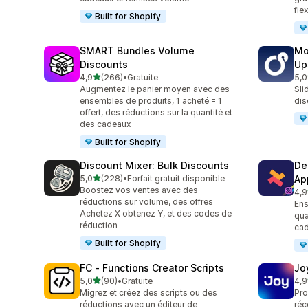
fle
Built for Shopify
SMART Bundles Volume
Mo
Discounts
Up
étoile(s) sur 5
4,9
(266)
•
Gratuite
5,0
266 avis au total
595
Augmentez le panier moyen avec des
Sli
ensembles de produits, 1 acheté = 1
dis
offert, des réductions sur la quantité et
des cadeaux
Built for Shopify
Discount Mixer: Bulk Discounts
De
étoile(s) sur 5
5,0
(228)
•
Forfait gratuit disponible
Ap
228 avis au total
Boostez vos ventes avec des
4,9
585
réductions sur volume, des offres
Ens
Achetez X obtenez Y, et des codes de
qua
réduction
cad
Built for Shopify
FC ‑ Functions Creator Scripts
Jo
étoile(s) sur 5
5,0
(90)
•
Gratuite
4,9
90 avis au total
169
Migrez et créez des scripts ou des
Pro
réductions avec un éditeur de
réc