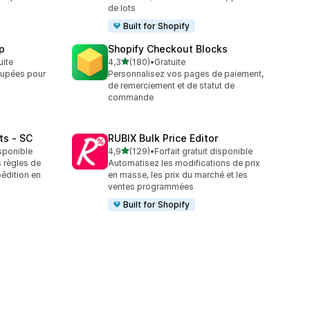
de lots
Built for Shopify
p
Shopify Checkout Blocks
étoile(s) sur 5
uite
4,3
(180)
•
Gratuite
180 avis au total
oupées pour
Personnalisez vos pages de paiement,
de remerciement et de statut de
commande
ts ‑ SC
RUBIX Bulk Price Editor
étoile(s) sur 5
isponible
4,9
(129)
•
Forfait gratuit disponible
129 avis au total
 règles de
Automatisez les modifications de prix
pédition en
en masse, les prix du marché et les
ventes programmées
Built for Shopify