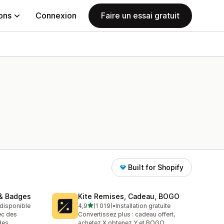
ions
Connexion
Faire un essai gratuit
Built for Shopify
& Badges
Kite Remises, Cadeau, BOGO
étoile(s) sur 5
t disponible
4,9
(1 019)
•
Installation gratuite
1019 avis au total
ec des
Convertissez plus : cadeau offert,
des
achetez X obtenez Y et BOGO