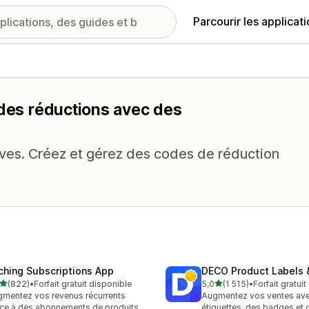
Parcourir les applicat
 des réductions avec des
actives. Créez et gérez des codes de réduction
ching Subscriptions App
DECO Product Labels 
étoile(s) sur 5
étoile(s) sur 5
(822)
•
Forfait gratuit disponible
5,0
(1 515)
•
Forfait gratui
 avis au total
1515 avis au total
mentez vos revenus récurrents
Augmentez vos ventes av
ce à des abonnements de produits
étiquettes, des badges et 