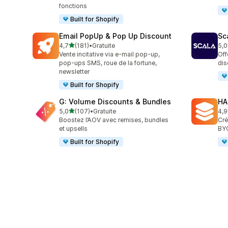
fonctions
Built for Shopify
Email PopUp & Pop Up Discount
Sc
étoile(s) sur 5
4,7
(181)
•
Gratuite
5,0
181 avis au total
66 
Vente incitative via e-mail pop-up,
Off
pop-ups SMS, roue de la fortune,
dis
newsletter
Built for Shopify
G: Volume Discounts & Bundles
HA
étoile(s) sur 5
5,0
(107)
•
Gratuite
4,9
107 avis au total
145
Boostez l’AOV avec remises, bundles
Cré
et upsells
BYO
Built for Shopify