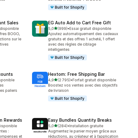
Built for Shopify
unt Sales
EG Auto Add to Cart Free Gift
étoile(s) sur 5
t disponible
5,0
(999)
•
Essai gratuit disponible
999 avis au total
ffres BOGO,
Ajoutez automatiquement des cadeaux
tions sur le
gratuits et des offres 1 acheté, 1 offert
tives
avec des règles de ciblage
intelligentes
Built for Shopify
counts
Hextom: Free Shipping Bar
étoile(s) sur 5
isponible
4,9
(2 795)
•
Forfait gratuit disponible
2795 avis au total
es
Boostez vos ventes avec des objectifs
es paliers
de livraison
Built for Shopify
am Rewards
Easy Bundles Quantity Breaks
étoile(s) sur 5
 disponible
5,0
(284)
•
Installation gratuite
284 avis au total
ntes :
Augmentez le panier moyen grâce aux
compenses et
réductions, au créateur et à l’application