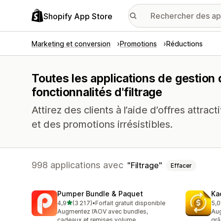
Shopify App Store
Marketing et conversion
Promotions
Réductions
Toutes les applications de gestion
fonctionnalités d'filtrage
Attirez des clients à l’aide d’offres attr
et des promotions irrésistibles.
998 applications avec
Filtrage
Effacer
Pumper Bundle & Paquet
Ka
étoile(s) sur 5
4,9
(3 217)
•
Forfait gratuit disponible
5,0
3217 avis au total
822
Augmentez l’AOV avec bundles,
Aug
cadeaux et remises volume
grâ