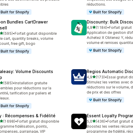
xibles
réductions.
Built for Shopify
Built for Shopify
on Bundles CartDrawer
Discounty: Bulk Disco
étoile(s) sur 5
sell
4,9
(1 184)
•
Forfait gratui
1184 avis au total
Application de gestion d’o
étoile(s) sur 5
(595)
•
Forfait gratuit disponible
 avis au total
Achetez X Obtenez Y, réduc
de cart, quantity breaks, volume
volume et remises quantita
count, free gift, bogo
Built for Shopify
Built for Shopify
aleasy: Volume Discounts
Regios Automatic Dis
étoile(s) sur 5
p
4,9
(173)
•
Essai gratuit d
173 avis au total
Stimulez les ventes avec d
étoile(s) sur 5
(585)
•
Installation gratuite
 avis au total
réductions sur le volume, d
embles pour réductions sur la
de prix et des offres
ntité, tarification par paliers et
eaux.
Built for Shopify
Built for Shopify
y : Récompenses & Fidélité
Essent Loyalty Progr
étoile(s) sur 5
étoile(s) sur 5
(1 698)
•
Forfait gratuit disponible
5,0
(436)
•
Forfait gratuit
8 avis au total
436 avis au total
gramme fidélisation, points,
Boostez les ventes récurre
ompenses, parrainage, VIP
programme de fidélité, ré