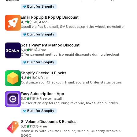
Built for Shopify
Email PopUp & Pop Up Discount
z 5 hvězd
4,7
(180)
•
Free
Celkový počet recenzí: 180
Upsell via Pop Up email, SMS popups,spin the wheel, newsletter
Built for Shopify
Scala Payment Method Discount
z 5 hvězd
5,0
(66)
•
Free
Celkový počet recenzí: 66
Offer payment method & prepaid discounts during checkout
Built for Shopify
Shopify Checkout Blocks
z 5 hvězd
4,3
(180)
•
Free
Celkový počet recenzí: 180
Customize your Checkout, Thank you and Order status pages
Easy Subscriptions App
z 5 hvězd
5,0
(191)
•
Free to install
Celkový počet recenzí: 191
Subscription app for recurring revenue, boxes, and bundles
Built for Shopify
G: Volume Discounts & Bundles
z 5 hvězd
5,0
(107)
•
Free
Celkový počet recenzí: 107
Boost AOV with Volume Discount, Bundle, Quantity Breaks &
BOGO