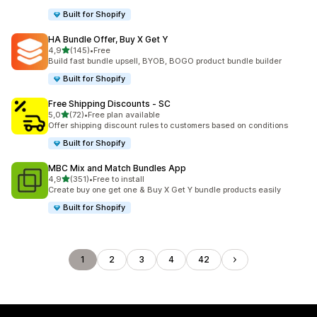
Built for Shopify
HA Bundle Offer, Buy X Get Y
z 5 hvězd
4,9
(145)
•
Free
Celkový počet recenzí: 145
Build fast bundle upsell, BYOB, BOGO product bundle builder
Built for Shopify
Free Shipping Discounts ‑ SC
z 5 hvězd
5,0
(72)
•
Free plan available
Celkový počet recenzí: 72
Offer shipping discount rules to customers based on conditions
Built for Shopify
MBC Mix and Match Bundles App
z 5 hvězd
4,9
(351)
•
Free to install
Celkový počet recenzí: 351
Create buy one get one & Buy X Get Y bundle products easily
Built for Shopify
1
2
3
4
42