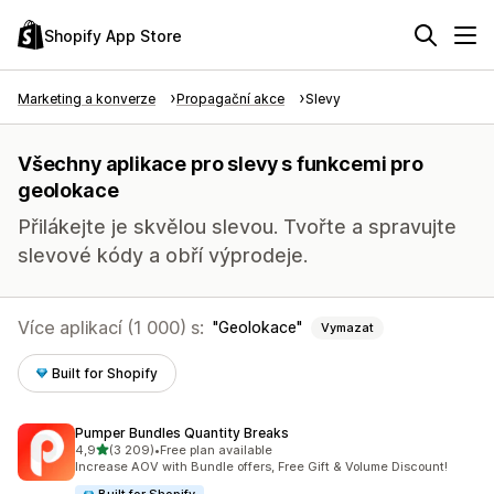
Shopify App Store
Marketing a konverze
Propagační akce
Slevy
Všechny aplikace pro slevy s funkcemi pro
geolokace
Přilákejte je skvělou slevou. Tvořte a spravujte
slevové kódy a obří výprodeje.
Více aplikací (1 000) s:
Geolokace
Vymazat
Built for Shopify
Pumper Bundles Quantity Breaks
z 5 hvězd
4,9
(3 209)
•
Free plan available
Celkový počet recenzí: 3209
Increase AOV with Bundle offers, Free Gift & Volume Discount!