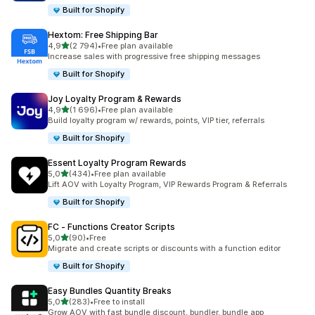
Built for Shopify
Hextom: Free Shipping Bar
z 5 hvězd
4,9
(2 794)
•
Free plan available
Celkový počet recenzí: 2794
Increase sales with progressive free shipping messages
Built for Shopify
Joy Loyalty Program & Rewards
z 5 hvězd
4,9
(1 696)
•
Free plan available
Celkový počet recenzí: 1696
Build loyalty program w/ rewards, points, VIP tier, referrals
Built for Shopify
Essent Loyalty Program Rewards
z 5 hvězd
5,0
(434)
•
Free plan available
Celkový počet recenzí: 434
Lift AOV with Loyalty Program, VIP Rewards Program & Referrals
Built for Shopify
FC ‑ Functions Creator Scripts
z 5 hvězd
5,0
(90)
•
Free
Celkový počet recenzí: 90
Migrate and create scripts or discounts with a function editor
Built for Shopify
Easy Bundles Quantity Breaks
z 5 hvězd
5,0
(283)
•
Free to install
Celkový počet recenzí: 283
Grow AOV with fast bundle discount, bundler, bundle app