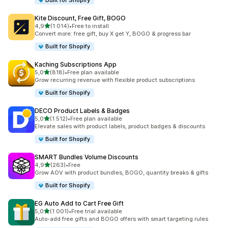
Built for Shopify
Kite Discount, Free Gift, BOGO
z 5 hvězd
4,9
(1 014)
•
Free to install
Celkový počet recenzí: 1014
Convert more: free gift, buy X get Y, BOGO & progress bar
Built for Shopify
Kaching Subscriptions App
z 5 hvězd
5,0
(818)
•
Free plan available
Celkový počet recenzí: 818
Grow recurring revenue with flexible product subscriptions
Built for Shopify
DECO Product Labels & Badges
z 5 hvězd
5,0
(1 512)
•
Free plan available
Celkový počet recenzí: 1512
Elevate sales with product labels, product badges & discounts
Built for Shopify
SMART Bundles Volume Discounts
z 5 hvězd
4,9
(263)
•
Free
Celkový počet recenzí: 263
Grow AOV with product bundles, BOGO, quantity breaks & gifts
Built for Shopify
EG Auto Add to Cart Free Gift
z 5 hvězd
5,0
(1 001)
•
Free trial available
Celkový počet recenzí: 1001
Auto-add free gifts and BOGO offers with smart targeting rules