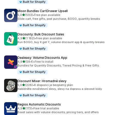
Built for Shopify
Moon Bundles CartDrawer Upsell
z 5 hvězd
5,0
(593)
•
Free plan available
Celkový počet recenzí: 593
Slide cart, free gifts, post purchase, BOGO, quantity breaks
Built for Shopify
Discounty: Bulk Discount Sales
z 5 hvězd
4,9
(1 182)
•
Free plan available
Celkový počet recenzí: 1182
Run BOGO, buy X get Y, volume discount app & quantity breaks
Built for Shopify
Dealeasy: Volume Discounts App
z 5 hvězd
4,9
(584)
•
Free to install
Celkový počet recenzí: 584
Bundles for Quantity Discounts, Tiered Pricing & Free Gifts.
Built for Shopify
Discount Mixer: Hromadné slevy
z 5 hvězd
5,0
(228)
•
K dispozici je bezplatný plán
Celkový počet recenzí: 228
Nabídněte množstevní slevy, slevy na dopravu a slevové kódy
Built for Shopify
Regios Automatic Discounts
z 5 hvězd
4,9
(173)
•
Free trial available
Celkový počet recenzí: 173
Boost sales with volume discounts, pricing tiers, and offers