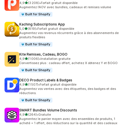
étoile(s) sur 5
4,9
(3 208)
•
Forfait gratuit disponible
3208 avis au total
Augmentez l’AOV avec bundles, cadeaux et remises volume
Built for Shopify
Kaching Subscriptions App
étoile(s) sur 5
5,0
(819)
•
Forfait gratuit disponible
819 avis au total
Augmentez vos revenus récurrents grâce à des abonnements de
produits flexibles
Built for Shopify
Kite Remises, Cadeau, BOGO
étoile(s) sur 5
4,9
(1 006)
•
Installation gratuite
1006 avis au total
Convertissez plus : cadeau offert, achetez X obtenez Y et BOGO
Built for Shopify
DECO Product Labels & Badges
étoile(s) sur 5
4,9
(1 507)
•
Forfait gratuit disponible
1507 avis au total
Augmentez vos ventes avec des étiquettes, des badges et des
réductions.
Built for Shopify
SMART Bundles Volume Discounts
étoile(s) sur 5
4,9
(264)
•
Gratuite
264 avis au total
Augmentez le panier moyen avec des ensembles de produits, 1
acheté = 1 offert, des réductions sur la quantité et des cadeaux