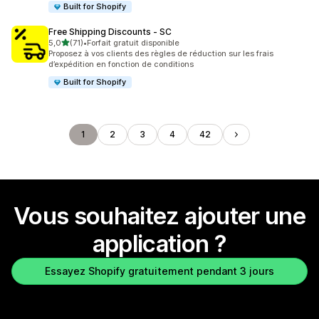
Built for Shopify
Free Shipping Discounts ‑ SC
étoile(s) sur 5
5,0
(71)
•
Forfait gratuit disponible
71 avis au total
Proposez à vos clients des règles de réduction sur les frais
d’expédition en fonction de conditions
Built for Shopify
1
2
3
4
42
Vous souhaitez ajouter une
application ?
Essayez Shopify gratuitement pendant 3 jours