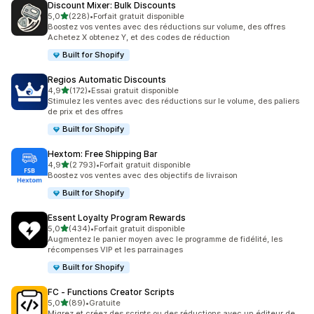
Discount Mixer: Bulk Discounts
étoile(s) sur 5
5,0
(228)
•
Forfait gratuit disponible
228 avis au total
Boostez vos ventes avec des réductions sur volume, des offres
Achetez X obtenez Y, et des codes de réduction
Built for Shopify
Regios Automatic Discounts
étoile(s) sur 5
4,9
(172)
•
Essai gratuit disponible
172 avis au total
Stimulez les ventes avec des réductions sur le volume, des paliers
de prix et des offres
Built for Shopify
Hextom: Free Shipping Bar
étoile(s) sur 5
4,9
(2 793)
•
Forfait gratuit disponible
2793 avis au total
Boostez vos ventes avec des objectifs de livraison
Built for Shopify
Essent Loyalty Program Rewards
étoile(s) sur 5
5,0
(434)
•
Forfait gratuit disponible
434 avis au total
Augmentez le panier moyen avec le programme de fidélité, les
récompenses VIP et les parrainages
Built for Shopify
FC ‑ Functions Creator Scripts
étoile(s) sur 5
5,0
(89)
•
Gratuite
89 avis au total
Migrez et créez des scripts ou des réductions avec un éditeur de