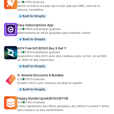
étoile(s) sur 5
4,7
(176)
•
Gratuite
176 avis au total
Vente incitative via pop-ups e-mail, pop-ups SMS, roue de la
fortune, newsletter
Built for Shopify
Easy Subscriptions App
étoile(s) sur 5
5,0
(189)
•
Installation gratuite
189 avis au total
Abonnements et offres groupées pour fidéliser clients
Built for Shopify
AOV Free Gift BOGO Buy X Get Y
étoile(s) sur 5
5,0
(791)
•
Installation gratuite
791 avis au total
Augmentez votre AOV avec des cadeaux avec achat, un acheté
un offert et des réductions
Built for Shopify
G: Volume Discounts & Bundles
étoile(s) sur 5
5,0
(107)
•
Gratuite
107 avis au total
Boostez l’AOV avec remises, bundles et upsells
Built for Shopify
Hoppy Bundle Upsell,BOGO,BYOB
étoile(s) sur 5
4,9
(145)
•
Gratuite
145 avis au total
Créez rapidement des offres groupées, des offres X acheté Y offert,
des cadeaux et des assortiments