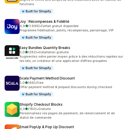
fonctions
Built for Shopify
Joy : Récompenses & Fidélité
étoile(s) sur 5
4,9
(1 696)
•
Forfait gratuit disponible
1696 avis au total
Programme fidélisation, points, récompenses, parrainage, VIP
Built for Shopify
Easy Bundles Quantity Breaks
étoile(s) sur 5
5,0
(282)
•
Installation gratuite
282 avis au total
Augmentez votre panier moyen grâce à des réductions rapides sur
les lots, un créateur et une application d’offres groupées
Built for Shopify
Scala Payment Method Discount
étoile(s) sur 5
5,0
(66)
•
Free
66 avis au total
Offer payment method & prepaid discounts during checkout
Built for Shopify
Shopify Checkout Blocks
étoile(s) sur 5
4,3
(180)
•
Gratuite
180 avis au total
Personnalisez vos pages de paiement, de remerciement et de
statut de commande
Email PopUp & Pop Up Discount