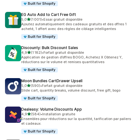
Built for Shopify
EG Auto Add to Cart Free Gift
étoile(s) sur 5
5,0
(1 001)
•
Essai gratuit disponible
1001 avis au total
Ajoutez automatiquement des cadeaux gratuits et des offres 1
acheté, 1 offert avec des règles de ciblage intelligentes
Built for Shopify
Discounty: Bulk Discount Sales
étoile(s) sur 5
4,9
(1 182)
•
Forfait gratuit disponible
1182 avis au total
Application de gestion d’offres BOGO, Achetez X Obtenez Y,
réductions sur le volume et remises quantitatives
Built for Shopify
Moon Bundles CartDrawer Upsell
étoile(s) sur 5
5,0
(590)
•
Forfait gratuit disponible
590 avis au total
Slide cart, quantity breaks, volume discount, free gift, bogo
Built for Shopify
Dealeasy: Volume Discounts App
étoile(s) sur 5
4,9
(584)
•
Installation gratuite
584 avis au total
Ensembles pour réductions sur la quantité, tarification par paliers
et cadeaux.
Built for Shopify