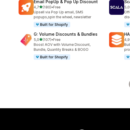
Email PopUp & Pop Up Discount
Sc
de 5 estrelas
4,7
(180)
•
Free
5,0
180 total de avaliações
66 
Upsell via Pop Up email, SMS
Off
popups,spin the wheel, newsletter
dis
Built for Shopify
G: Volume Discounts & Bundles
HA
de 5 estrelas
5,0
(107)
•
Free
4,9
107 total de avaliações
145
Boost AOV with Volume Discount,
Bui
Bundle, Quantity Breaks & BOGO
pro
Built for Shopify