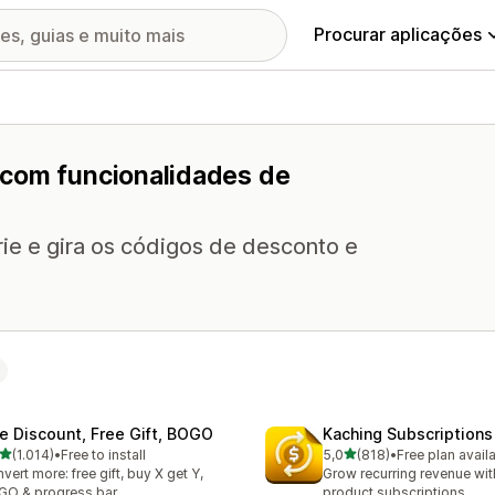
Procurar aplicações
 com funcionalidades de
rie e gira os códigos de desconto e
te Discount, Free Gift, BOGO
Kaching Subscriptions
de 5 estrelas
de 5 estrelas
(1.014)
•
Free to install
5,0
(818)
•
Free plan avail
4 total de avaliações
818 total de avaliações
vert more: free gift, buy X get Y,
Grow recurring revenue with
O & progress bar
product subscriptions