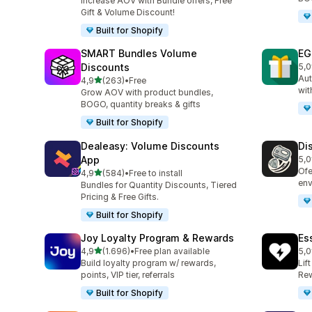
Increase AOV with Bundle offers, Free
Gift & Volume Discount!
Built for Shopify
SMART Bundles Volume
EG
Discounts
5,0
100
Aut
de 5 estrelas
4,9
(263)
•
Free
263 total de avaliações
wit
Grow AOV with product bundles,
BOGO, quantity breaks & gifts
Built for Shopify
Dealeasy: Volume Discounts
Di
App
5,0
228
Ofe
de 5 estrelas
4,9
(584)
•
Free to install
584 total de avaliações
env
Bundles for Quantity Discounts, Tiered
Pricing & Free Gifts.
Built for Shopify
Joy Loyalty Program & Rewards
Es
de 5 estrelas
4,9
(1.696)
•
Free plan available
5,0
1696 total de avaliações
434
Build loyalty program w/ rewards,
Lif
points, VIP tier, referrals
Rew
Built for Shopify