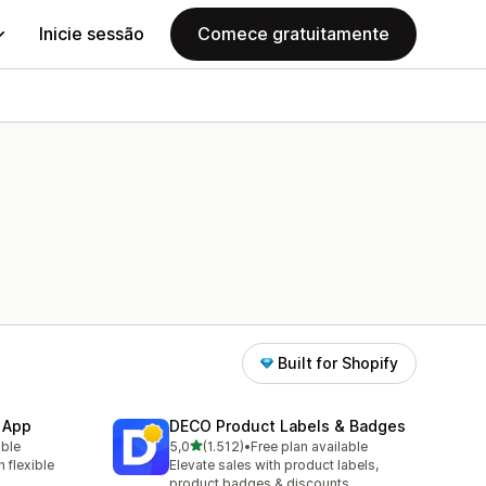
Inicie sessão
Comece gratuitamente
Built for Shopify
 App
DECO Product Labels & Badges
de 5 estrelas
able
5,0
(1.512)
•
Free plan available
1512 total de avaliações
 flexible
Elevate sales with product labels,
product badges & discounts