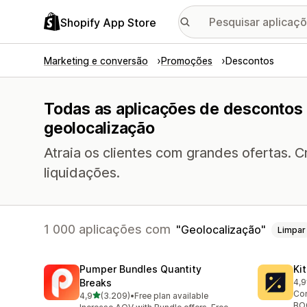
Shopify App Store
Marketing e conversão
Promoções
Descontos
Todas as aplicações de descontos
geolocalização
Atraia os clientes com grandes ofertas. C
liquidações.
1 000 aplicações com
Geolocalização
Limpar
Pumper Bundles Quantity
Ki
Breaks
4,9
101
Con
de 5 estrelas
4,9
(3.209)
•
Free plan available
3209 total de avaliações
BOG