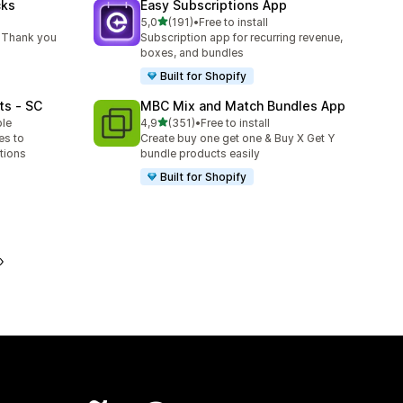
cks
Easy Subscriptions App
de 5 estrelas
5,0
(191)
•
Free to install
191 total de avaliações
 Thank you
Subscription app for recurring revenue,
boxes, and bundles
Built for Shopify
ts ‑ SC
MBC Mix and Match Bundles App
de 5 estrelas
ble
4,9
(351)
•
Free to install
351 total de avaliações
es to
Create buy one get one & Buy X Get Y
tions
bundle products easily
Built for Shopify