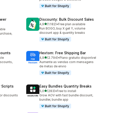
Built for Shopify
awer
Discounty: Bulk Discount Sales
de 5 estrelas
4,9
(1.182)
•
Free plan available
1182 total de avaliações
Run BOGO, buy X get Y, volume
able
discount app & quantity breaks
purchase,
Built for Shopify
counts
Hextom: Free Shipping Bar
de 5 estrelas
ble
4,9
(2.794)
•
Plano gratuito disponível
2794 total de avaliações
iscounts,
Aumente as vendas com mensagens
de metas de envio
Built for Shopify
 Scripts
Easy Bundles Quantity Breaks
de 5 estrelas
5,0
(283)
•
Free to install
283 total de avaliações
 or discounts
Grow AOV with fast bundle discount,
bundler, bundle app
Built for Shopify