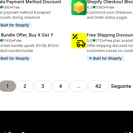
ala Payment Method Discount
Shopify Checkout Blo
de 5 estrelas
de 5 estrelas
(66)
•
Free
4,3
(180)
•
Free
total de avaliações
180 total de avaliações
er payment method & prepaid
Customize your Checkout,
counts during checkout
and Order status pages
Built for Shopify
 Bundle Offer, Buy X Get Y
Free Shipping Discoun
de 5 estrelas
de 5 estrelas
(145)
•
Free
5,0
(72)
•
Free plan availa
 total de avaliações
72 total de avaliações
ld fast bundle upsell, BYOB, BOGO
Offer shipping discount rul
duct bundle builder
customers based on condi
Built for Shopify
Built for Shopify
Seguinte
1
2
3
4
…
42