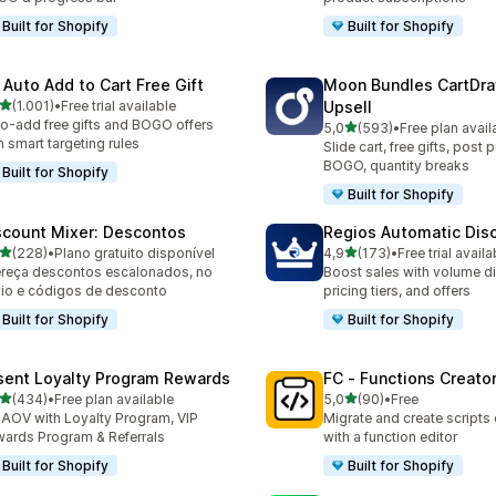
Built for Shopify
Built for Shopify
 Auto Add to Cart Free Gift
Moon Bundles CartDr
de 5 estrelas
(1.001)
•
Free trial available
Upsell
1 total de avaliações
o-add free gifts and BOGO offers
de 5 estrelas
5,0
(593)
•
Free plan avail
593 total de avaliações
h smart targeting rules
Slide cart, free gifts, post 
BOGO, quantity breaks
Built for Shopify
Built for Shopify
scount Mixer: Descontos
Regios Automatic Dis
de 5 estrelas
de 5 estrelas
(228)
•
Plano gratuito disponível
4,9
(173)
•
Free trial availa
 total de avaliações
173 total de avaliações
reça descontos escalonados, no
Boost sales with volume d
io e códigos de desconto
pricing tiers, and offers
Built for Shopify
Built for Shopify
sent Loyalty Program Rewards
FC ‑ Functions Creator
de 5 estrelas
de 5 estrelas
(434)
•
Free plan available
5,0
(90)
•
Free
 total de avaliações
90 total de avaliações
t AOV with Loyalty Program, VIP
Migrate and create scripts
ards Program & Referrals
with a function editor
Built for Shopify
Built for Shopify