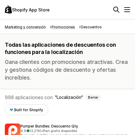
Shopify App Store
Marketing y conversión
Promociones
Descuentos
Todas las aplicaciones de descuentos con
funciones para la localización
Gana clientes con promociones atractivas. Crea
y gestiona códigos de descuento y ofertas
increíbles.
998 aplicaciones con
Localización
Borrar
Built for Shopify
Pumper Bundles: Descuento Qty
de 5 estrellas
4.9
(3,219)
•
Plan gratis disponible
3219 reseñas en total