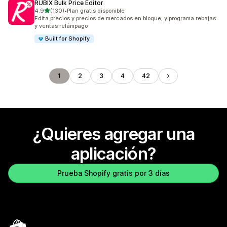
RUBIX Bulk Price Editor
de 5 estrellas
4.9
(130)
•
Plan gratis disponible
130 reseñas en total
Edita precios y precios de mercados en bloque, y programa rebajas
y ventas relámpago
Built for Shopify
1
2
3
4
42
¿Quieres agregar una
aplicación?
Prueba Shopify gratis por 3 días