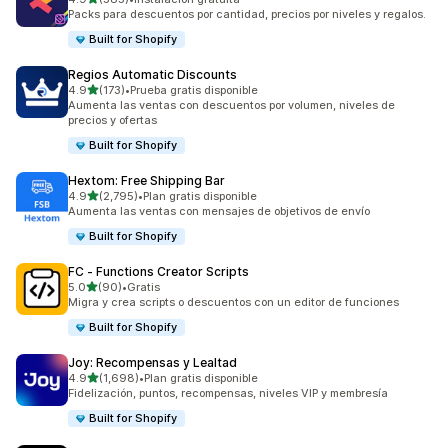
585 reseñas en total
Packs para descuentos por cantidad, precios por niveles y regalos.
Built for Shopify
Regios Automatic Discounts
de 5 estrellas
4.9
(173)
•
Prueba gratis disponible
173 reseñas en total
Aumenta las ventas con descuentos por volumen, niveles de
precios y ofertas
Built for Shopify
Hextom: Free Shipping Bar
de 5 estrellas
4.9
(2,795)
•
Plan gratis disponible
2795 reseñas en total
Aumenta las ventas con mensajes de objetivos de envío
Built for Shopify
FC ‑ Functions Creator Scripts
de 5 estrellas
5.0
(90)
•
Gratis
90 reseñas en total
Migra y crea scripts o descuentos con un editor de funciones
Built for Shopify
Joy: Recompensas y Lealtad
de 5 estrellas
4.9
(1,698)
•
Plan gratis disponible
1698 reseñas en total
Fidelización, puntos, recompensas, niveles VIP y membresía
Built for Shopify