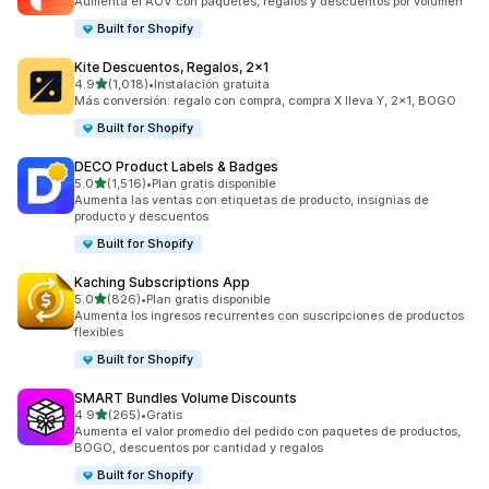
Aumenta el AOV con paquetes, regalos y descuentos por volumen
Built for Shopify
Kite Descuentos, Regalos, 2x1
de 5 estrellas
4.9
(1,018)
•
Instalación gratuita
1018 reseñas en total
Más conversión: regalo con compra, compra X lleva Y, 2x1, BOGO
Built for Shopify
DECO Product Labels & Badges
de 5 estrellas
5.0
(1,516)
•
Plan gratis disponible
1516 reseñas en total
Aumenta las ventas con etiquetas de producto, insignias de
producto y descuentos
Built for Shopify
Kaching Subscriptions App
de 5 estrellas
5.0
(826)
•
Plan gratis disponible
826 reseñas en total
Aumenta los ingresos recurrentes con suscripciones de productos
flexibles
Built for Shopify
SMART Bundles Volume Discounts
de 5 estrellas
4.9
(265)
•
Gratis
265 reseñas en total
Aumenta el valor promedio del pedido con paquetes de productos,
BOGO, descuentos por cantidad y regalos
Built for Shopify