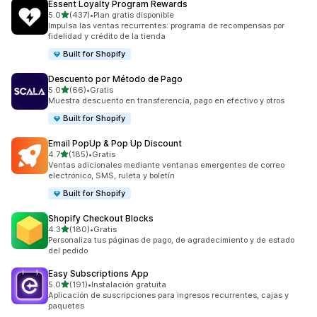
Essent Loyalty Program Rewards
de 5 estrellas
5.0
(437)
•
Plan gratis disponible
437 reseñas en total
Impulsa las ventas recurrentes: programa de recompensas por
fidelidad y crédito de la tienda
Built for Shopify
Descuento por Método de Pago
de 5 estrellas
5.0
(66)
•
Gratis
66 reseñas en total
Muestra descuento en transferencia, pago en efectivo y otros
Built for Shopify
Email PopUp & Pop Up Discount
de 5 estrellas
4.7
(185)
•
Gratis
185 reseñas en total
Ventas adicionales mediante ventanas emergentes de correo
electrónico, SMS, ruleta y boletín
Built for Shopify
Shopify Checkout Blocks
de 5 estrellas
4.3
(180)
•
Gratis
180 reseñas en total
Personaliza tus páginas de pago, de agradecimiento y de estado
del pedido
Easy Subscriptions App
de 5 estrellas
5.0
(191)
•
Instalación gratuita
191 reseñas en total
Aplicación de suscripciones para ingresos recurrentes, cajas y
paquetes