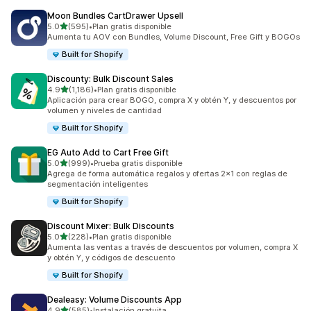
Moon Bundles CartDrawer Upsell
de 5 estrellas
5.0
(595)
•
Plan gratis disponible
595 reseñas en total
Aumenta tu AOV con Bundles, Volume Discount, Free Gift y BOGOs
Built for Shopify
Discounty: Bulk Discount Sales
de 5 estrellas
4.9
(1,186)
•
Plan gratis disponible
1186 reseñas en total
Aplicación para crear BOGO, compra X y obtén Y, y descuentos por
volumen y niveles de cantidad
Built for Shopify
EG Auto Add to Cart Free Gift
de 5 estrellas
5.0
(999)
•
Prueba gratis disponible
999 reseñas en total
Agrega de forma automática regalos y ofertas 2x1 con reglas de
segmentación inteligentes
Built for Shopify
Discount Mixer: Bulk Discounts
de 5 estrellas
5.0
(228)
•
Plan gratis disponible
228 reseñas en total
Aumenta las ventas a través de descuentos por volumen, compra X
y obtén Y, y códigos de descuento
Built for Shopify
Dealeasy: Volume Discounts App
de 5 estrellas
4.9
(585)
•
Instalación gratuita