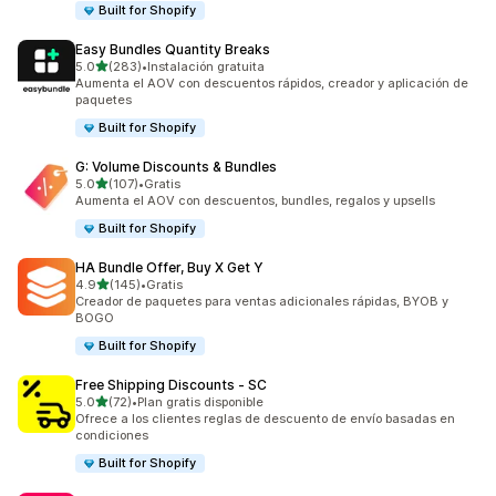
Built for Shopify
Easy Bundles Quantity Breaks
de 5 estrellas
5.0
(283)
•
Instalación gratuita
283 reseñas en total
Aumenta el AOV con descuentos rápidos, creador y aplicación de
paquetes
Built for Shopify
G: Volume Discounts & Bundles
de 5 estrellas
5.0
(107)
•
Gratis
107 reseñas en total
Aumenta el AOV con descuentos, bundles, regalos y upsells
Built for Shopify
HA Bundle Offer, Buy X Get Y
de 5 estrellas
4.9
(145)
•
Gratis
145 reseñas en total
Creador de paquetes para ventas adicionales rápidas, BYOB y
BOGO
Built for Shopify
Free Shipping Discounts ‑ SC
de 5 estrellas
5.0
(72)
•
Plan gratis disponible
72 reseñas en total
Ofrece a los clientes reglas de descuento de envío basadas en
condiciones
Built for Shopify