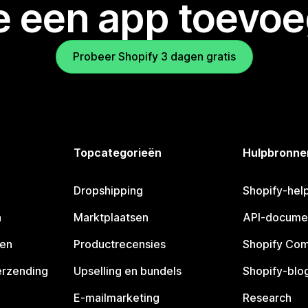
je een app toevo
Probeer Shopify 3 dagen gratis
Topcategorieën
Hulpbronne
Dropshipping
Shopify-hel
n
Marktplaatsen
API-docume
pen
Productrecensies
Shopify Co
erzending
Upselling en bundels
Shopify-blo
E-mailmarketing
Research