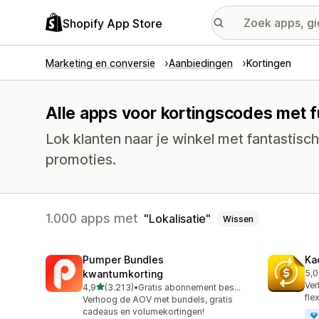
Shopify App Store
Marketing en conversie
Aanbiedingen
Kortingen
Alle apps voor kortingscodes met fu
Lok klanten naar je winkel met fantastis
promoties.
1.000 apps met
Lokalisatie
Wissen
Pumper Bundles
Ka
kwantumkorting
5,0
819
Ver
van 5 sterren
4,9
(3.213)
•
Gratis abonnement beschikbaar
3213 recensies in totaal
fle
Verhoog de AOV met bundels, gratis
cadeaus en volumekortingen!