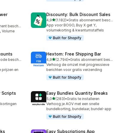
awer
Discounty: Bulk Discount Sales
van 5 sterren
4,9
(1.182)
•
Gratis abonnement beschikbaar
1182 recensies in totaal
App voor BOGO, Buy X get Y,
Gratis abonnement beschikbaar
volumekorting & kwantumstaffels
, Volume
Built for Shopify
counts
Hextom: Free Shipping Bar
van 5 sterren
Gratis proefperiode beschikbaar
4,9
(2.794)
•
Gratis abonnement beschikbaar
2794 recensies in totaal
Verhoog de omzet met progressieve
 prijzen en
berichten voor gratis verzending
Built for Shopify
 Scripts
Easy Bundles Quantity Breaks
van 5 sterren
5,0
(283)
•
Gratis te installeren
283 recensies in totaal
 kortingen
Verhoog je AOV met een snelle
bundelkorting, bundelaar, bundel-app
Built for Shopify
cks
Easy Subscriptions App