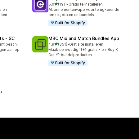
van 5 sterren
5,0
(191)
•
Gratis te installeren
191 recensies in totaal
a en
Abonnementen-app voor terugkerende
ssen
omzet, boxen en bundels
Built for Shopify
ts ‑ SC
MBC Mix and Match Bundles App
van 5 sterren
Gratis abonnement beschikbaar
4,9
(351)
•
Gratis te installeren
351 recensies in totaal
ngen aan op
Maak eenvoudig '1+1 gratis'- en 'Buy X
Get Y'-bundelproducten
Built for Shopify