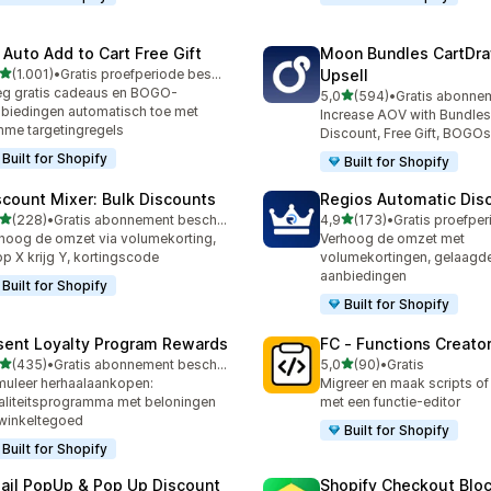
 Auto Add to Cart Free Gift
Moon Bundles CartDr
van 5 sterren
(1.001)
•
Gratis proefperiode beschikbaar
Upsell
1 recensies in totaal
g gratis cadeaus en BOGO-
van 5 sterren
5,0
(594)
•
594 recensies in totaal
biedingen automatisch toe met
Increase AOV with Bundles
mme targetingregels
Discount, Free Gift, BOGOs
Built for Shopify
Built for Shopify
scount Mixer: Bulk Discounts
Regios Automatic Dis
van 5 sterren
van 5 sterren
(228)
•
Gratis abonnement beschikbaar
4,9
(173)
•
 recensies in totaal
173 recensies in totaal
hoog de omzet via volumekorting,
Verhoog de omzet met
p X krijg Y, kortingscode
volumekortingen, gelaagde
aanbiedingen
Built for Shopify
Built for Shopify
sent Loyalty Program Rewards
FC ‑ Functions Creator
van 5 sterren
van 5 sterren
(435)
•
Gratis abonnement beschikbaar
5,0
(90)
•
Gratis
 recensies in totaal
90 recensies in totaal
muleer herhaalaankopen:
Migreer en maak scripts of
aliteitsprogramma met beloningen
met een functie-editor
winkeltegoed
Built for Shopify
Built for Shopify
ail PopUp & Pop Up Discount
Shopify Checkout Blo