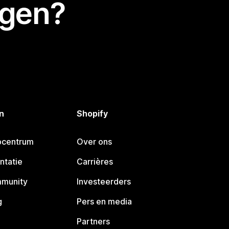
egen?
n
Shopify
pcentrum
Over ons
ntatie
Carrières
mmunity
Investeerders
g
Pers en media
Partners