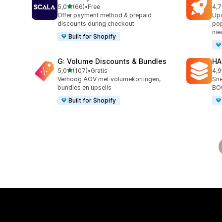
van 5 sterren
5,0
(66)
•
Free
4,7
66 recensies in totaal
181
Offer payment method & prepaid
Ups
discounts during checkout
pop
nie
Built for Shopify
G: Volume Discounts & Bundles
HA
van 5 sterren
5,0
(107)
•
Gratis
4,9
107 recensies in totaal
145
Verhoog AOV met volumekortingen,
Sne
bundles en upsells
BO
Built for Shopify