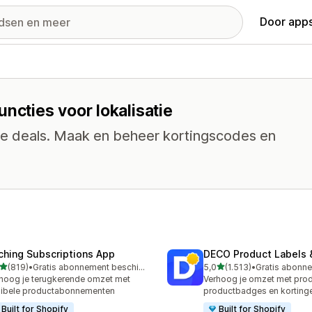
Door apps
ncties voor lokalisatie
che deals. Maak en beheer kortingscodes en
ching Subscriptions App
DECO Product Labels 
van 5 sterren
van 5 sterren
(819)
•
Gratis abonnement beschikbaar
5,0
(1.513)
•
 recensies in totaal
1513 recensies in totaal
hoog je terugkerende omzet met
Verhoog je omzet met prod
xibele productabonnementen
productbadges en korting
Built for Shopify
Built for Shopify