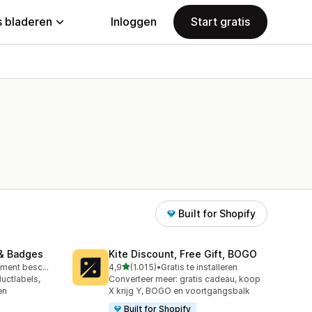
 bladeren
Inloggen
Start gratis
Built for Shopify
& Badges
Kite Discount, Free Gift, BOGO
van 5 sterren
Gratis abonnement beschikbaar
4,9
(1.015)
•
Gratis te installeren
1015 recensies in totaal
uctlabels,
Converteer meer: gratis cadeau, koop
en
X krijg Y, BOGO en voortgangsbalk
Built for Shopify