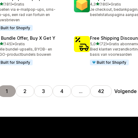
van 5 sterren
van 5 sterren
(181)
•
Gratis
4,3
(180)
•
Gratis
 recensies in totaal
180 recensies in totaal
ellen via e-mailpop-ups, sms-
Je checkout, bedankpagin
-ups, een rad van fortuin en
bestelstatuspagina aanpa
uwsbrieven
Built for Shopify
 Bundle Offer, Buy X Get Y
Free Shipping Discoun
van 5 sterren
van 5 sterren
(145)
•
Gratis
5,0
(72)
•
 recensies in totaal
72 recensies in totaal
lle bundel-upsells, BYOB- en
Bied klanten verzendkorti
GO-productbundels bouwen
basis van voorwaarden
Built for Shopify
Built for Shopify
Volgende
1
2
3
4
…
42