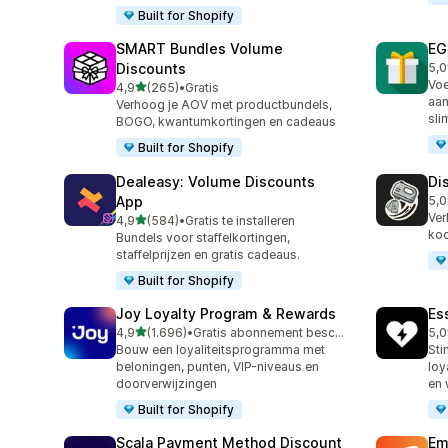
Built for Shopify
SMART Bundles Volume
EG
Discounts
5,0
100
Voe
van 5 sterren
4,9
(265)
•
Gratis
265 recensies in totaal
aan
Verhoog je AOV met productbundels,
sli
BOGO, kwantumkortingen en cadeaus
Built for Shopify
Dealeasy: Volume Discounts
Di
App
5,0
228
Ver
van 5 sterren
4,9
(584)
•
Gratis te installeren
584 recensies in totaal
koo
Bundels voor staffelkortingen,
staffelprijzen en gratis cadeaus.
Built for Shopify
Joy Loyalty Program & Rewards
Es
van 5 sterren
4,9
(1.696)
•
Gratis abonnement beschikbaar
5,0
1696 recensies in totaal
435
Bouw een loyaliteitsprogramma met
Sti
beloningen, punten, VIP-niveaus en
loy
doorverwijzingen
en 
Built for Shopify
Scala Payment Method Discount
Em