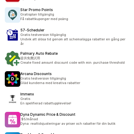
Star Promo Points
Gratisplan tillgänglig
Få rabattkuponger med poäng
57‑Scheduler
Gratis testversion tillgänglig
Undvik att slösa tid genom att schemalägga rabatter en gång per
år.
Palmary Auto Rebate
提供免費試用
Create fixed amount discount code with min. purchase threshold
Arcana Discounts
Gratis testversion tillgänglig
Gläd kunderna med kreativa rabatter
Immenx
Gratis
En spelifierad rabattupplevelse!
Dyna Dynamic Price & Discount
$5/månad
Dyna: realtidsjusteringar av priser och rabatter för din butik