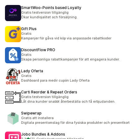
SmartWoo‑Points based Loyalty
Gratis testversion tillgänglig
Ökar kundlojalitet och försäljning.
Gift Plus
Gratis
Kampanjer för gåva vid köp via anpassade rabattkoder
DiscountFlow PRO
Gratis
Skapa personliga rabattkampanjer för att engagera kunder.
Lady Oferta
Gratis
Dashboard para medir cupón Lady Oferta
Carti Reorder & Repeat Orders
Gratis testversion tillgänglig
Låt dina kunder snabbt återbeställa och få erbjudanden.
Swipewrap
Gratis att installera
Digitala presentomslag för dina fysiska produkter och presentkort
Jobo Bundles & Addons
av 5 stjärnor