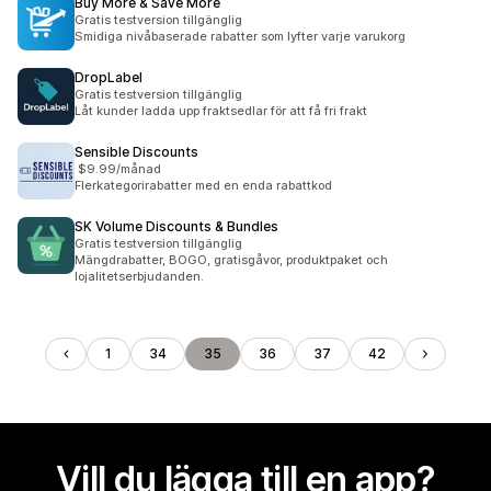
Buy More & Save More
Gratis testversion tillgänglig
Smidiga nivåbaserade rabatter som lyfter varje varukorg
DropLabel
Gratis testversion tillgänglig
Låt kunder ladda upp fraktsedlar för att få fri frakt
Sensible Discounts
$9.99/månad
Flerkategorirabatter med en enda rabattkod
SK Volume Discounts & Bundles
Gratis testversion tillgänglig
Mängdrabatter, BOGO, gratisgåvor, produktpaket och
lojalitetserbjudanden.
1
34
35
36
37
42
Vill du lägga till en app?