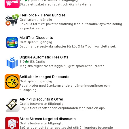
2,3
(2)
•
Gratis testversion tillgänglig
2 recensioner totalt
Skapa ett paket med rabatt och öka intäkterna
TierForge ‑ Tiered Bundles
Gratisplan tillgänglig
Enkel ”X för Y kr”-paketprissättning med automatisk synkronisering
av produktserier.
MultiTier Discounts
Gratisplan tillgänglig
Bygg händelsestyrda rabatter för köp X få Y och kompletta set.
Bigblue Automatic Free Gifts
av 5 stjärnor
3,9
(15)
•
Gratis
15 recensioner totalt
Magiska regler för att lägga till gratisprodukter i ordrar.
SelfLabs Managed Discounts
Gratisplan tillgänglig
Rabattkoder med återkommande användningsgränser och
tillämpning.
All‑in‑1 Discounts & Offer
Gratis testversion tillgänglig
Erbjud flera rabatter och erbjudanden med bara en app
StockStream targeted discounts
Gratis testversion tillgänglig
Spåra lager och fatta rabattbeslut utifrån kunders beteende