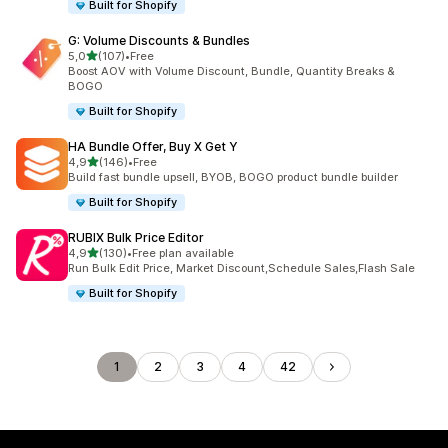
Built for Shopify
G: Volume Discounts & Bundles
/ 5 tähteä
5,0
(107)
•
Free
107 arvostelua yhteensä
Boost AOV with Volume Discount, Bundle, Quantity Breaks &
BOGO
Built for Shopify
HA Bundle Offer, Buy X Get Y
/ 5 tähteä
4,9
(146)
•
Free
146 arvostelua yhteensä
Build fast bundle upsell, BYOB, BOGO product bundle builder
Built for Shopify
RUBIX Bulk Price Editor
/ 5 tähteä
4,9
(130)
•
Free plan available
130 arvostelua yhteensä
Run Bulk Edit Price, Market Discount,Schedule Sales,Flash Sale
Built for Shopify
1
2
3
4
42