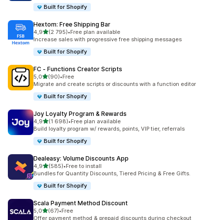
Built for Shopify
Hextom: Free Shipping Bar
/ 5 tähteä
4,9
(2 795)
•
Free plan available
2795 arvostelua yhteensä
Increase sales with progressive free shipping messages
Built for Shopify
FC ‑ Functions Creator Scripts
/ 5 tähteä
5,0
(90)
•
Free
90 arvostelua yhteensä
Migrate and create scripts or discounts with a function editor
Built for Shopify
Joy Loyalty Program & Rewards
/ 5 tähteä
4,9
(1 698)
•
Free plan available
1698 arvostelua yhteensä
Build loyalty program w/ rewards, points, VIP tier, referrals
Built for Shopify
Dealeasy: Volume Discounts App
/ 5 tähteä
4,9
(585)
•
Free to install
585 arvostelua yhteensä
Bundles for Quantity Discounts, Tiered Pricing & Free Gifts.
Built for Shopify
Scala Payment Method Discount
/ 5 tähteä
5,0
(67)
•
Free
67 arvostelua yhteensä
Offer payment method & prepaid discounts during checkout