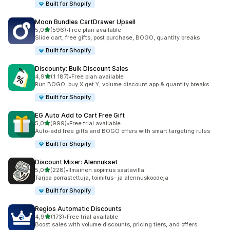
Built for Shopify
Moon Bundles CartDrawer Upsell
/ 5 tähteä
5,0
(596)
•
Free plan available
596 arvostelua yhteensä
Slide cart, free gifts, post purchase, BOGO, quantity breaks
Built for Shopify
Discounty: Bulk Discount Sales
/ 5 tähteä
4,9
(1 187)
•
Free plan available
1187 arvostelua yhteensä
Run BOGO, buy X get Y, volume discount app & quantity breaks
Built for Shopify
EG Auto Add to Cart Free Gift
/ 5 tähteä
5,0
(999)
•
Free trial available
999 arvostelua yhteensä
Auto-add free gifts and BOGO offers with smart targeting rules
Built for Shopify
Discount Mixer: Alennukset
/ 5 tähteä
5,0
(228)
•
Ilmainen sopimus saatavilla
228 arvostelua yhteensä
Tarjoa porrastettuja, toimitus- ja alennuskoodeja
Built for Shopify
Regios Automatic Discounts
/ 5 tähteä
4,9
(173)
•
Free trial available
173 arvostelua yhteensä
Boost sales with volume discounts, pricing tiers, and offers