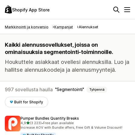
Shopify App Store
Markkinointi ja konversio
Kampanjat
Alennukset
Kaikki alennussovellukset, joissa on
ominaisuuksia segmentointi-toiminnoille.
Houkuttele asiakkaat ovellesi alennuksilla. Luo ja
hallitse alennuskoodeja ja alennusmyyntejä.
997 sovellusta haulla
Segmentointi
Tyhjennä
Built for Shopify
Pumper Bundles Quantity Breaks
/ 5 tähteä
4,9
(3 223)
•
Free plan available
3223 arvostelua yhteensä
Increase AOV with Bundle offers, Free Gift & Volume Discount!