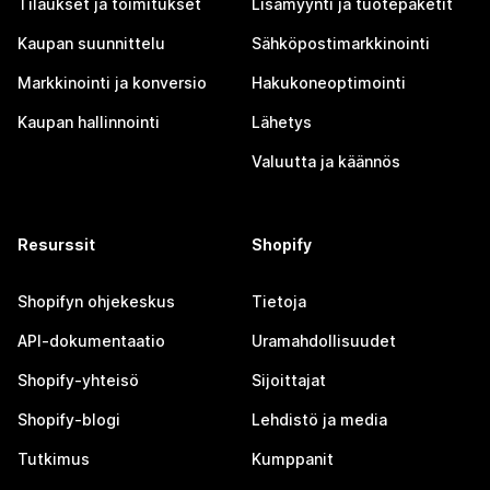
Tilaukset ja toimitukset
Lisämyynti ja tuotepaketit
Kaupan suunnittelu
Sähköpostimarkkinointi
Markkinointi ja konversio
Hakukoneoptimointi
Kaupan hallinnointi
Lähetys
Valuutta ja käännös
Resurssit
Shopify
Shopifyn ohjekeskus
Tietoja
API-dokumentaatio
Uramahdollisuudet
Shopify-yhteisö
Sijoittajat
Shopify-blogi
Lehdistö ja media
Tutkimus
Kumppanit