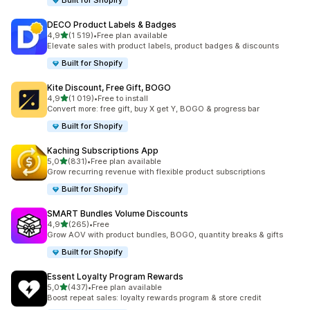
Built for Shopify
DECO Product Labels & Badges
/ 5 tähteä
4,9
(1 519)
•
Free plan available
1519 arvostelua yhteensä
Elevate sales with product labels, product badges & discounts
Built for Shopify
Kite Discount, Free Gift, BOGO
/ 5 tähteä
4,9
(1 019)
•
Free to install
1019 arvostelua yhteensä
Convert more: free gift, buy X get Y, BOGO & progress bar
Built for Shopify
Kaching Subscriptions App
/ 5 tähteä
5,0
(831)
•
Free plan available
831 arvostelua yhteensä
Grow recurring revenue with flexible product subscriptions
Built for Shopify
SMART Bundles Volume Discounts
/ 5 tähteä
4,9
(265)
•
Free
265 arvostelua yhteensä
Grow AOV with product bundles, BOGO, quantity breaks & gifts
Built for Shopify
Essent Loyalty Program Rewards
/ 5 tähteä
5,0
(437)
•
Free plan available
437 arvostelua yhteensä
Boost repeat sales: loyalty rewards program & store credit