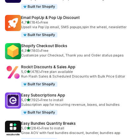
Built for Shopify
Email PopUp & Pop Up Discount
/ 5 tähteä
4,7
(184)
•
Free
184 arvostelua yhteensä
Upsell via Pop Up email, SMS popups,spin the wheel, newsletter
Built for Shopify
Shopify Checkout Blocks
/ 5 tähteä
4,3
(180)
•
Free
180 arvostelua yhteensä
Customize your Checkout, Thank you and Order status pages
Rockit Discounts & Sales App
/ 5 tähteä
5,0
(478)
•
Free plan available
478 arvostelua yhteensä
Run Flash Sales & Scheduled Discounts with Bulk Price Editor
Built for Shopify
Easy Subscriptions App
/ 5 tähteä
5,0
(192)
•
Free to install
192 arvostelua yhteensä
Subscription app for recurring revenue, boxes, and bundles
Built for Shopify
Easy Bundles Quantity Breaks
/ 5 tähteä
5,0
(284)
•
Free to install
284 arvostelua yhteensä
Grow AOV with fast bundles discount, bundler, bundles app