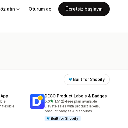
öz atın
Oturum aç
Ücretsiz başlayın
Built for Shopify
 App
DECO Product Labels & Badges
5 yıldız üzerinden
able
5,0
(1.512)
•
Free plan available
toplam 1512 değerlendirme
 flexible
Elevate sales with product labels,
product badges & discounts
Built for Shopify