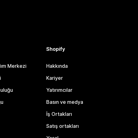
Shopify
dım Merkezi
Hakkında
i
Kariyer
luluğu
Yatırımcılar
gu
Basın ve medya
İş Ortakları
Satış ortakları