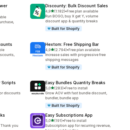
awer
Discounty: Bulk Discount Sales
5 yıldız üzerinden
4,9
(1.182)
•
Free plan available
toplam 1182 değerlendirme
Run BOGO, buy X get Y, volume
able
discount app & quantity breaks
purchase,
Built for Shopify
counts
Hextom: Free Shipping Bar
5 yıldız üzerinden
ble
4,9
(2.794)
•
Free plan available
toplam 2794 değerlendirme
iscounts,
Increase sales with progressive free
shipping messages
Built for Shopify
 Scripts
Easy Bundles Quantity Breaks
5 yıldız üzerinden
5,0
(283)
•
Free to install
toplam 283 değerlendirme
 or discounts
Grow AOV with fast bundle discount,
bundler, bundle app
Built for Shopify
cks
Easy Subscriptions App
5 yıldız üzerinden
5,0
(191)
•
Free to install
toplam 191 değerlendirme
 Thank you
Subscription app for recurring revenue,