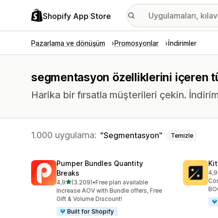
Shopify App Store
Pazarlama ve dönüşüm
Promosyonlar
İndirimler
segmentasyon özelliklerini içeren t
Harika bir fırsatla müşterileri çekin. İndir
1.000 uygulama:
Segmentasyon
Temizle
Pumper Bundles Quantity
Ki
Breaks
4,9
top
Con
5 yıldız üzerinden
4,9
(3.209)
•
Free plan available
toplam 3209 değerlendirme
BOG
Increase AOV with Bundle offers, Free
Gift & Volume Discount!
Built for Shopify