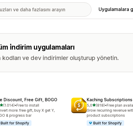
Uygulamalara g
üm i̇ndirim uygulamaları
im kodları ve dev indirimler oluşturup yönetin.
te Discount, Free Gift, BOGO
Kaching Subscriptions
5 yıldız üzerinden
5 yıldız üzerinden
(1.014)
•
Free to install
5,0
(818)
•
Free plan avail
lam 1014 değerlendirme
toplam 818 değerlendirme
vert more: free gift, buy X get Y,
Grow recurring revenue with
O & progress bar
product subscriptions
Built for Shopify
Built for Shopify