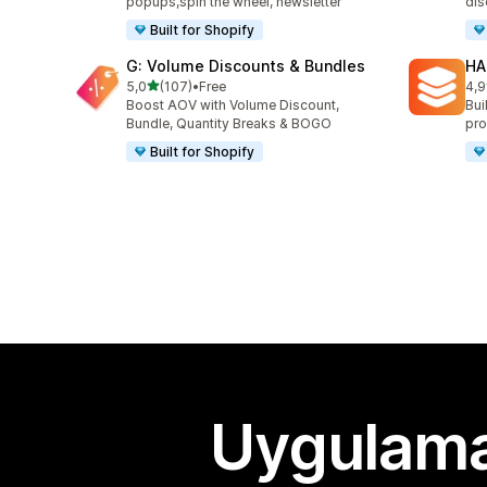
popups,spin the wheel, newsletter
dis
Built for Shopify
G: Volume Discounts & Bundles
HA
5 yıldız üzerinden
5,0
(107)
•
Free
4,9
toplam 107 değerlendirme
top
Boost AOV with Volume Discount,
Bui
Bundle, Quantity Breaks & BOGO
pro
Built for Shopify
Uygulama