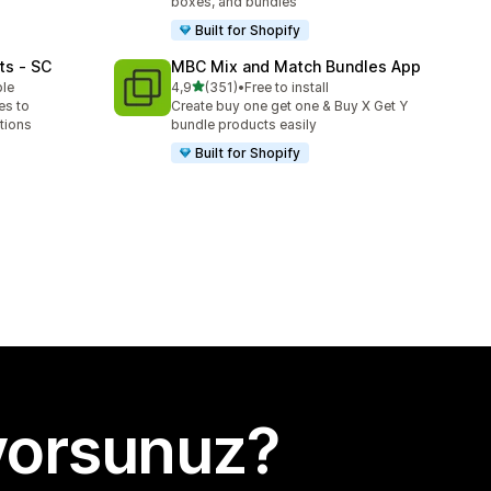
boxes, and bundles
Built for Shopify
ts ‑ SC
MBC Mix and Match Bundles App
5 yıldız üzerinden
ble
4,9
(351)
•
Free to install
toplam 351 değerlendirme
es to
Create buy one get one & Buy X Get Y
tions
bundle products easily
Built for Shopify
yorsunuz?