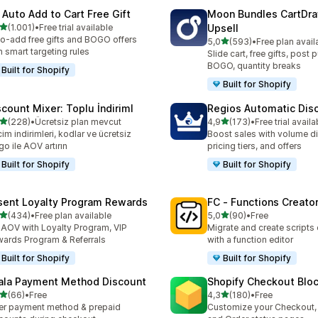
 Auto Add to Cart Free Gift
Moon Bundles CartDr
5 yıldız üzerinden
(1.001)
•
Free trial available
Upsell
lam 1001 değerlendirme
o-add free gifts and BOGO offers
5 yıldız üzerinden
5,0
(593)
•
Free plan avail
toplam 593 değerlendirme
h smart targeting rules
Slide cart, free gifts, post 
BOGO, quantity breaks
Built for Shopify
Built for Shopify
scount Mixer: Toplu İndiriml
Regios Automatic Dis
5 yıldız üzerinden
5 yıldız üzerinden
(228)
•
Ücretsiz plan mevcut
4,9
(173)
•
Free trial availa
lam 228 değerlendirme
toplam 173 değerlendirme
im indirimleri, kodlar ve ücretsiz
Boost sales with volume d
go ile AOV artırın
pricing tiers, and offers
Built for Shopify
Built for Shopify
sent Loyalty Program Rewards
FC ‑ Functions Creator
5 yıldız üzerinden
5 yıldız üzerinden
(434)
•
Free plan available
5,0
(90)
•
Free
lam 434 değerlendirme
toplam 90 değerlendirme
t AOV with Loyalty Program, VIP
Migrate and create scripts
ards Program & Referrals
with a function editor
Built for Shopify
Built for Shopify
ala Payment Method Discount
Shopify Checkout Blo
5 yıldız üzerinden
5 yıldız üzerinden
(66)
•
Free
4,3
(180)
•
Free
lam 66 değerlendirme
toplam 180 değerlendirme
er payment method & prepaid
Customize your Checkout,