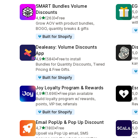
SMART Bundles Volume
EG
Discounts
5,0
top
Aut
5 yıldız üzerinden
4,9
(263)
•
Free
toplam 263 değerlendirme
wit
Grow AOV with product bundles,
BOGO, quantity breaks & gifts
Built for Shopify
Dealeasy: Volume Discounts
Di
App
5,0
top
Hac
5 yıldız üzerinden
4,9
(584)
•
Free to install
toplam 584 değerlendirme
kar
Bundles for Quantity Discounts, Tiered
Pricing & Free Gifts.
Built for Shopify
Joy Loyalty Program & Rewards
Es
5 yıldız üzerinden
4,9
(1.696)
•
Free plan available
5,0
toplam 1696 değerlendirme
top
Build loyalty program w/ rewards,
Lif
points, VIP tier, referrals
Rew
Built for Shopify
Email PopUp & Pop Up Discount
Sc
5 yıldız üzerinden
4,7
(180)
•
Free
5,0
toplam 180 değerlendirme
top
Upsell via Pop Up email, SMS
Off