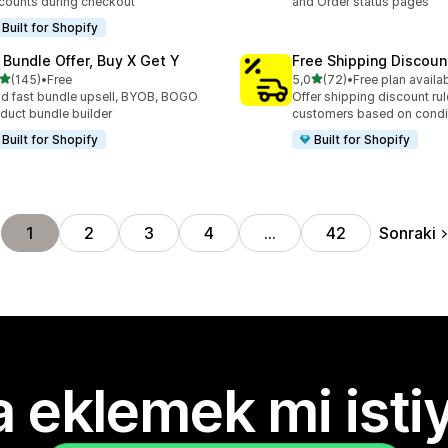
counts during checkout
and Order status pages
Built for Shopify
 Bundle Offer, Buy X Get Y
Free Shipping Discoun
5 yıldız üzerinden
5 yıldız üzerinden
(145)
•
Free
5,0
(72)
•
Free plan availa
lam 145 değerlendirme
toplam 72 değerlendirme
ld fast bundle upsell, BYOB, BOGO
Offer shipping discount rul
duct bundle builder
customers based on condi
Built for Shopify
Built for Shopify
Sonraki
1
2
3
4
…
42
 eklemek mi isti