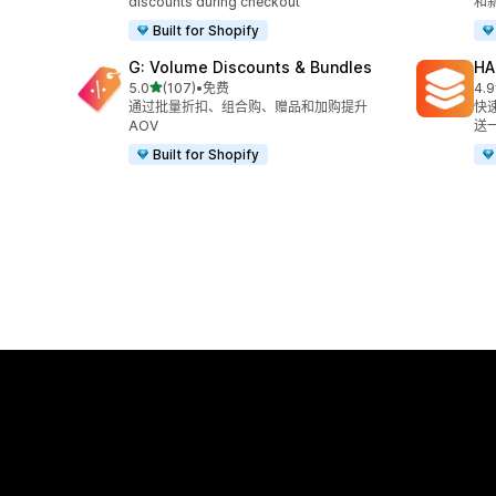
discounts during checkout
和
Built for Shopify
G: Volume Discounts & Bundles
HA
星（满分 5 星）
5.0
(107)
•
免费
4.9
总共 107 条评论
总共
通过批量折扣、组合购、赠品和加购提升
快
AOV
送
Built for Shopify