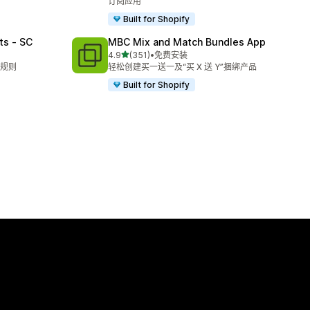
订阅应用
Built for Shopify
ts ‑ SC
MBC Mix and Match Bundles App
星（满分 5 星）
4.9
(351)
•
免费安装
总共 351 条评论
规则
轻松创建买一送一及“买 X 送 Y”捆绑产品
Built for Shopify