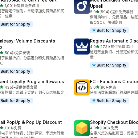
星（满分 5 星）
(1,001)
•
提供免费试用
Upsell
 1001 条评论
过智能定位规则，自动添加免费赠品和买
星（满分 5 星）
5.0
(594)
•
提供免费套餐
总共 594 条评论
送一优惠
侧滑购物车、免费赠品、结账
(BOGO)、阶梯定价
Built for Shopify
Built for Shopify
aleasy: Volume Discounts
Regios Automatic Dis
星（满分 5 星）
p
4.9
(173)
•
提供免费试用
总共 173 条评论
通过数量折扣、分层定价和优
星（满分 5 星）
(584)
•
免费安装
 584 条评论
量
用于数量折扣、分层定价和免费赠品的捆
包。
Built for Shopify
Built for Shopify
sent Loyalty Program Rewards
FC ‑ Functions Creator
星（满分 5 星）
星（满分 5 星）
(435)
•
提供免费套餐
5.0
(90)
•
免费
 435 条评论
总共 90 条评论
高复购量：忠诚度奖励计划和商店抵扣金
使用函数编辑器迁移和创建脚
Built for Shopify
Built for Shopify
ail PopUp & Pop Up Discount
Shopify Checkout Blo
星（满分 5 星）
星（满分 5 星）
(181)
•
免费
4.3
(180)
•
免费
 181 条评论
总共 180 条评论
过电子邮件弹窗、短信弹窗、幸运大转盘
自定义您的结账页面、感谢页