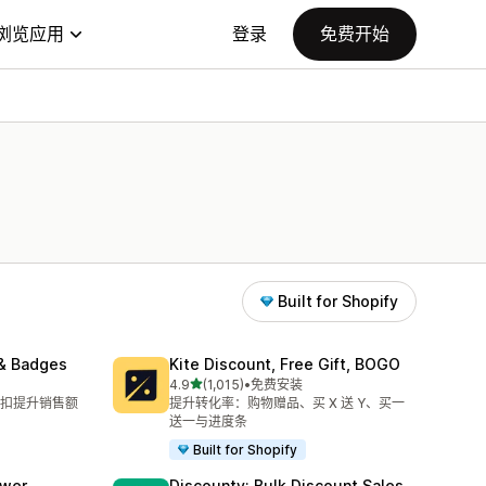
浏览应用
登录
免费开始
Built for Shopify
& Badges
Kite Discount, Free Gift, BOGO
星（满分 5 星）
4.9
(1,015)
•
免费安装
总共 1015 条评论
扣提升销售额
提升转化率：购物赠品、买 X 送 Y、买一
送一与进度条
Built for Shopify
awer
Discounty: Bulk Discount Sales