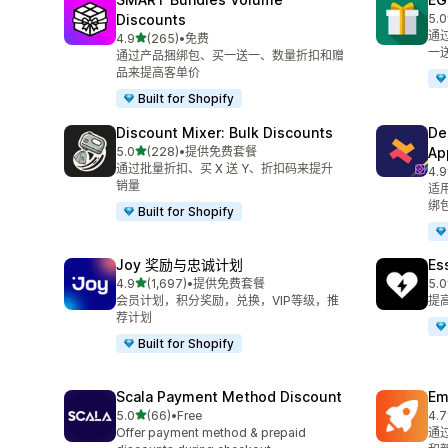
Discounts
5.0
总共
通
星（满分 5 星）
4.9
(265)
•
免费
总共 265 条评论
一
通过产品捆绑包、买一送一、数量折扣和赠
品来提高客单价
Built for Shopify
Discount Mixer: Bulk Discounts
De
星（满分 5 星）
5.0
(228)
•
提供免费套餐
Ap
总共 228 条评论
通过批量折扣、买 X 送 Y、折扣码来提升
4.9
总共
销量
适
绑
Built for Shopify
Joy 奖励与忠诚计划
Es
星（满分 5 星）
4.9
(1,697)
•
提供免费套餐
5.0
总共 1697 条评论
总共
会员计划，积分奖励，兑换，VIP等级，推
提
荐计划
Built for Shopify
Scala Payment Method Discount
Em
星（满分 5 星）
5.0
(66)
•
Free
4.7
总共 66 条评论
总共
Offer payment method & prepaid
通