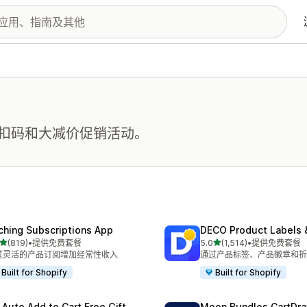
扣码和大减价促销活动。
ching Subscriptions App
DECO Product Labels 
星（满分 5 星）
星（满分 5 星）
(819)
•
提供免费套餐
5.0
(1,514)
•
提供免费套餐
 819 条评论
总共 1514 条评论
过灵活的产品订阅增加经常性收入
通过产品标签、产品徽章和折
Built for Shopify
Built for Shopify
 Auto Add to Cart Free Gift
Moon Bundles CartDr