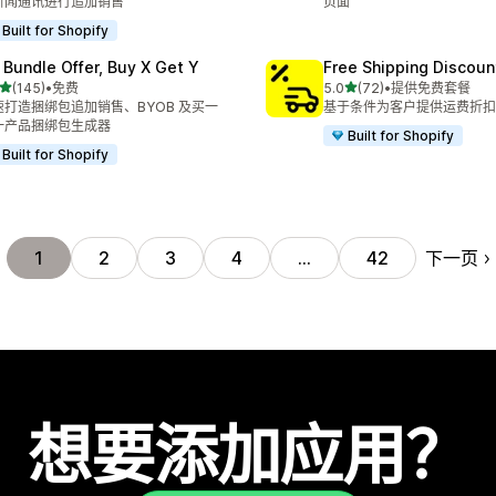
新闻通讯进行追加销售
页面
Built for Shopify
 Bundle Offer, Buy X Get Y
Free Shipping Discoun
星（满分 5 星）
星（满分 5 星）
(145)
•
免费
5.0
(72)
•
提供免费套餐
 145 条评论
总共 72 条评论
速打造捆绑包追加销售、BYOB 及买一
基于条件为客户提供运费折扣
一产品捆绑包生成器
Built for Shopify
Built for Shopify
下一页
1
2
3
4
…
42
想要添加应用？