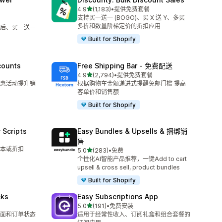
星（满分 5 星）
4.9
(1,183)
•
提供免费套餐
总共 1183 条评论
支持买一送一 (BOGO)、买 X 送 Y、多买
多折和数量阶梯定价的折扣应用
后、买一送一
Built for Shopify
counts
Free Shipping Bar ‑ 免费配送
星（满分 5 星）
4.9
(2,794)
•
提供免费套餐
总共 2794 条评论
惠活动提升销
根据购物车金额递进式提醒免邮门槛 提高
客单价和销售额
Built for Shopify
 Scripts
Easy Bundles & Upsells & 捆绑销
售
本或折扣
星（满分 5 星）
5.0
(283)
•
免费
总共 283 条评论
个性化AI智能产品推荐，一键Add to cart
upsell & cross sell, product bundles
Built for Shopify
cks
Easy Subscriptions App
星（满分 5 星）
5.0
(191)
•
免费安装
总共 191 条评论
面和订单状态
适用于经常性收入、订阅礼盒和组合套餐的