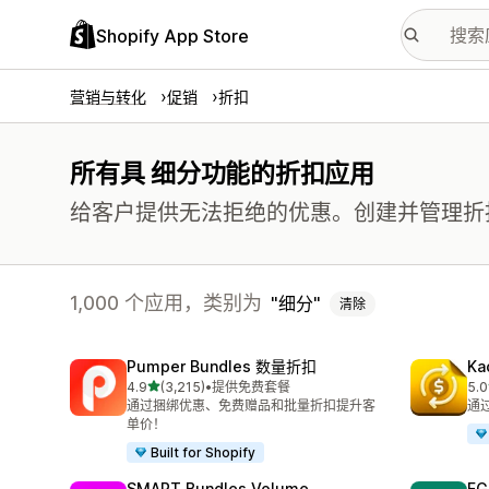
Shopify App Store
营销与转化
促销
折扣
所有具 细分功能的折扣应用
给客户提供无法拒绝的优惠。创建并管理折
1,000 个应用，类别为
细分
清除
Pumper Bundles 数量折扣
Ka
星（满分 5 星）
4.9
(3,215)
•
提供免费套餐
5.0
总共 3215 条评论
总共
通过捆绑优惠、免费赠品和批量折扣提升客
通
单价！
Built for Shopify
SMART Bundles Volume
EG