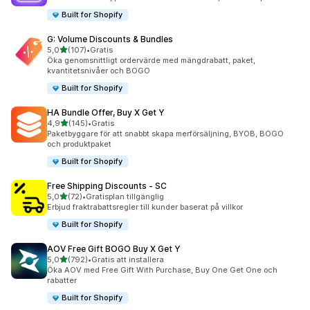
Built for Shopify
G: Volume Discounts & Bundles
av 5 stjärnor
5,0
(107)
•
Gratis
107 recensioner totalt
Öka genomsnittligt ordervärde med mängdrabatt, paket,
kvantitetsnivåer och BOGO
Built for Shopify
HA Bundle Offer, Buy X Get Y
av 5 stjärnor
4,9
(145)
•
Gratis
145 recensioner totalt
Paketbyggare för att snabbt skapa merförsäljning, BYOB, BOGO
och produktpaket
Built for Shopify
Free Shipping Discounts ‑ SC
av 5 stjärnor
5,0
(72)
•
Gratisplan tillgänglig
72 recensioner totalt
Erbjud fraktrabattsregler till kunder baserat på villkor
Built for Shopify
AOV Free Gift BOGO Buy X Get Y
av 5 stjärnor
5,0
(792)
•
Gratis att installera
792 recensioner totalt
Öka AOV med Free Gift With Purchase, Buy One Get One och
rabatter
Built for Shopify