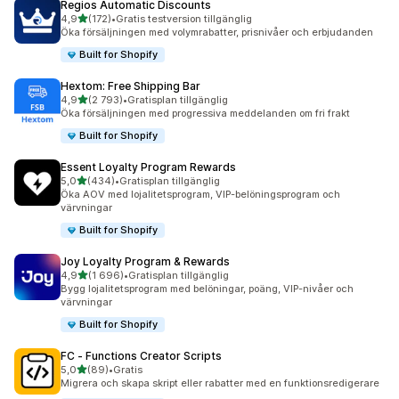
Regios Automatic Discounts
av 5 stjärnor
4,9
(172)
•
Gratis testversion tillgänglig
172 recensioner totalt
Öka försäljningen med volymrabatter, prisnivåer och erbjudanden
Built for Shopify
Hextom: Free Shipping Bar
av 5 stjärnor
4,9
(2 793)
•
Gratisplan tillgänglig
2793 recensioner totalt
Öka försäljningen med progressiva meddelanden om fri frakt
Built for Shopify
Essent Loyalty Program Rewards
av 5 stjärnor
5,0
(434)
•
Gratisplan tillgänglig
434 recensioner totalt
Öka AOV med lojalitetsprogram, VIP-belöningsprogram och
värvningar
Built for Shopify
Joy Loyalty Program & Rewards
av 5 stjärnor
4,9
(1 696)
•
Gratisplan tillgänglig
1696 recensioner totalt
Bygg lojalitetsprogram med belöningar, poäng, VIP-nivåer och
värvningar
Built for Shopify
FC ‑ Functions Creator Scripts
av 5 stjärnor
5,0
(89)
•
Gratis
89 recensioner totalt
Migrera och skapa skript eller rabatter med en funktionsredigerare