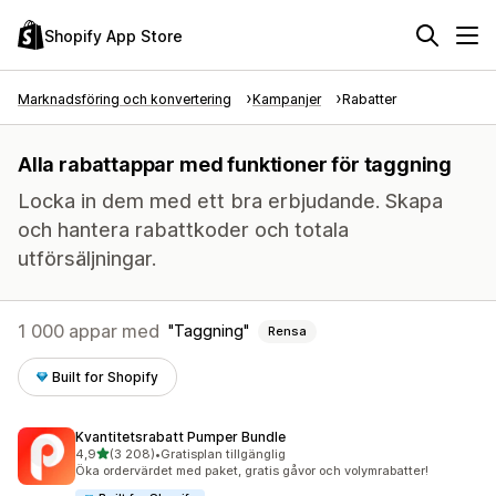
Shopify App Store
Marknadsföring och konvertering
Kampanjer
Rabatter
Alla rabattappar med funktioner för taggning
Locka in dem med ett bra erbjudande. Skapa
och hantera rabattkoder och totala
utförsäljningar.
1 000 appar med
Taggning
Rensa
Built for Shopify
Kvantitetsrabatt Pumper Bundle
av 5 stjärnor
4,9
(3 208)
•
Gratisplan tillgänglig
3208 recensioner totalt
Öka ordervärdet med paket, gratis gåvor och volymrabatter!