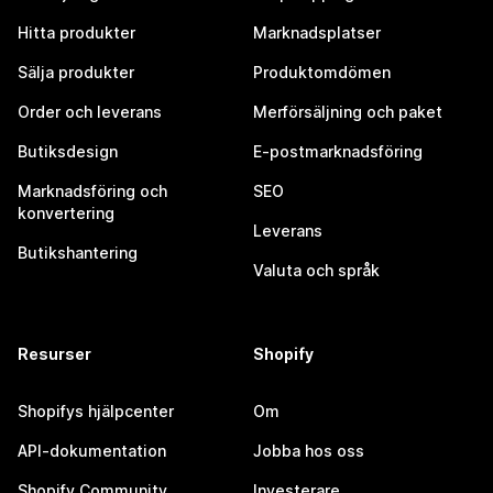
Hitta produkter
Marknadsplatser
Sälja produkter
Produktomdömen
Order och leverans
Merförsäljning och paket
Butiksdesign
E-postmarknadsföring
Marknadsföring och
SEO
konvertering
Leverans
Butikshantering
Valuta och språk
Resurser
Shopify
Shopifys hjälpcenter
Om
API-dokumentation
Jobba hos oss
Shopify Community
Investerare