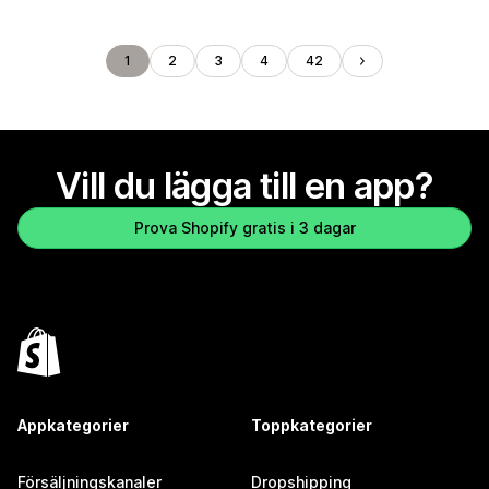
1
2
3
4
42
Vill du lägga till en app?
Prova Shopify gratis i 3 dagar
Appkategorier
Toppkategorier
Försäljningskanaler
Dropshipping