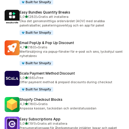
Built for Shopify
Easy Bundles Quantity Breaks
av 5 stjärnor
5,0
(283)
•
Gratis att installera
283 recensioner totalt
Öka det genomsnittliga ordervärdet (AOV) med snabba
paketrabatter, paketeringsverktyg och en app för paket
Built for Shopify
Email PopUp & Pop Up Discount
av 5 stjärnor
4,7
(180)
•
Gratis
180 recensioner totalt
Merförsäljning via popup-fönster för e-post och sms, lyckohjul samt
nyhetsbrev
Built for Shopify
Scala Payment Method Discount
av 5 stjärnor
5,0
(66)
•
Free
66 recensioner totalt
Offer payment method & prepaid discounts during checkout
Built for Shopify
Shopify Checkout Blocks
av 5 stjärnor
4,3
(180)
•
Gratis
180 recensioner totalt
Anpassa kassan, tacksidan och orderstatussidan
Easy Subscriptions App
av 5 stjärnor
5,0
(191)
•
Gratis att installera
191 recensioner totalt
Prenumerationsapp för återkommande intäkter, boxar och paket