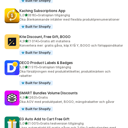
Built for Shopify
Kaching Subscriptions App
av 5 stjärnor
5,0
(818)
•
Gratisplan tillgänglig
818 recensioner totalt
Öka återkommande intäkter med flexibla produktprenumerationer
Built for Shopify
Kite Discount, Free Gift, BOGO
av 5 stjärnor
4,9
(1 014)
•
Gratis att installera
1014 recensioner totalt
Konvertera mer: gratis gåva, köp X få Y, BOGO och förloppsindikator
Built for Shopify
DECO Product Labels & Badges
av 5 stjärnor
5,0
(1 511)
•
Gratisplan tillgänglig
1511 recensioner totalt
Öka försäljningen med produktetiketter, produktmärken och
rabatter
Built for Shopify
SMART Bundles Volume Discounts
av 5 stjärnor
4,9
(263)
•
Gratis
263 recensioner totalt
Öka AOV med produktpaket, BOGO, mängdrabatter och gåvor
Built for Shopify
EG Auto Add to Cart Free Gift
av 5 stjärnor
5,0
(1 001)
•
Gratis testversion tillgänglig
1001 recensioner totalt
Lägg automatiskt till gratis gåvor och 2-för-1-erbjudanden med