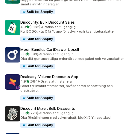
smarta inriktningsregler
Built for Shopify
Discounty: Bulk Discount Sales
av 5 stjärnor
4,9
(1 182)
•
Gratisplan tillgänglig
1182 recensioner totalt
Kör BOGO, köp X få Y, app för volym- och kvantitetsrabatter
Built for Shopify
Moon Bundles CartDrawer Upsell
av 5 stjärnor
5,0
(593)
•
Gratisplan tillgänglig
593 recensioner totalt
Öka ditt genomsnittliga ordervärde med paket och volymrabatter
Built for Shopify
Dealeasy: Volume Discounts App
av 5 stjärnor
4,9
(584)
•
Gratis att installera
584 recensioner totalt
Paket för kvantitetsrabatter, nivåbaserad prissättning och
gratisgåvor.
Built for Shopify
Discount Mixer: Bulk Discounts
av 5 stjärnor
5,0
(228)
•
Gratisplan tillgänglig
228 recensioner totalt
Öka försäljningen med volymrabatt, köp X få Y, rabattkod
Built for Shopify