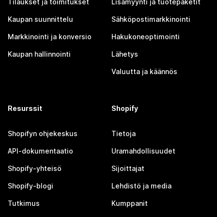
Tilaukset ja toimitukset
Lisämyynti ja tuotepaketit
Kaupan suunnittelu
Sähköpostimarkkinointi
Markkinointi ja konversio
Hakukoneoptimointi
Kaupan hallinnointi
Lähetys
Valuutta ja käännös
Resurssit
Shopify
Shopifyn ohjekeskus
Tietoja
API-dokumentaatio
Uramahdollisuudet
Shopify-yhteisö
Sijoittajat
Shopify-blogi
Lehdistö ja media
Tutkimus
Kumppanit