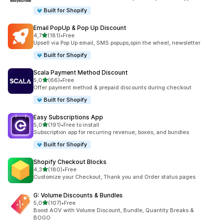
Built for Shopify
Email PopUp & Pop Up Discount
/ 5 tähteä
4,7
(181)
•
Free
181 arvostelua yhteensä
Upsell via Pop Up email, SMS popups,spin the wheel, newsletter
Built for Shopify
Scala Payment Method Discount
/ 5 tähteä
5,0
(66)
•
Free
66 arvostelua yhteensä
Offer payment method & prepaid discounts during checkout
Built for Shopify
Easy Subscriptions App
/ 5 tähteä
5,0
(191)
•
Free to install
191 arvostelua yhteensä
Subscription app for recurring revenue, boxes, and bundles
Built for Shopify
Shopify Checkout Blocks
/ 5 tähteä
4,3
(180)
•
Free
180 arvostelua yhteensä
Customize your Checkout, Thank you and Order status pages
G: Volume Discounts & Bundles
/ 5 tähteä
5,0
(107)
•
Free
107 arvostelua yhteensä
Boost AOV with Volume Discount, Bundle, Quantity Breaks &
BOGO