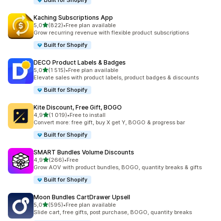
Built for Shopify
Kaching Subscriptions App
/ 5 tähteä
5,0
(822)
•
Free plan available
822 arvostelua yhteensä
Grow recurring revenue with flexible product subscriptions
Built for Shopify
DECO Product Labels & Badges
/ 5 tähteä
5,0
(1 515)
•
Free plan available
1515 arvostelua yhteensä
Elevate sales with product labels, product badges & discounts
Built for Shopify
Kite Discount, Free Gift, BOGO
/ 5 tähteä
4,9
(1 019)
•
Free to install
1019 arvostelua yhteensä
Convert more: free gift, buy X get Y, BOGO & progress bar
Built for Shopify
SMART Bundles Volume Discounts
/ 5 tähteä
4,9
(266)
•
Free
266 arvostelua yhteensä
Grow AOV with product bundles, BOGO, quantity breaks & gifts
Built for Shopify
Moon Bundles CartDrawer Upsell
/ 5 tähteä
5,0
(595)
•
Free plan available
595 arvostelua yhteensä
Slide cart, free gifts, post purchase, BOGO, quantity breaks