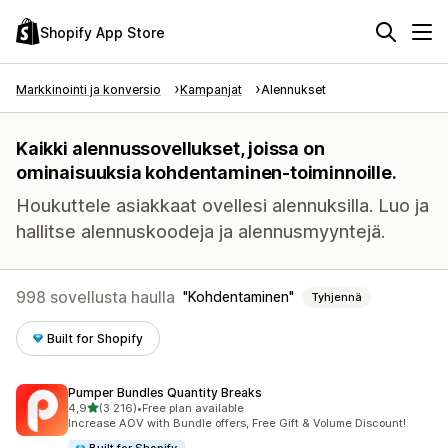
Shopify App Store
Markkinointi ja konversio
Kampanjat
Alennukset
Kaikki alennussovellukset, joissa on
ominaisuuksia kohdentaminen-toiminnoille.
Houkuttele asiakkaat ovellesi alennuksilla. Luo ja
hallitse alennuskoodeja ja alennusmyyntejä.
998 sovellusta haulla
Kohdentaminen
Tyhjennä
Built for Shopify
Pumper Bundles Quantity Breaks
/ 5 tähteä
4,9
(3 216)
•
Free plan available
3216 arvostelua yhteensä
Increase AOV with Bundle offers, Free Gift & Volume Discount!