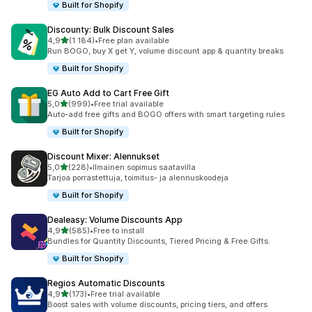
Built for Shopify
Discounty: Bulk Discount Sales
/ 5 tähteä
4,9
(1 184)
•
Free plan available
1184 arvostelua yhteensä
Run BOGO, buy X get Y, volume discount app & quantity breaks
Built for Shopify
EG Auto Add to Cart Free Gift
/ 5 tähteä
5,0
(999)
•
Free trial available
999 arvostelua yhteensä
Auto-add free gifts and BOGO offers with smart targeting rules
Built for Shopify
Discount Mixer: Alennukset
/ 5 tähteä
5,0
(228)
•
Ilmainen sopimus saatavilla
228 arvostelua yhteensä
Tarjoa porrastettuja, toimitus- ja alennuskoodeja
Built for Shopify
Dealeasy: Volume Discounts App
/ 5 tähteä
4,9
(585)
•
Free to install
585 arvostelua yhteensä
Bundles for Quantity Discounts, Tiered Pricing & Free Gifts.
Built for Shopify
Regios Automatic Discounts
/ 5 tähteä
4,9
(173)
•
Free trial available
173 arvostelua yhteensä
Boost sales with volume discounts, pricing tiers, and offers