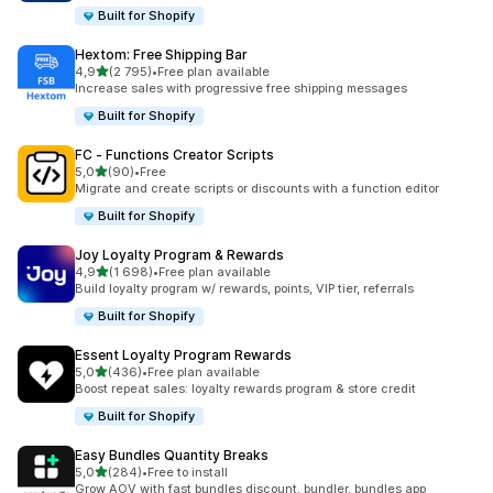
Built for Shopify
Hextom: Free Shipping Bar
/ 5 tähteä
4,9
(2 795)
•
Free plan available
2795 arvostelua yhteensä
Increase sales with progressive free shipping messages
Built for Shopify
FC ‑ Functions Creator Scripts
/ 5 tähteä
5,0
(90)
•
Free
90 arvostelua yhteensä
Migrate and create scripts or discounts with a function editor
Built for Shopify
Joy Loyalty Program & Rewards
/ 5 tähteä
4,9
(1 698)
•
Free plan available
1698 arvostelua yhteensä
Build loyalty program w/ rewards, points, VIP tier, referrals
Built for Shopify
Essent Loyalty Program Rewards
/ 5 tähteä
5,0
(436)
•
Free plan available
436 arvostelua yhteensä
Boost repeat sales: loyalty rewards program & store credit
Built for Shopify
Easy Bundles Quantity Breaks
/ 5 tähteä
5,0
(284)
•
Free to install
284 arvostelua yhteensä
Grow AOV with fast bundles discount, bundler, bundles app