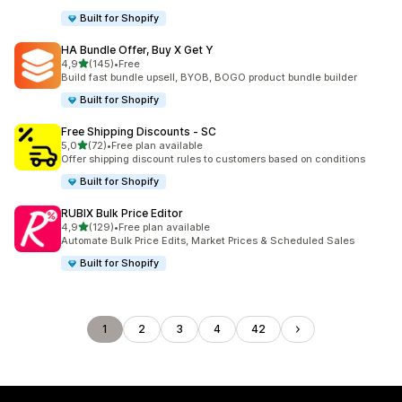
Built for Shopify
HA Bundle Offer, Buy X Get Y
/ 5 tähteä
4,9
(145)
•
Free
145 arvostelua yhteensä
Build fast bundle upsell, BYOB, BOGO product bundle builder
Built for Shopify
Free Shipping Discounts ‑ SC
/ 5 tähteä
5,0
(72)
•
Free plan available
72 arvostelua yhteensä
Offer shipping discount rules to customers based on conditions
Built for Shopify
RUBIX Bulk Price Editor
/ 5 tähteä
4,9
(129)
•
Free plan available
129 arvostelua yhteensä
Automate Bulk Price Edits, Market Prices & Scheduled Sales
Built for Shopify
1
2
3
4
42