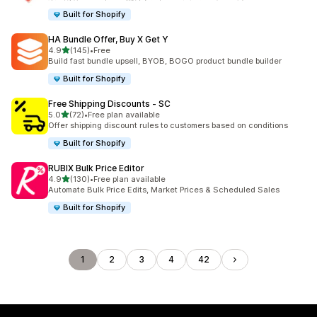
Built for Shopify
HA Bundle Offer, Buy X Get Y
5つ星中
4.9
(145)
•
Free
合計レビュー数：145件
Build fast bundle upsell, BYOB, BOGO product bundle builder
Built for Shopify
Free Shipping Discounts ‑ SC
5つ星中
5.0
(72)
•
Free plan available
合計レビュー数：72件
Offer shipping discount rules to customers based on conditions
Built for Shopify
RUBIX Bulk Price Editor
5つ星中
4.9
(130)
•
Free plan available
合計レビュー数：130件
Automate Bulk Price Edits, Market Prices & Scheduled Sales
Built for Shopify
1
2
3
4
42