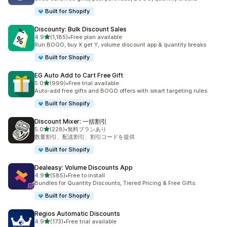
Built for Shopify
Discounty: Bulk Discount Sales
5つ星中
4.9
(1,185)
•
Free plan available
合計レビュー数：1185件
Run BOGO, buy X get Y, volume discount app & quantity breaks
Built for Shopify
EG Auto Add to Cart Free Gift
5つ星中
5.0
(999)
•
Free trial available
合計レビュー数：999件
Auto-add free gifts and BOGO offers with smart targeting rules
Built for Shopify
Discount Mixer: 一括割引
5つ星中
5.0
(228)
•
無料プランあり
合計レビュー数：228件
数量割引、配送割引、割引コードを提供
Built for Shopify
Dealeasy: Volume Discounts App
5つ星中
4.9
(585)
•
Free to install
合計レビュー数：585件
Bundles for Quantity Discounts, Tiered Pricing & Free Gifts.
Built for Shopify
Regios Automatic Discounts
5つ星中
4.9
(173)
•
Free trial available
合計レビュー数：173件