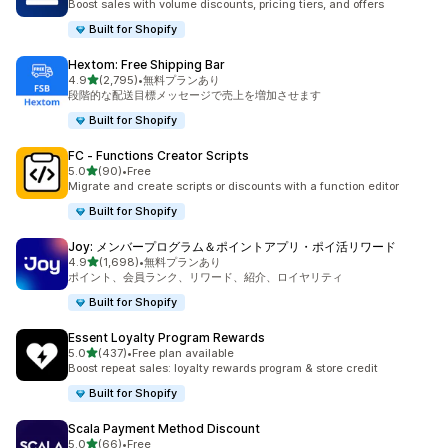
Boost sales with volume discounts, pricing tiers, and offers
Built for Shopify
Hextom: Free Shipping Bar
5つ星中
4.9
(2,795)
•
無料プランあり
合計レビュー数：2795件
段階的な配送目標メッセージで売上を増加させます
Built for Shopify
FC ‑ Functions Creator Scripts
5つ星中
5.0
(90)
•
Free
合計レビュー数：90件
Migrate and create scripts or discounts with a function editor
Built for Shopify
Joy: メンバープログラム＆ポイントアプリ・ポイ活リワード
5つ星中
4.9
(1,698)
•
無料プランあり
合計レビュー数：1698件
ポイント、会員ランク、リワード、紹介、ロイヤリティ
Built for Shopify
Essent Loyalty Program Rewards
5つ星中
5.0
(437)
•
Free plan available
合計レビュー数：437件
Boost repeat sales: loyalty rewards program & store credit
Built for Shopify
Scala Payment Method Discount
5つ星中
5.0
(66)
•
Free