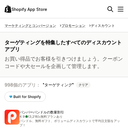
Shopify App Store
マーケティングとコンバージョン
プロモーション
ディスカウント
ターゲティングを特集したすべてのディスカウント
アプリ
お買い得品でお客様を引きつけましょう。クーポン
コードや大セールを企画して管理します。
998個のアプリ：
ターゲティング
クリア
Built for Shopify
パンパーバンドルの数量割引
5つ星中
4.9
(3,218)
•
無料プランあり
合計レビュー数：3218件
バンドル、無料ギフト、ボリュームディスカウントで平均注文額をアッ
プ！