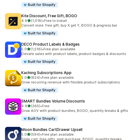
Built for Shopify
Kite Discount, Free Gift, BOGO
5つ星中
4.9
(1,018)
•
Free to install
合計レビュー数：1018件
Convert more: free gift, buy X get Y, BOGO & progress bar
Built for Shopify
DECO Product Labels & Badges
5つ星中
5.0
(1,516)
•
Free plan available
合計レビュー数：1516件
Elevate sales with product labels, product badges & discounts
Built for Shopify
Kaching Subscriptions App
5つ星中
5.0
(824)
•
Free plan available
合計レビュー数：824件
Grow recurring revenue with flexible product subscriptions
Built for Shopify
SMART Bundles Volume Discounts
5つ星中
4.9
(265)
•
Free
合計レビュー数：265件
Grow AOV with product bundles, BOGO, quantity breaks & gifts
Built for Shopify
Moon Bundles CartDrawer Upsell
5つ星中
5.0
(594)
•
Free plan available
合計レビュー数：594件
Slide cart, free gifts, post purchase, BOGO, quantity breaks