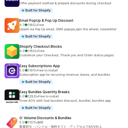
合計レビュー数：66件
Offer payment method & prepaid discounts during checkout
Built for Shopify
Email PopUp & Pop Up Discount
5つ星中
4.7
(185)
•
Free
合計レビュー数：185件
Upsell via Pop Up email, SMS popups,spin the wheel, newsletter
Built for Shopify
Shopify Checkout Blocks
5つ星中
4.3
(180)
•
Free
合計レビュー数：180件
Customize your Checkout, Thank you and Order status pages
Easy Subscriptions App
5つ星中
5.0
(191)
•
Free to install
合計レビュー数：191件
Subscription app for recurring revenue, boxes, and bundles
Built for Shopify
Easy Bundles Quantity Breaks
5つ星中
5.0
(283)
•
Free to install
合計レビュー数：283件
Grow AOV with fast bundles discount, bundler, bundles app
Built for Shopify
G: Volume Discounts & Bundles
5つ星中
5.0
(107)
•
無料
合計レビュー数：107件
数量割引・バンドル・無料ギフト・アップセルでAOV向上