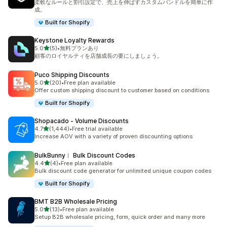
柔軟なルールと割引設定で、売上を伸ばすカスタムバンドルを簡単に作
成。
Built for Shopify
Keystone Loyalty Rewards
5つ星中
5.0
(5)
•
無料プランあり
合計レビュー数：5件
顧客のロイヤルティを店舗成長の要にしましょう。
Puco Shipping Discounts
5つ星中
5.0
(20)
•
Free plan available
合計レビュー数：20件
Offer custom shipping discount to customer based on conditions
Built for Shopify
Shopacado ‑ Volume Discounts
5つ星中
4.7
(1,444)
•
Free trial available
合計レビュー数：1444件
Increase AOV with a variety of proven discounting options
BulkBunny︱ Bulk Discount Codes
5つ星中
4.4
(4)
•
Free plan available
合計レビュー数：4件
Bulk discount code generator for unlimited unique coupon codes
Built for Shopify
BMT B2B Wholesale Pricing
5つ星中
5.0
(13)
•
Free plan available
合計レビュー数：13件
Setup B2B wholesale pricing, form, quick order and many more