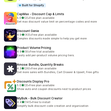
Built for Shopify
CapMax ‑ Discount Cap & Limits
5つ星中
5.0
(2)
•
Free plan available
合計レビュー数：2件
Set max discount value limit on percentage codes and more
Discount Genie
5つ星中
4.9
(43)
•
Free plan available
合計レビュー数：43件
Complex discounts made simple to help you get more
Product Volume Pricing
5つ星中
4.9
(9)
•
Free trial available
合計レビュー数：9件
Easily add per-product volume pricing tiers.
Amose: Bundle, Quantity Breaks
5つ星中
4.3
(26)
•
Free plan available
合計レビュー数：26件
Get more sales with Bundles, Cart Drawer & Upsell, Free gifts
Discounts Display Pro
5つ星中
5.0
(3)
•
Free plan available
合計レビュー数：3件
Show auto and coupon discounts next to product prices
MyBulk ‑ Bulk Discount Creator
5つ星中
4.4
(141)
•
Free to install
合計レビュー数：141件
Simplify bulk discount code creation and organization