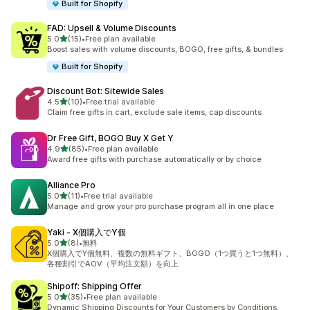
Built for Shopify
FAD: Upsell & Volume Discounts
5つ星中
5.0
(15)
•
Free plan available
合計レビュー数：15件
Boost sales with volume discounts, BOGO, free gifts, & bundles
Built for Shopify
Discount Bot: Sitewide Sales
5つ星中
4.5
(10)
•
Free trial available
合計レビュー数：10件
Claim free gifts in cart, exclude sale items, cap discounts
Dr Free Gift, BOGO Buy X Get Y
5つ星中
4.9
(85)
•
Free plan available
合計レビュー数：85件
Award free gifts with purchase automatically or by choice
Alliance Pro
5つ星中
5.0
(11)
•
Free trial available
合計レビュー数：11件
Manage and grow your pro purchase program all in one place
Yaki ‑ X個購入でY個
5つ星中
5.0
(8)
•
無料
合計レビュー数：8件
X個購入でY個無料、複数の無料ギフト、BOGO（1つ買うと1つ無料）、
各種割引でAOV（平均注文額）を向上
Shipoff: Shipping Offer
5つ星中
5.0
(35)
•
Free plan available
合計レビュー数：35件
Dynamic Shipping Discounts for Your Customers by Conditions.