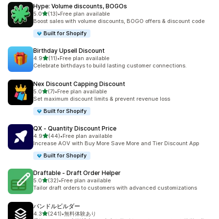
Hype: Volume discounts, BOGOs
5つ星中
5.0
(13)
•
Free plan available
合計レビュー数：13件
Boost sales with volume discounts, BOGO offers & discount code
Built for Shopify
Birthday Upsell Discount
5つ星中
4.9
(11)
•
Free plan available
合計レビュー数：11件
Celebrate birthdays to build lasting customer connections.
Nex Discount Capping Discount
5つ星中
5.0
(7)
•
Free plan available
合計レビュー数：7件
Set maximum discount limits & prevent revenue loss
Built for Shopify
QX ‑ Quantity Discount Price
5つ星中
4.9
(44)
•
Free plan available
合計レビュー数：44件
Increase AOV with Buy More Save More and Tier Discount App
Built for Shopify
Draftable ‑ Draft Order Helper
5つ星中
5.0
(32)
•
Free plan available
合計レビュー数：32件
Tailor draft orders to customers with advanced customizations
バンドルビルダー
5つ星中
4.3
(241)
•
無料体験あり
合計レビュー数：241件