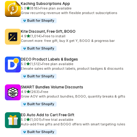
Kaching Subscriptions App
별 5개 중
5.0
(818)
•
Free plan available
총 리뷰 818개
Grow recurring revenue with flexible product subscriptions
Built for Shopify
Kite Discount, Free Gift, BOGO
별 5개 중
4.9
(1,014)
•
Free to install
총 리뷰 1014개
Convert more: free gift, buy X get Y, BOGO & progress bar
Built for Shopify
DECO Product Labels & Badges
별 5개 중
5.0
(1,512)
•
Free plan available
총 리뷰 1512개
Elevate sales with product labels, product badges & discounts
Built for Shopify
SMART Bundles Volume Discounts
별 5개 중
4.9
(263)
•
Free
총 리뷰 263개
Grow AOV with product bundles, BOGO, quantity breaks & gifts
Built for Shopify
EG Auto Add to Cart Free Gift
별 5개 중
5.0
(1,001)
•
Free trial available
총 리뷰 1001개
Auto-add free gifts and BOGO offers with smart targeting rules
Built for Shopify