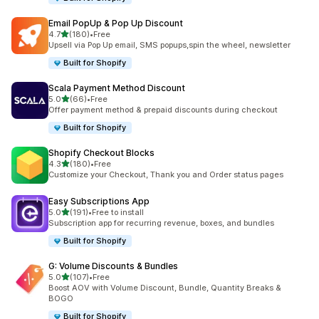
Email PopUp & Pop Up Discount
별 5개 중
4.7
(180)
•
Free
총 리뷰 180개
Upsell via Pop Up email, SMS popups,spin the wheel, newsletter
Built for Shopify
Scala Payment Method Discount
별 5개 중
5.0
(66)
•
Free
총 리뷰 66개
Offer payment method & prepaid discounts during checkout
Built for Shopify
Shopify Checkout Blocks
별 5개 중
4.3
(180)
•
Free
총 리뷰 180개
Customize your Checkout, Thank you and Order status pages
Easy Subscriptions App
별 5개 중
5.0
(191)
•
Free to install
총 리뷰 191개
Subscription app for recurring revenue, boxes, and bundles
Built for Shopify
G: Volume Discounts & Bundles
별 5개 중
5.0
(107)
•
Free
총 리뷰 107개
Boost AOV with Volume Discount, Bundle, Quantity Breaks &
BOGO
Built for Shopify