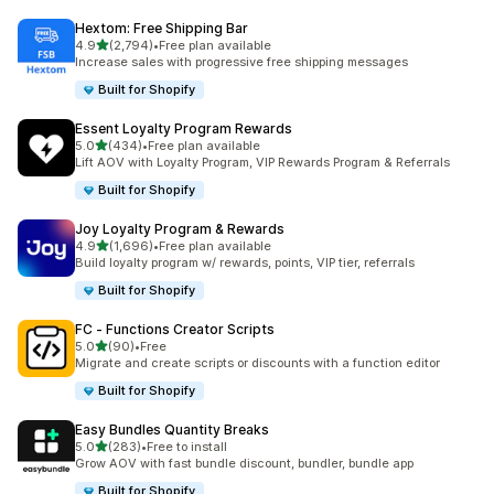
Hextom: Free Shipping Bar
별 5개 중
4.9
(2,794)
•
Free plan available
총 리뷰 2794개
Increase sales with progressive free shipping messages
Built for Shopify
Essent Loyalty Program Rewards
별 5개 중
5.0
(434)
•
Free plan available
총 리뷰 434개
Lift AOV with Loyalty Program, VIP Rewards Program & Referrals
Built for Shopify
Joy Loyalty Program & Rewards
별 5개 중
4.9
(1,696)
•
Free plan available
총 리뷰 1696개
Build loyalty program w/ rewards, points, VIP tier, referrals
Built for Shopify
FC ‑ Functions Creator Scripts
별 5개 중
5.0
(90)
•
Free
총 리뷰 90개
Migrate and create scripts or discounts with a function editor
Built for Shopify
Easy Bundles Quantity Breaks
별 5개 중
5.0
(283)
•
Free to install
총 리뷰 283개
Grow AOV with fast bundle discount, bundler, bundle app
Built for Shopify