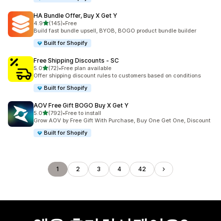
HA Bundle Offer, Buy X Get Y
별 5개 중
4.9
(145)
•
Free
총 리뷰 145개
Build fast bundle upsell, BYOB, BOGO product bundle builder
Built for Shopify
Free Shipping Discounts ‑ SC
별 5개 중
5.0
(72)
•
Free plan available
총 리뷰 72개
Offer shipping discount rules to customers based on conditions
Built for Shopify
AOV Free Gift BOGO Buy X Get Y
별 5개 중
5.0
(792)
•
Free to install
총 리뷰 792개
Grow AOV by Free Gift With Purchase, Buy One Get One, Discount
Built for Shopify
1
2
3
4
42