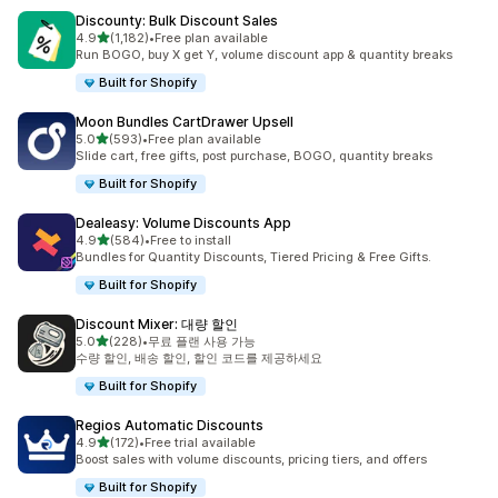
Discounty: Bulk Discount Sales
별 5개 중
4.9
(1,182)
•
Free plan available
총 리뷰 1182개
Run BOGO, buy X get Y, volume discount app & quantity breaks
Built for Shopify
Moon Bundles CartDrawer Upsell
별 5개 중
5.0
(593)
•
Free plan available
총 리뷰 593개
Slide cart, free gifts, post purchase, BOGO, quantity breaks
Built for Shopify
Dealeasy: Volume Discounts App
별 5개 중
4.9
(584)
•
Free to install
총 리뷰 584개
Bundles for Quantity Discounts, Tiered Pricing & Free Gifts.
Built for Shopify
Discount Mixer: 대량 할인
별 5개 중
5.0
(228)
•
무료 플랜 사용 가능
총 리뷰 228개
수량 할인, 배송 할인, 할인 코드를 제공하세요
Built for Shopify
Regios Automatic Discounts
별 5개 중
4.9
(172)
•
Free trial available
총 리뷰 172개
Boost sales with volume discounts, pricing tiers, and offers
Built for Shopify