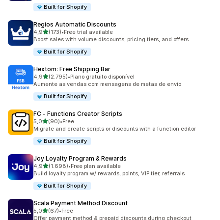
Built for Shopify
Regios Automatic Discounts
de 5 estrelas
4,9
(173)
•
Free trial available
173 total de avaliações
Boost sales with volume discounts, pricing tiers, and offers
Built for Shopify
Hextom: Free Shipping Bar
de 5 estrelas
4,9
(2.795)
•
Plano gratuito disponível
2795 total de avaliações
Aumente as vendas com mensagens de metas de envio
Built for Shopify
FC ‑ Functions Creator Scripts
de 5 estrelas
5,0
(90)
•
Free
90 total de avaliações
Migrate and create scripts or discounts with a function editor
Built for Shopify
Joy Loyalty Program & Rewards
de 5 estrelas
4,9
(1.698)
•
Free plan available
1698 total de avaliações
Build loyalty program w/ rewards, points, VIP tier, referrals
Built for Shopify
Scala Payment Method Discount
de 5 estrelas
5,0
(67)
•
Free
67 total de avaliações
Offer payment method & prepaid discounts during checkout