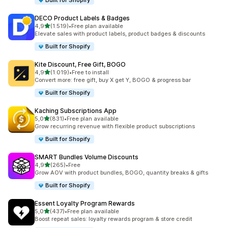
Built for Shopify
DECO Product Labels & Badges
de 5 estrelas
4,9
(1.519)
•
Free plan available
1519 total de avaliações
Elevate sales with product labels, product badges & discounts
Built for Shopify
Kite Discount, Free Gift, BOGO
de 5 estrelas
4,9
(1.019)
•
Free to install
1019 total de avaliações
Convert more: free gift, buy X get Y, BOGO & progress bar
Built for Shopify
Kaching Subscriptions App
de 5 estrelas
5,0
(831)
•
Free plan available
831 total de avaliações
Grow recurring revenue with flexible product subscriptions
Built for Shopify
SMART Bundles Volume Discounts
de 5 estrelas
4,9
(265)
•
Free
265 total de avaliações
Grow AOV with product bundles, BOGO, quantity breaks & gifts
Built for Shopify
Essent Loyalty Program Rewards
de 5 estrelas
5,0
(437)
•
Free plan available
437 total de avaliações
Boost repeat sales: loyalty rewards program & store credit