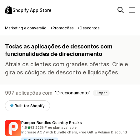
Shopify App Store
Marketing e conversão
Promoções
Descontos
Todas as aplicações de descontos com
funcionalidades de direcionamento
Atraia os clientes com grandes ofertas. Crie e
gira os códigos de desconto e liquidações.
997 aplicações com
Direcionamento
Limpar
Built for Shopify
Pumper Bundles Quantity Breaks
de 5 estrelas
4,9
(3.223)
•
Free plan available
3223 total de avaliações
Increase AOV with Bundle offers, Free Gift & Volume Discount!