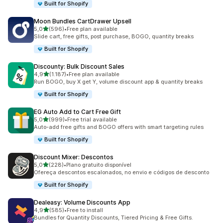
Built for Shopify
Moon Bundles CartDrawer Upsell
de 5 estrelas
5,0
(596)
•
Free plan available
596 total de avaliações
Slide cart, free gifts, post purchase, BOGO, quantity breaks
Built for Shopify
Discounty: Bulk Discount Sales
de 5 estrelas
4,9
(1.187)
•
Free plan available
1187 total de avaliações
Run BOGO, buy X get Y, volume discount app & quantity breaks
Built for Shopify
EG Auto Add to Cart Free Gift
de 5 estrelas
5,0
(999)
•
Free trial available
999 total de avaliações
Auto-add free gifts and BOGO offers with smart targeting rules
Built for Shopify
Discount Mixer: Descontos
de 5 estrelas
5,0
(228)
•
Plano gratuito disponível
228 total de avaliações
Ofereça descontos escalonados, no envio e códigos de desconto
Built for Shopify
Dealeasy: Volume Discounts App
de 5 estrelas
4,9
(585)
•
Free to install
585 total de avaliações
Bundles for Quantity Discounts, Tiered Pricing & Free Gifts.