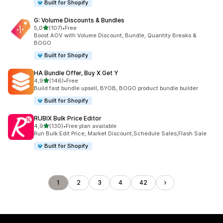
Built for Shopify
G: Volume Discounts & Bundles
de 5 estrelas
5,0
(107)
•
Free
107 total de avaliações
Boost AOV with Volume Discount, Bundle, Quantity Breaks &
BOGO
Built for Shopify
HA Bundle Offer, Buy X Get Y
de 5 estrelas
4,9
(146)
•
Free
146 total de avaliações
Build fast bundle upsell, BYOB, BOGO product bundle builder
Built for Shopify
RUBIX Bulk Price Editor
de 5 estrelas
4,9
(130)
•
Free plan available
130 total de avaliações
Run Bulk Edit Price, Market Discount,Schedule Sales,Flash Sale
Built for Shopify
1
2
3
4
42