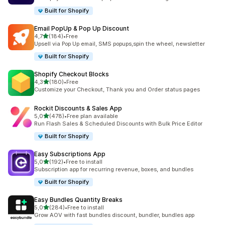
Built for Shopify
Email PopUp & Pop Up Discount
de 5 estrelas
4,7
(184)
•
Free
184 total de avaliações
Upsell via Pop Up email, SMS popups,spin the wheel, newsletter
Built for Shopify
Shopify Checkout Blocks
de 5 estrelas
4,3
(180)
•
Free
180 total de avaliações
Customize your Checkout, Thank you and Order status pages
Rockit Discounts & Sales App
de 5 estrelas
5,0
(478)
•
Free plan available
478 total de avaliações
Run Flash Sales & Scheduled Discounts with Bulk Price Editor
Built for Shopify
Easy Subscriptions App
de 5 estrelas
5,0
(192)
•
Free to install
192 total de avaliações
Subscription app for recurring revenue, boxes, and bundles
Built for Shopify
Easy Bundles Quantity Breaks
de 5 estrelas
5,0
(284)
•
Free to install
284 total de avaliações
Grow AOV with fast bundles discount, bundler, bundles app