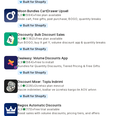
Built for Shopify
Moon Bundles CartDrawer Upsell
5 yıldız üzerinden
5,0
(594)
•
Free plan available
toplam 594 değerlendirme
Slide cart, free gifts, post purchase, BOGO, quantity breaks
Built for Shopify
Discounty: Bulk Discount Sales
5 yıldız üzerinden
4,9
(1.182)
•
Free plan available
toplam 1182 değerlendirme
Run BOGO, buy X get Y, volume discount app & quantity breaks
Built for Shopify
Dealeasy: Volume Discounts App
5 yıldız üzerinden
4,9
(584)
•
Free to install
toplam 584 değerlendirme
Bundles for Quantity Discounts, Tiered Pricing & Free Gifts.
Built for Shopify
Discount Mixer: Toplu İndiriml
5 yıldız üzerinden
5,0
(228)
•
Ücretsiz plan mevcut
toplam 228 değerlendirme
Hacim indirimleri, kodlar ve ücretsiz kargo ile AOV artırın
Built for Shopify
Regios Automatic Discounts
5 yıldız üzerinden
4,9
(173)
•
Free trial available
toplam 173 değerlendirme
Boost sales with volume discounts, pricing tiers, and offers