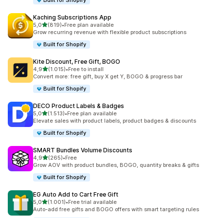
Built for Shopify
Kaching Subscriptions App
5 yıldız üzerinden
5,0
(819)
•
Free plan available
toplam 819 değerlendirme
Grow recurring revenue with flexible product subscriptions
Built for Shopify
Kite Discount, Free Gift, BOGO
5 yıldız üzerinden
4,9
(1.015)
•
Free to install
toplam 1015 değerlendirme
Convert more: free gift, buy X get Y, BOGO & progress bar
Built for Shopify
DECO Product Labels & Badges
5 yıldız üzerinden
5,0
(1.513)
•
Free plan available
toplam 1513 değerlendirme
Elevate sales with product labels, product badges & discounts
Built for Shopify
SMART Bundles Volume Discounts
5 yıldız üzerinden
4,9
(265)
•
Free
toplam 265 değerlendirme
Grow AOV with product bundles, BOGO, quantity breaks & gifts
Built for Shopify
EG Auto Add to Cart Free Gift
5 yıldız üzerinden
5,0
(1.001)
•
Free trial available
toplam 1001 değerlendirme
Auto-add free gifts and BOGO offers with smart targeting rules