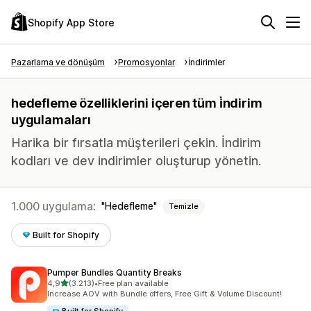
Shopify App Store
Pazarlama ve dönüşüm
Promosyonlar
İndirimler
hedefleme özelliklerini içeren tüm i̇ndirim
uygulamaları
Harika bir fırsatla müşterileri çekin. İndirim
kodları ve dev indirimler oluşturup yönetin.
1.000 uygulama:
Hedefleme
Temizle
Built for Shopify
Pumper Bundles Quantity Breaks
5 yıldız üzerinden
4,9
(3.213)
•
Free plan available
toplam 3213 değerlendirme
Increase AOV with Bundle offers, Free Gift & Volume Discount!