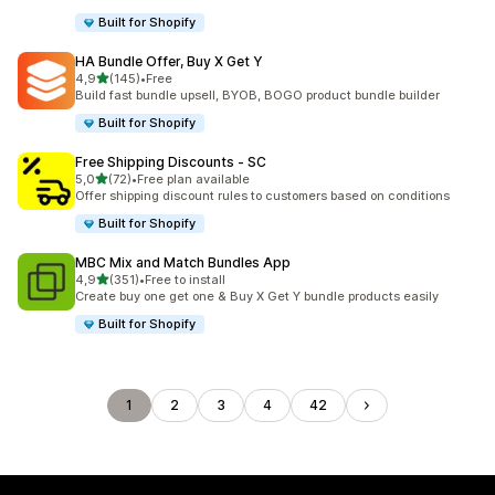
Built for Shopify
HA Bundle Offer, Buy X Get Y
5 yıldız üzerinden
4,9
(145)
•
Free
toplam 145 değerlendirme
Build fast bundle upsell, BYOB, BOGO product bundle builder
Built for Shopify
Free Shipping Discounts ‑ SC
5 yıldız üzerinden
5,0
(72)
•
Free plan available
toplam 72 değerlendirme
Offer shipping discount rules to customers based on conditions
Built for Shopify
MBC Mix and Match Bundles App
5 yıldız üzerinden
4,9
(351)
•
Free to install
toplam 351 değerlendirme
Create buy one get one & Buy X Get Y bundle products easily
Built for Shopify
1
2
3
4
42