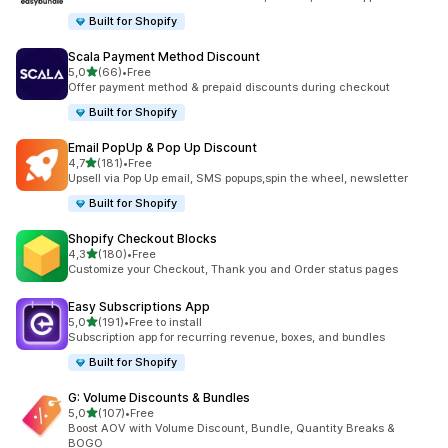
Built for Shopify
Scala Payment Method Discount
5 yıldız üzerinden
5,0
(66)
•
Free
toplam 66 değerlendirme
Offer payment method & prepaid discounts during checkout
Built for Shopify
Email PopUp & Pop Up Discount
5 yıldız üzerinden
4,7
(181)
•
Free
toplam 181 değerlendirme
Upsell via Pop Up email, SMS popups,spin the wheel, newsletter
Built for Shopify
Shopify Checkout Blocks
5 yıldız üzerinden
4,3
(180)
•
Free
toplam 180 değerlendirme
Customize your Checkout, Thank you and Order status pages
Easy Subscriptions App
5 yıldız üzerinden
5,0
(191)
•
Free to install
toplam 191 değerlendirme
Subscription app for recurring revenue, boxes, and bundles
Built for Shopify
G: Volume Discounts & Bundles
5 yıldız üzerinden
5,0
(107)
•
Free
toplam 107 değerlendirme
Boost AOV with Volume Discount, Bundle, Quantity Breaks &
BOGO