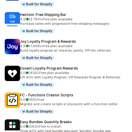
Built for Shopify
Hextom: Free Shipping Bar
5 yıldız üzerinden
4,9
(2.794)
•
Free plan available
toplam 2794 değerlendirme
Increase sales with progressive free shipping messages
Built for Shopify
Joy Loyalty Program & Rewards
5 yıldız üzerinden
4,9
(1.696)
•
Free plan available
toplam 1696 değerlendirme
Build loyalty program w/ rewards, points, VIP tier, referrals
Built for Shopify
Essent Loyalty Program Rewards
5 yıldız üzerinden
5,0
(435)
•
Free plan available
toplam 435 değerlendirme
Lift AOV with Loyalty Program, VIP Rewards Program & Referrals
Built for Shopify
FC ‑ Functions Creator Scripts
5 yıldız üzerinden
5,0
(90)
•
Free
toplam 90 değerlendirme
Migrate and create scripts or discounts with a function editor
Built for Shopify
Easy Bundles Quantity Breaks
5 yıldız üzerinden
5,0
(283)
•
Free to install
toplam 283 değerlendirme
Grow AOV with fast bundle discount, bundler, bundle app