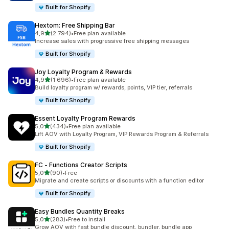
Built for Shopify
Hextom: Free Shipping Bar
z 5 hvězd
4,9
(2 794)
•
Free plan available
Celkový počet recenzí: 2794
Increase sales with progressive free shipping messages
Built for Shopify
Joy Loyalty Program & Rewards
z 5 hvězd
4,9
(1 696)
•
Free plan available
Celkový počet recenzí: 1696
Build loyalty program w/ rewards, points, VIP tier, referrals
Built for Shopify
Essent Loyalty Program Rewards
z 5 hvězd
5,0
(434)
•
Free plan available
Celkový počet recenzí: 434
Lift AOV with Loyalty Program, VIP Rewards Program & Referrals
Built for Shopify
FC ‑ Functions Creator Scripts
z 5 hvězd
5,0
(90)
•
Free
Celkový počet recenzí: 90
Migrate and create scripts or discounts with a function editor
Built for Shopify
Easy Bundles Quantity Breaks
z 5 hvězd
5,0
(283)
•
Free to install
Celkový počet recenzí: 283
Grow AOV with fast bundle discount, bundler, bundle app