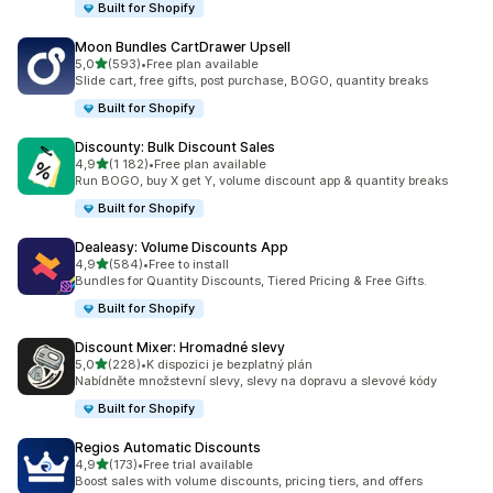
Built for Shopify
Moon Bundles CartDrawer Upsell
z 5 hvězd
5,0
(593)
•
Free plan available
Celkový počet recenzí: 593
Slide cart, free gifts, post purchase, BOGO, quantity breaks
Built for Shopify
Discounty: Bulk Discount Sales
z 5 hvězd
4,9
(1 182)
•
Free plan available
Celkový počet recenzí: 1182
Run BOGO, buy X get Y, volume discount app & quantity breaks
Built for Shopify
Dealeasy: Volume Discounts App
z 5 hvězd
4,9
(584)
•
Free to install
Celkový počet recenzí: 584
Bundles for Quantity Discounts, Tiered Pricing & Free Gifts.
Built for Shopify
Discount Mixer: Hromadné slevy
z 5 hvězd
5,0
(228)
•
K dispozici je bezplatný plán
Celkový počet recenzí: 228
Nabídněte množstevní slevy, slevy na dopravu a slevové kódy
Built for Shopify
Regios Automatic Discounts
z 5 hvězd
4,9
(173)
•
Free trial available
Celkový počet recenzí: 173
Boost sales with volume discounts, pricing tiers, and offers