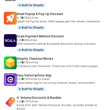
Built for Shopify
Email PopUp & Pop Up Discount
z 5 hvězd
4,7
(180)
•
Free
Celkový počet recenzí: 180
Upsell via Pop Up email, SMS popups,spin the wheel, newsletter
Built for Shopify
Scala Payment Method Discount
z 5 hvězd
5,0
(66)
•
Free
Celkový počet recenzí: 66
Offer payment method & prepaid discounts during checkout
Built for Shopify
Shopify Checkout Blocks
z 5 hvězd
4,3
(180)
•
Free
Celkový počet recenzí: 180
Customize your Checkout, Thank you and Order status pages
Easy Subscriptions App
z 5 hvězd
5,0
(191)
•
Free to install
Celkový počet recenzí: 191
Subscription app for recurring revenue, boxes, and bundles
Built for Shopify
G: Volume Discounts & Bundles
z 5 hvězd
5,0
(107)
•
Free
Celkový počet recenzí: 107
Boost AOV with Volume Discount, Bundle, Quantity Breaks &
BOGO