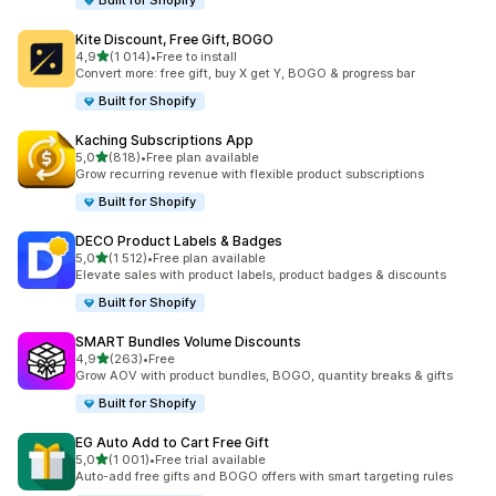
Built for Shopify
Kite Discount, Free Gift, BOGO
z 5 hvězd
4,9
(1 014)
•
Free to install
Celkový počet recenzí: 1014
Convert more: free gift, buy X get Y, BOGO & progress bar
Built for Shopify
Kaching Subscriptions App
z 5 hvězd
5,0
(818)
•
Free plan available
Celkový počet recenzí: 818
Grow recurring revenue with flexible product subscriptions
Built for Shopify
DECO Product Labels & Badges
z 5 hvězd
5,0
(1 512)
•
Free plan available
Celkový počet recenzí: 1512
Elevate sales with product labels, product badges & discounts
Built for Shopify
SMART Bundles Volume Discounts
z 5 hvězd
4,9
(263)
•
Free
Celkový počet recenzí: 263
Grow AOV with product bundles, BOGO, quantity breaks & gifts
Built for Shopify
EG Auto Add to Cart Free Gift
z 5 hvězd
5,0
(1 001)
•
Free trial available
Celkový počet recenzí: 1001
Auto-add free gifts and BOGO offers with smart targeting rules