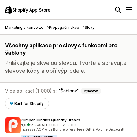
Shopify App Store
Marketing a konverze
Propagační akce
Slevy
Všechny aplikace pro slevy s funkcemi pro
šablony
Přilákejte je skvělou slevou. Tvořte a spravujte
slevové kódy a obří výprodeje.
Více aplikací (1 000) s:
Šablony
Vymazat
Built for Shopify
Pumper Bundles Quantity Breaks
z 5 hvězd
4,9
(3 209)
•
Free plan available
Celkový počet recenzí: 3209
Increase AOV with Bundle offers, Free Gift & Volume Discount!