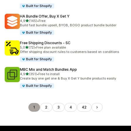
Built for Shopify
HA Bundle Offer, Buy X Get Y
z 5 hvězd
4,9
(145)
•
Free
Celkový počet recenzí: 145
Build fast bundle upsell, BYOB, BOGO product bundle builder
Built for Shopify
Free Shipping Discounts ‑ SC
z 5 hvězd
5,0
(72)
•
Free plan available
Celkový počet recenzí: 72
Offer shipping discount rules to customers based on conditions
Built for Shopify
MBC Mix and Match Bundles App
z 5 hvězd
4,9
(351)
•
Free to install
Celkový počet recenzí: 351
Create buy one get one & Buy X Get Y bundle products easily
Built for Shopify
1
2
3
4
42