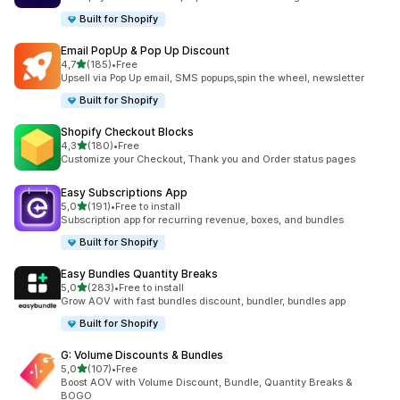
Built for Shopify
Email PopUp & Pop Up Discount
z 5 hvězd
4,7
(185)
•
Free
Celkový počet recenzí: 185
Upsell via Pop Up email, SMS popups,spin the wheel, newsletter
Built for Shopify
Shopify Checkout Blocks
z 5 hvězd
4,3
(180)
•
Free
Celkový počet recenzí: 180
Customize your Checkout, Thank you and Order status pages
Easy Subscriptions App
z 5 hvězd
5,0
(191)
•
Free to install
Celkový počet recenzí: 191
Subscription app for recurring revenue, boxes, and bundles
Built for Shopify
Easy Bundles Quantity Breaks
z 5 hvězd
5,0
(283)
•
Free to install
Celkový počet recenzí: 283
Grow AOV with fast bundles discount, bundler, bundles app
Built for Shopify
G: Volume Discounts & Bundles
z 5 hvězd
5,0
(107)
•
Free
Celkový počet recenzí: 107
Boost AOV with Volume Discount, Bundle, Quantity Breaks &
BOGO