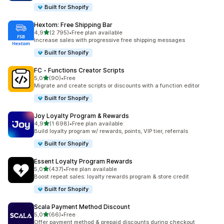
Built for Shopify
Hextom: Free Shipping Bar
z 5 hvězd
4,9
(2 795)
•
Free plan available
Celkový počet recenzí: 2795
Increase sales with progressive free shipping messages
Built for Shopify
FC ‑ Functions Creator Scripts
z 5 hvězd
5,0
(90)
•
Free
Celkový počet recenzí: 90
Migrate and create scripts or discounts with a function editor
Built for Shopify
Joy Loyalty Program & Rewards
z 5 hvězd
4,9
(1 698)
•
Free plan available
Celkový počet recenzí: 1698
Build loyalty program w/ rewards, points, VIP tier, referrals
Built for Shopify
Essent Loyalty Program Rewards
z 5 hvězd
5,0
(437)
•
Free plan available
Celkový počet recenzí: 437
Boost repeat sales: loyalty rewards program & store credit
Built for Shopify
Scala Payment Method Discount
z 5 hvězd
5,0
(66)
•
Free
Celkový počet recenzí: 66
Offer payment method & prepaid discounts during checkout