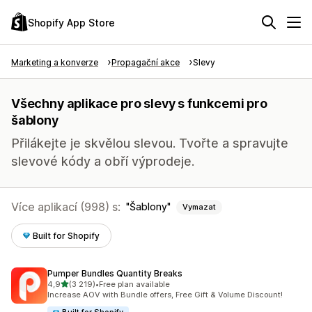
Shopify App Store
Marketing a konverze
Propagační akce
Slevy
Všechny aplikace pro slevy s funkcemi pro
šablony
Přilákejte je skvělou slevou. Tvořte a spravujte
slevové kódy a obří výprodeje.
Více aplikací (998) s:
Šablony
Vymazat
Built for Shopify
Pumper Bundles Quantity Breaks
z 5 hvězd
4,9
(3 219)
•
Free plan available
Celkový počet recenzí: 3219
Increase AOV with Bundle offers, Free Gift & Volume Discount!