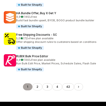
Built for Shopify
HA Bundle Offer, Buy X Get Y
z 5 hvězd
4,9
(145)
•
Free
Celkový počet recenzí: 145
Build fast bundle upsell, BYOB, BOGO product bundle builder
Built for Shopify
Free Shipping Discounts ‑ SC
z 5 hvězd
5,0
(72)
•
Free plan available
Celkový počet recenzí: 72
Offer shipping discount rules to customers based on conditions
Built for Shopify
RUBIX Bulk Price Editor
z 5 hvězd
4,9
(130)
•
Free plan available
Celkový počet recenzí: 130
Run Bulk Edit Price, Market Prices, Schedule Sales, Flash Sale
Built for Shopify
1
2
3
4
42