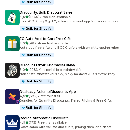
Built for Shopify
Discounty: Bulk Discount Sales
z 5 hvězd
4,9
(1 186)
•
Free plan available
Celkový počet recenzí: 1186
Run BOGO, buy X get Y, volume discount app & quantity breaks
Built for Shopify
EG Auto Add to Cart Free Gift
z 5 hvězd
5,0
(999)
•
Free trial available
Celkový počet recenzí: 999
Auto-add free gifts and BOGO offers with smart targeting rules
Built for Shopify
Discount Mixer: Hromadné slevy
z 5 hvězd
5,0
(228)
•
K dispozici je bezplatný plán
Celkový počet recenzí: 228
Nabídněte množstevní slevy, slevy na dopravu a slevové kódy
Built for Shopify
Dealeasy: Volume Discounts App
z 5 hvězd
4,9
(585)
•
Free to install
Celkový počet recenzí: 585
Bundles for Quantity Discounts, Tiered Pricing & Free Gifts.
Built for Shopify
Regios Automatic Discounts
z 5 hvězd
4,9
(173)
•
Free trial available
Celkový počet recenzí: 173
Boost sales with volume discounts, pricing tiers, and offers