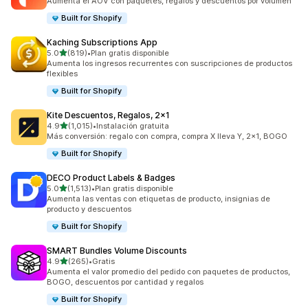
Aumenta el AOV con paquetes, regalos y descuentos por volumen
Built for Shopify
Kaching Subscriptions App
de 5 estrellas
5.0
(819)
•
Plan gratis disponible
819 reseñas en total
Aumenta los ingresos recurrentes con suscripciones de productos
flexibles
Built for Shopify
Kite Descuentos, Regalos, 2x1
de 5 estrellas
4.9
(1,015)
•
Instalación gratuita
1015 reseñas en total
Más conversión: regalo con compra, compra X lleva Y, 2x1, BOGO
Built for Shopify
DECO Product Labels & Badges
de 5 estrellas
5.0
(1,513)
•
Plan gratis disponible
1513 reseñas en total
Aumenta las ventas con etiquetas de producto, insignias de
producto y descuentos
Built for Shopify
SMART Bundles Volume Discounts
de 5 estrellas
4.9
(265)
•
Gratis
265 reseñas en total
Aumenta el valor promedio del pedido con paquetes de productos,
BOGO, descuentos por cantidad y regalos
Built for Shopify