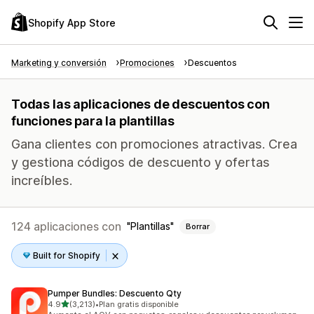
Shopify App Store
Marketing y conversión
Promociones
Descuentos
Todas las aplicaciones de descuentos con
funciones para la plantillas
Gana clientes con promociones atractivas. Crea
y gestiona códigos de descuento y ofertas
increíbles.
124 aplicaciones con
Plantillas
Borrar
Built for Shopify
Pumper Bundles: Descuento Qty
de 5 estrellas
4.9
(3,213)
•
Plan gratis disponible
3213 reseñas en total