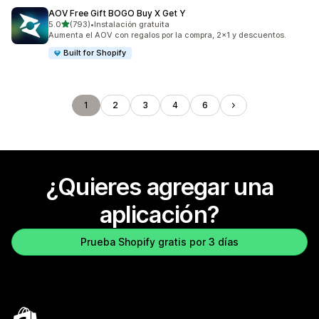
AOV Free Gift BOGO Buy X Get Y
de 5 estrellas
5.0
(793)
•
Instalación gratuita
793 reseñas en total
Aumenta el AOV con regalos por la compra, 2x1 y descuentos.
Built for Shopify
1
2
3
4
6
¿Quieres agregar una
aplicación?
Prueba Shopify gratis por 3 días