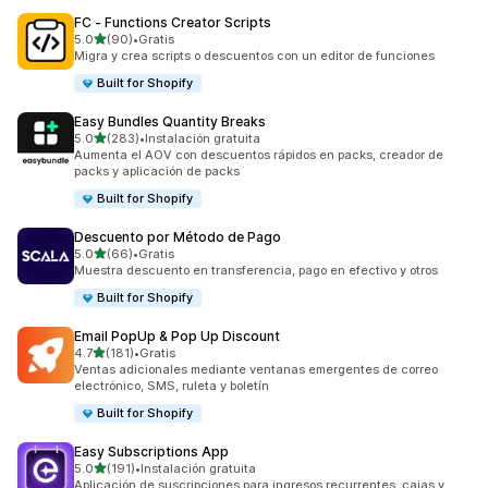
FC ‑ Functions Creator Scripts
de 5 estrellas
5.0
(90)
•
Gratis
90 reseñas en total
Migra y crea scripts o descuentos con un editor de funciones
Built for Shopify
Easy Bundles Quantity Breaks
de 5 estrellas
5.0
(283)
•
Instalación gratuita
283 reseñas en total
Aumenta el AOV con descuentos rápidos en packs, creador de
packs y aplicación de packs
Built for Shopify
Descuento por Método de Pago
de 5 estrellas
5.0
(66)
•
Gratis
66 reseñas en total
Muestra descuento en transferencia, pago en efectivo y otros
Built for Shopify
Email PopUp & Pop Up Discount
de 5 estrellas
4.7
(181)
•
Gratis
181 reseñas en total
Ventas adicionales mediante ventanas emergentes de correo
electrónico, SMS, ruleta y boletín
Built for Shopify
Easy Subscriptions App
de 5 estrellas
5.0
(191)
•
Instalación gratuita
191 reseñas en total
Aplicación de suscripciones para ingresos recurrentes, cajas y