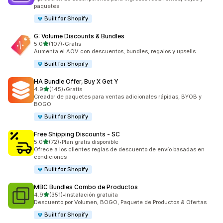
paquetes
Built for Shopify
G: Volume Discounts & Bundles
de 5 estrellas
5.0
(107)
•
Gratis
107 reseñas en total
Aumenta el AOV con descuentos, bundles, regalos y upsells
Built for Shopify
HA Bundle Offer, Buy X Get Y
de 5 estrellas
4.9
(145)
•
Gratis
145 reseñas en total
Creador de paquetes para ventas adicionales rápidas, BYOB y
BOGO
Built for Shopify
Free Shipping Discounts ‑ SC
de 5 estrellas
5.0
(72)
•
Plan gratis disponible
72 reseñas en total
Ofrece a los clientes reglas de descuento de envío basadas en
condiciones
Built for Shopify
MBC Bundles Combo de Productos
de 5 estrellas
4.9
(351)
•
Instalación gratuita
351 reseñas en total
Descuento por Volumen, BOGO, Paquete de Productos & Ofertas
Built for Shopify