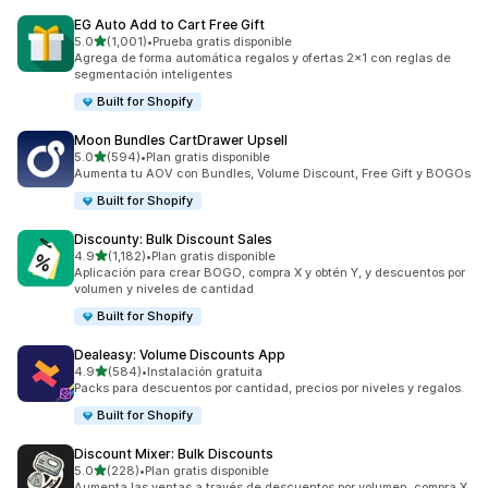
EG Auto Add to Cart Free Gift
de 5 estrellas
5.0
(1,001)
•
Prueba gratis disponible
1001 reseñas en total
Agrega de forma automática regalos y ofertas 2x1 con reglas de
segmentación inteligentes
Built for Shopify
Moon Bundles CartDrawer Upsell
de 5 estrellas
5.0
(594)
•
Plan gratis disponible
594 reseñas en total
Aumenta tu AOV con Bundles, Volume Discount, Free Gift y BOGOs
Built for Shopify
Discounty: Bulk Discount Sales
de 5 estrellas
4.9
(1,182)
•
Plan gratis disponible
1182 reseñas en total
Aplicación para crear BOGO, compra X y obtén Y, y descuentos por
volumen y niveles de cantidad
Built for Shopify
Dealeasy: Volume Discounts App
de 5 estrellas
4.9
(584)
•
Instalación gratuita
584 reseñas en total
Packs para descuentos por cantidad, precios por niveles y regalos.
Built for Shopify
Discount Mixer: Bulk Discounts
de 5 estrellas
5.0
(228)
•
Plan gratis disponible
228 reseñas en total
Aumenta las ventas a través de descuentos por volumen, compra X