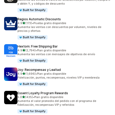
y obtén Y, y códigos de descuento
Built for Shopify
Regios Automatic Discounts
de 5 estrellas
4.9
(173)
•
Prueba gratis disponible
173 reseñas en total
Aumenta las ventas con descuentos por volumen, niveles de
precios y ofertas
Built for Shopify
Hextom: Free Shipping Bar
de 5 estrellas
4.9
(2,794)
•
Plan gratis disponible
2794 reseñas en total
Aumenta las ventas con mensajes de objetivos de envío
Built for Shopify
Joy: Recompensas y Lealtad
de 5 estrellas
4.9
(1,696)
•
Plan gratis disponible
1696 reseñas en total
Fidelización, puntos, recompensas, niveles VIP y membresía
Built for Shopify
Essent Loyalty Program Rewards
de 5 estrellas
5.0
(435)
•
Plan gratis disponible
435 reseñas en total
Aumenta el valor promedio del pedido con el programa de
fidelización, recompensas VIP y referidos
Built for Shopify