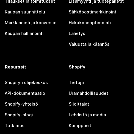
Tilaukset ja toimitukset
Lisämyynti ja tuotepaketit
Kaupan suunnittelu
Sähköpostimarkkinointi
Markkinointi ja konversio
Hakukoneoptimointi
Kaupan hallinnointi
Lähetys
Valuutta ja käännös
Resurssit
Shopify
Shopifyn ohjekeskus
Tietoja
API-dokumentaatio
Uramahdollisuudet
Shopify-yhteisö
Sijoittajat
Shopify-blogi
Lehdistö ja media
Tutkimus
Kumppanit