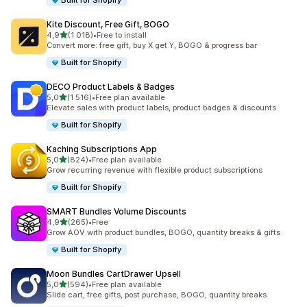
Built for Shopify
Kite Discount, Free Gift, BOGO
/ 5 tähteä
4,9
(1 018)
•
Free to install
1018 arvostelua yhteensä
Convert more: free gift, buy X get Y, BOGO & progress bar
Built for Shopify
DECO Product Labels & Badges
/ 5 tähteä
5,0
(1 516)
•
Free plan available
1516 arvostelua yhteensä
Elevate sales with product labels, product badges & discounts
Built for Shopify
Kaching Subscriptions App
/ 5 tähteä
5,0
(824)
•
Free plan available
824 arvostelua yhteensä
Grow recurring revenue with flexible product subscriptions
Built for Shopify
SMART Bundles Volume Discounts
/ 5 tähteä
4,9
(265)
•
Free
265 arvostelua yhteensä
Grow AOV with product bundles, BOGO, quantity breaks & gifts
Built for Shopify
Moon Bundles CartDrawer Upsell
/ 5 tähteä
5,0
(594)
•
Free plan available
594 arvostelua yhteensä
Slide cart, free gifts, post purchase, BOGO, quantity breaks