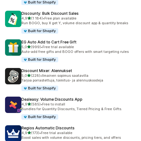
Built for Shopify
Discounty: Bulk Discount Sales
/ 5 tähteä
4,9
(1 184)
•
Free plan available
1184 arvostelua yhteensä
Run BOGO, buy X get Y, volume discount app & quantity breaks
Built for Shopify
EG Auto Add to Cart Free Gift
/ 5 tähteä
5,0
(999)
•
Free trial available
999 arvostelua yhteensä
Auto-add free gifts and BOGO offers with smart targeting rules
Built for Shopify
Discount Mixer: Alennukset
/ 5 tähteä
5,0
(228)
•
Ilmainen sopimus saatavilla
228 arvostelua yhteensä
Tarjoa porrastettuja, toimitus- ja alennuskoodeja
Built for Shopify
Dealeasy: Volume Discounts App
/ 5 tähteä
4,9
(585)
•
Free to install
585 arvostelua yhteensä
Bundles for Quantity Discounts, Tiered Pricing & Free Gifts.
Built for Shopify
Regios Automatic Discounts
/ 5 tähteä
4,9
(173)
•
Free trial available
173 arvostelua yhteensä
Boost sales with volume discounts, pricing tiers, and offers