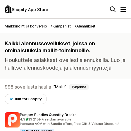
Shopify App Store
Markkinointi ja konversio
Kampanjat
Alennukset
Kaikki alennussovellukset, joissa on
ominaisuuksia mallit-toiminnoille.
Houkuttele asiakkaat ovellesi alennuksilla. Luo ja
hallitse alennuskoodeja ja alennusmyyntejä.
998 sovellusta haulla
Mallit
Tyhjennä
Built for Shopify
Pumper Bundles Quantity Breaks
/ 5 tähteä
4,9
(3 218)
•
Free plan available
3218 arvostelua yhteensä
Increase AOV with Bundle offers, Free Gift & Volume Discount!