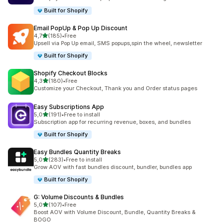
Built for Shopify
Email PopUp & Pop Up Discount
/ 5 tähteä
4,7
(185)
•
Free
185 arvostelua yhteensä
Upsell via Pop Up email, SMS popups,spin the wheel, newsletter
Built for Shopify
Shopify Checkout Blocks
/ 5 tähteä
4,3
(180)
•
Free
180 arvostelua yhteensä
Customize your Checkout, Thank you and Order status pages
Easy Subscriptions App
/ 5 tähteä
5,0
(191)
•
Free to install
191 arvostelua yhteensä
Subscription app for recurring revenue, boxes, and bundles
Built for Shopify
Easy Bundles Quantity Breaks
/ 5 tähteä
5,0
(283)
•
Free to install
283 arvostelua yhteensä
Grow AOV with fast bundles discount, bundler, bundles app
Built for Shopify
G: Volume Discounts & Bundles
/ 5 tähteä
5,0
(107)
•
Free
107 arvostelua yhteensä
Boost AOV with Volume Discount, Bundle, Quantity Breaks &
BOGO