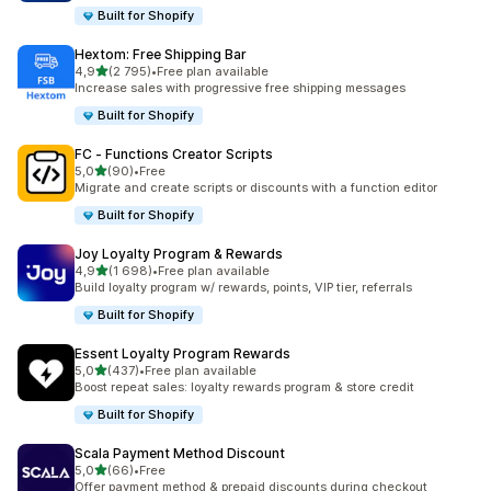
Built for Shopify
Hextom: Free Shipping Bar
/ 5 tähteä
4,9
(2 795)
•
Free plan available
2795 arvostelua yhteensä
Increase sales with progressive free shipping messages
Built for Shopify
FC ‑ Functions Creator Scripts
/ 5 tähteä
5,0
(90)
•
Free
90 arvostelua yhteensä
Migrate and create scripts or discounts with a function editor
Built for Shopify
Joy Loyalty Program & Rewards
/ 5 tähteä
4,9
(1 698)
•
Free plan available
1698 arvostelua yhteensä
Build loyalty program w/ rewards, points, VIP tier, referrals
Built for Shopify
Essent Loyalty Program Rewards
/ 5 tähteä
5,0
(437)
•
Free plan available
437 arvostelua yhteensä
Boost repeat sales: loyalty rewards program & store credit
Built for Shopify
Scala Payment Method Discount
/ 5 tähteä
5,0
(66)
•
Free
66 arvostelua yhteensä
Offer payment method & prepaid discounts during checkout