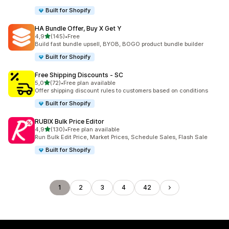
Built for Shopify
HA Bundle Offer, Buy X Get Y
av 5 stjerner
4,9
(145)
•
Free
Totalt 145 omtaler
Build fast bundle upsell, BYOB, BOGO product bundle builder
Built for Shopify
Free Shipping Discounts ‑ SC
av 5 stjerner
5,0
(72)
•
Free plan available
Totalt 72 omtaler
Offer shipping discount rules to customers based on conditions
Built for Shopify
RUBIX Bulk Price Editor
av 5 stjerner
4,9
(130)
•
Free plan available
Totalt 130 omtaler
Run Bulk Edit Price, Market Prices, Schedule Sales, Flash Sale
Built for Shopify
1
2
3
4
42