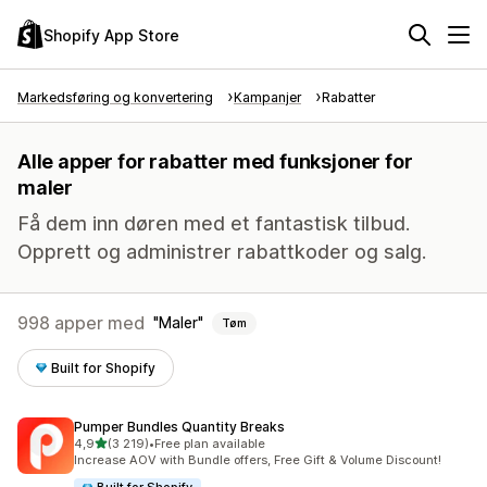
Shopify App Store
Markedsføring og konvertering
Kampanjer
Rabatter
Alle apper for rabatter med funksjoner for
maler
Få dem inn døren med et fantastisk tilbud.
Opprett og administrer rabattkoder og salg.
998 apper med
Maler
Tøm
Built for Shopify
Pumper Bundles Quantity Breaks
av 5 stjerner
4,9
(3 219)
•
Free plan available
Totalt 3219 omtaler
Increase AOV with Bundle offers, Free Gift & Volume Discount!