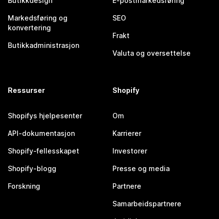
Butikkdesign
E-postmarkedsføring
Markedsføring og
SEO
konvertering
Frakt
Butikkadministrasjon
Valuta og oversettelse
Ressurser
Shopify
Shopifys hjelpesenter
Om
API-dokumentasjon
Karrierer
Shopify-fellesskapet
Investorer
Shopify-blogg
Presse og media
Forskning
Partnere
Samarbeidspartnere