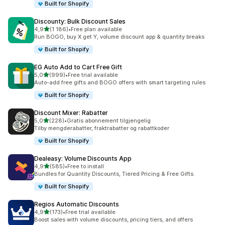
Built for Shopify
Discounty: Bulk Discount Sales
av 5 stjerner
4,9
(1 186)
•
Free plan available
Totalt 1186 omtaler
Run BOGO, buy X get Y, volume discount app & quantity breaks
Built for Shopify
EG Auto Add to Cart Free Gift
av 5 stjerner
5,0
(999)
•
Free trial available
Totalt 999 omtaler
Auto-add free gifts and BOGO offers with smart targeting rules
Built for Shopify
Discount Mixer: Rabatter
av 5 stjerner
5,0
(228)
•
Gratis abonnement tilgjengelig
Totalt 228 omtaler
Tilby mengderabatter, fraktrabatter og rabattkoder
Built for Shopify
Dealeasy: Volume Discounts App
av 5 stjerner
4,9
(585)
•
Free to install
Totalt 585 omtaler
Bundles for Quantity Discounts, Tiered Pricing & Free Gifts.
Built for Shopify
Regios Automatic Discounts
av 5 stjerner
4,9
(173)
•
Free trial available
Totalt 173 omtaler
Boost sales with volume discounts, pricing tiers, and offers