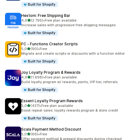
Built for Shopify
Hextom: Free Shipping Bar
av 5 stjerner
4,9
(2 795)
•
Free plan available
Totalt 2795 omtaler
Increase sales with progressive free shipping messages
Built for Shopify
FC ‑ Functions Creator Scripts
av 5 stjerner
5,0
(90)
•
Free
Totalt 90 omtaler
Migrate and create scripts or discounts with a function editor
Built for Shopify
Joy Loyalty Program & Rewards
av 5 stjerner
4,9
(1 698)
•
Free plan available
Totalt 1698 omtaler
Build loyalty program w/ rewards, points, VIP tier, referrals
Built for Shopify
Essent Loyalty Program Rewards
av 5 stjerner
5,0
(437)
•
Free plan available
Totalt 437 omtaler
Boost repeat sales: loyalty rewards program & store credit
Built for Shopify
Scala Payment Method Discount
av 5 stjerner
5,0
(66)
•
Free
Totalt 66 omtaler
Offer payment method & prepaid discounts during checkout