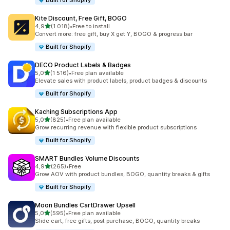
Built for Shopify
Kite Discount, Free Gift, BOGO
av 5 stjerner
4,9
(1 018)
•
Free to install
Totalt 1018 omtaler
Convert more: free gift, buy X get Y, BOGO & progress bar
Built for Shopify
DECO Product Labels & Badges
av 5 stjerner
5,0
(1 516)
•
Free plan available
Totalt 1516 omtaler
Elevate sales with product labels, product badges & discounts
Built for Shopify
Kaching Subscriptions App
av 5 stjerner
5,0
(825)
•
Free plan available
Totalt 825 omtaler
Grow recurring revenue with flexible product subscriptions
Built for Shopify
SMART Bundles Volume Discounts
av 5 stjerner
4,9
(265)
•
Free
Totalt 265 omtaler
Grow AOV with product bundles, BOGO, quantity breaks & gifts
Built for Shopify
Moon Bundles CartDrawer Upsell
av 5 stjerner
5,0
(595)
•
Free plan available
Totalt 595 omtaler
Slide cart, free gifts, post purchase, BOGO, quantity breaks