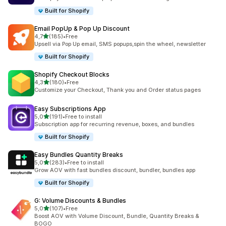
Built for Shopify
Email PopUp & Pop Up Discount
av 5 stjerner
4,7
(185)
•
Free
Totalt 185 omtaler
Upsell via Pop Up email, SMS popups,spin the wheel, newsletter
Built for Shopify
Shopify Checkout Blocks
av 5 stjerner
4,3
(180)
•
Free
Totalt 180 omtaler
Customize your Checkout, Thank you and Order status pages
Easy Subscriptions App
av 5 stjerner
5,0
(191)
•
Free to install
Totalt 191 omtaler
Subscription app for recurring revenue, boxes, and bundles
Built for Shopify
Easy Bundles Quantity Breaks
av 5 stjerner
5,0
(283)
•
Free to install
Totalt 283 omtaler
Grow AOV with fast bundles discount, bundler, bundles app
Built for Shopify
G: Volume Discounts & Bundles
av 5 stjerner
5,0
(107)
•
Free
Totalt 107 omtaler
Boost AOV with Volume Discount, Bundle, Quantity Breaks &
BOGO