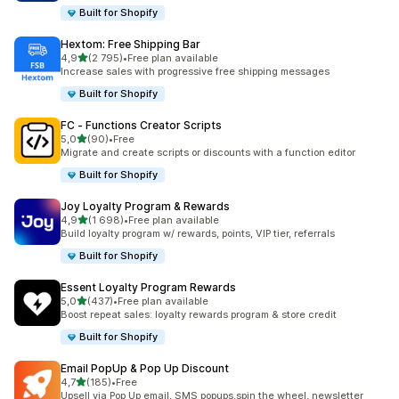
Built for Shopify
Hextom: Free Shipping Bar
z 5 hvězd
4,9
(2 795)
•
Free plan available
Celkový počet recenzí: 2795
Increase sales with progressive free shipping messages
Built for Shopify
FC ‑ Functions Creator Scripts
z 5 hvězd
5,0
(90)
•
Free
Celkový počet recenzí: 90
Migrate and create scripts or discounts with a function editor
Built for Shopify
Joy Loyalty Program & Rewards
z 5 hvězd
4,9
(1 698)
•
Free plan available
Celkový počet recenzí: 1698
Build loyalty program w/ rewards, points, VIP tier, referrals
Built for Shopify
Essent Loyalty Program Rewards
z 5 hvězd
5,0
(437)
•
Free plan available
Celkový počet recenzí: 437
Boost repeat sales: loyalty rewards program & store credit
Built for Shopify
Email PopUp & Pop Up Discount
z 5 hvězd
4,7
(185)
•
Free
Celkový počet recenzí: 185
Upsell via Pop Up email, SMS popups,spin the wheel, newsletter