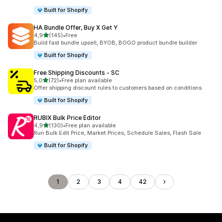
Built for Shopify
HA Bundle Offer, Buy X Get Y
z 5 hvězd
4,9
(145)
•
Free
Celkový počet recenzí: 145
Build fast bundle upsell, BYOB, BOGO product bundle builder
Built for Shopify
Free Shipping Discounts ‑ SC
z 5 hvězd
5,0
(72)
•
Free plan available
Celkový počet recenzí: 72
Offer shipping discount rules to customers based on conditions
Built for Shopify
RUBIX Bulk Price Editor
z 5 hvězd
4,9
(130)
•
Free plan available
Celkový počet recenzí: 130
Run Bulk Edit Price, Market Prices, Schedule Sales, Flash Sale
Built for Shopify
1
2
3
4
42