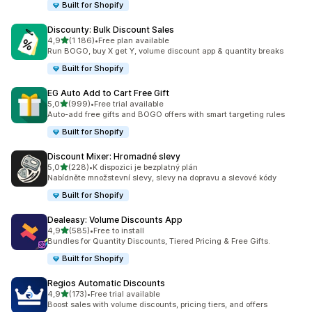
Built for Shopify
Discounty: Bulk Discount Sales
z 5 hvězd
4,9
(1 186)
•
Free plan available
Celkový počet recenzí: 1186
Run BOGO, buy X get Y, volume discount app & quantity breaks
Built for Shopify
EG Auto Add to Cart Free Gift
z 5 hvězd
5,0
(999)
•
Free trial available
Celkový počet recenzí: 999
Auto-add free gifts and BOGO offers with smart targeting rules
Built for Shopify
Discount Mixer: Hromadné slevy
z 5 hvězd
5,0
(228)
•
K dispozici je bezplatný plán
Celkový počet recenzí: 228
Nabídněte množstevní slevy, slevy na dopravu a slevové kódy
Built for Shopify
Dealeasy: Volume Discounts App
z 5 hvězd
4,9
(585)
•
Free to install
Celkový počet recenzí: 585
Bundles for Quantity Discounts, Tiered Pricing & Free Gifts.
Built for Shopify
Regios Automatic Discounts
z 5 hvězd
4,9
(173)
•
Free trial available
Celkový počet recenzí: 173
Boost sales with volume discounts, pricing tiers, and offers