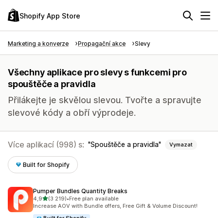
Shopify App Store
Marketing a konverze
Propagační akce
Slevy
Všechny aplikace pro slevy s funkcemi pro
spouštěče a pravidla
Přilákejte je skvělou slevou. Tvořte a spravujte
slevové kódy a obří výprodeje.
Více aplikací (998) s:
Spouštěče a pravidla
Vymazat
Built for Shopify
Pumper Bundles Quantity Breaks
z 5 hvězd
4,9
(3 219)
•
Free plan available
Celkový počet recenzí: 3219
Increase AOV with Bundle offers, Free Gift & Volume Discount!