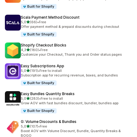
Built for Shopify
Scala Payment Method Discount
z 5 hvězd
5,0
(66)
•
Free
Celkový počet recenzí: 66
Offer payment method & prepaid discounts during checkout
Built for Shopify
Shopify Checkout Blocks
z 5 hvězd
4,3
(180)
•
Free
Celkový počet recenzí: 180
Customize your Checkout, Thank you and Order status pages
Easy Subscriptions App
z 5 hvězd
5,0
(191)
•
Free to install
Celkový počet recenzí: 191
Subscription app for recurring revenue, boxes, and bundles
Built for Shopify
Easy Bundles Quantity Breaks
z 5 hvězd
5,0
(283)
•
Free to install
Celkový počet recenzí: 283
Grow AOV with fast bundles discount, bundler, bundles app
Built for Shopify
G: Volume Discounts & Bundles
z 5 hvězd
5,0
(107)
•
Free
Celkový počet recenzí: 107
Boost AOV with Volume Discount, Bundle, Quantity Breaks &
BOGO