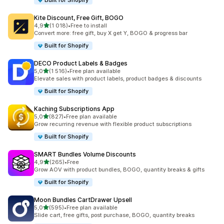
Built for Shopify
Kite Discount, Free Gift, BOGO
z 5 hvězd
4,9
(1 018)
•
Free to install
Celkový počet recenzí: 1018
Convert more: free gift, buy X get Y, BOGO & progress bar
Built for Shopify
DECO Product Labels & Badges
z 5 hvězd
5,0
(1 516)
•
Free plan available
Celkový počet recenzí: 1516
Elevate sales with product labels, product badges & discounts
Built for Shopify
Kaching Subscriptions App
z 5 hvězd
5,0
(827)
•
Free plan available
Celkový počet recenzí: 827
Grow recurring revenue with flexible product subscriptions
Built for Shopify
SMART Bundles Volume Discounts
z 5 hvězd
4,9
(265)
•
Free
Celkový počet recenzí: 265
Grow AOV with product bundles, BOGO, quantity breaks & gifts
Built for Shopify
Moon Bundles CartDrawer Upsell
z 5 hvězd
5,0
(595)
•
Free plan available
Celkový počet recenzí: 595
Slide cart, free gifts, post purchase, BOGO, quantity breaks