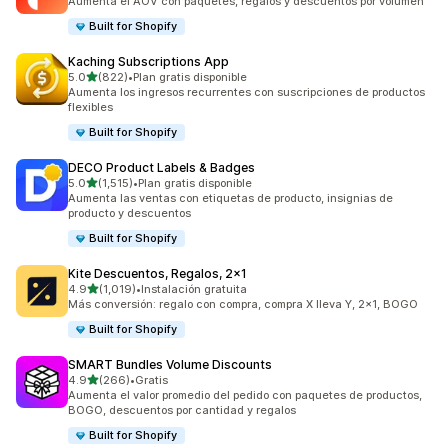
Aumenta el AOV con paquetes, regalos y descuentos por volumen
Built for Shopify
Kaching Subscriptions App
de 5 estrellas
5.0
(822)
•
Plan gratis disponible
822 reseñas en total
Aumenta los ingresos recurrentes con suscripciones de productos
flexibles
Built for Shopify
DECO Product Labels & Badges
de 5 estrellas
5.0
(1,515)
•
Plan gratis disponible
1515 reseñas en total
Aumenta las ventas con etiquetas de producto, insignias de
producto y descuentos
Built for Shopify
Kite Descuentos, Regalos, 2x1
de 5 estrellas
4.9
(1,019)
•
Instalación gratuita
1019 reseñas en total
Más conversión: regalo con compra, compra X lleva Y, 2x1, BOGO
Built for Shopify
SMART Bundles Volume Discounts
de 5 estrellas
4.9
(266)
•
Gratis
266 reseñas en total
Aumenta el valor promedio del pedido con paquetes de productos,
BOGO, descuentos por cantidad y regalos
Built for Shopify