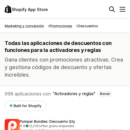
Shopify App Store
Marketing y conversión
Promociones
Descuentos
Todas las aplicaciones de descuentos con
funciones para la activadores y reglas
Gana clientes con promociones atractivas. Crea
y gestiona códigos de descuento y ofertas
increíbles.
998 aplicaciones con
Activadores y reglas
Borrar
Built for Shopify
Pumper Bundles: Descuento Qty
de 5 estrellas
4.9
(3,216)
•
Plan gratis disponible
3216 reseñas en total