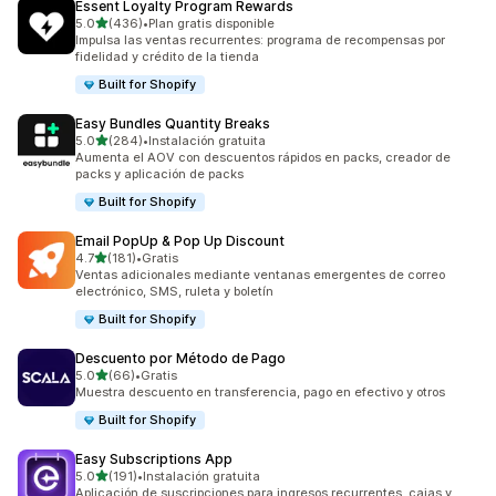
Essent Loyalty Program Rewards
de 5 estrellas
5.0
(436)
•
Plan gratis disponible
436 reseñas en total
Impulsa las ventas recurrentes: programa de recompensas por
fidelidad y crédito de la tienda
Built for Shopify
Easy Bundles Quantity Breaks
de 5 estrellas
5.0
(284)
•
Instalación gratuita
284 reseñas en total
Aumenta el AOV con descuentos rápidos en packs, creador de
packs y aplicación de packs
Built for Shopify
Email PopUp & Pop Up Discount
de 5 estrellas
4.7
(181)
•
Gratis
181 reseñas en total
Ventas adicionales mediante ventanas emergentes de correo
electrónico, SMS, ruleta y boletín
Built for Shopify
Descuento por Método de Pago
de 5 estrellas
5.0
(66)
•
Gratis
66 reseñas en total
Muestra descuento en transferencia, pago en efectivo y otros
Built for Shopify
Easy Subscriptions App
de 5 estrellas
5.0
(191)
•
Instalación gratuita
191 reseñas en total
Aplicación de suscripciones para ingresos recurrentes, cajas y