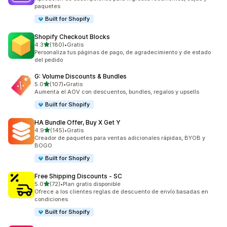
paquetes
Built for Shopify
Shopify Checkout Blocks
de 5 estrellas
4.3
(180)
•
Gratis
180 reseñas en total
Personaliza tus páginas de pago, de agradecimiento y de estado
del pedido
G: Volume Discounts & Bundles
de 5 estrellas
5.0
(107)
•
Gratis
107 reseñas en total
Aumenta el AOV con descuentos, bundles, regalos y upsells
Built for Shopify
HA Bundle Offer, Buy X Get Y
de 5 estrellas
4.9
(145)
•
Gratis
145 reseñas en total
Creador de paquetes para ventas adicionales rápidas, BYOB y
BOGO
Built for Shopify
Free Shipping Discounts ‑ SC
de 5 estrellas
5.0
(72)
•
Plan gratis disponible
72 reseñas en total
Ofrece a los clientes reglas de descuento de envío basadas en
condiciones
Built for Shopify