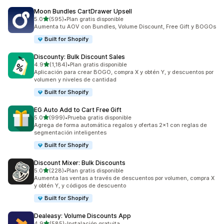
Moon Bundles CartDrawer Upsell
de 5 estrellas
5.0
(595)
•
Plan gratis disponible
595 reseñas en total
Aumenta tu AOV con Bundles, Volume Discount, Free Gift y BOGOs
Built for Shopify
Discounty: Bulk Discount Sales
de 5 estrellas
4.9
(1,184)
•
Plan gratis disponible
1184 reseñas en total
Aplicación para crear BOGO, compra X y obtén Y, y descuentos por
volumen y niveles de cantidad
Built for Shopify
EG Auto Add to Cart Free Gift
de 5 estrellas
5.0
(999)
•
Prueba gratis disponible
999 reseñas en total
Agrega de forma automática regalos y ofertas 2x1 con reglas de
segmentación inteligentes
Built for Shopify
Discount Mixer: Bulk Discounts
de 5 estrellas
5.0
(228)
•
Plan gratis disponible
228 reseñas en total
Aumenta las ventas a través de descuentos por volumen, compra X
y obtén Y, y códigos de descuento
Built for Shopify
Dealeasy: Volume Discounts App
de 5 estrellas
4.9
(585)
•
Instalación gratuita