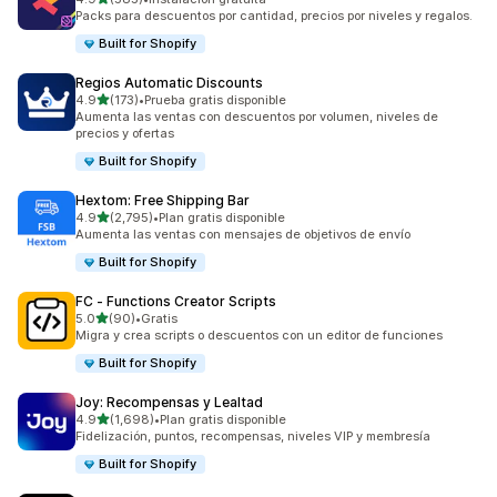
585 reseñas en total
Packs para descuentos por cantidad, precios por niveles y regalos.
Built for Shopify
Regios Automatic Discounts
de 5 estrellas
4.9
(173)
•
Prueba gratis disponible
173 reseñas en total
Aumenta las ventas con descuentos por volumen, niveles de
precios y ofertas
Built for Shopify
Hextom: Free Shipping Bar
de 5 estrellas
4.9
(2,795)
•
Plan gratis disponible
2795 reseñas en total
Aumenta las ventas con mensajes de objetivos de envío
Built for Shopify
FC ‑ Functions Creator Scripts
de 5 estrellas
5.0
(90)
•
Gratis
90 reseñas en total
Migra y crea scripts o descuentos con un editor de funciones
Built for Shopify
Joy: Recompensas y Lealtad
de 5 estrellas
4.9
(1,698)
•
Plan gratis disponible
1698 reseñas en total
Fidelización, puntos, recompensas, niveles VIP y membresía
Built for Shopify