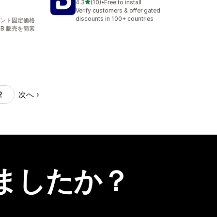
5つ星中
4.3
(10)
•
Free to install
合計レビュー数：10件
Verify customers & offer gated
discounts in 100+ countries
ント固定価格
2B 販売を簡素
次へ
2
ましたか？