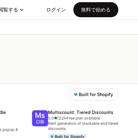
閲覧する
ログイン
無料で始める
Built for Shopify
dle
Multiscount: Tiered Discounts
5つ星中
5.0
(22)
•
Free plan available
合計レビュー数：22件
Next generation of stackable and tiered
discounts
ns popup &
.
Built for Shopify