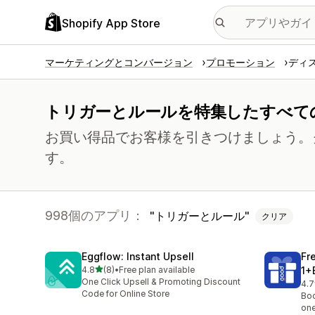
Shopify App Store
マーケティングとコンバージョン
プロモーション
ディ
トリガーとルールを特集したすべて
お買い得品でお客様を引きつけましょう。
す。
998個のアプリ：
トリガーとルール
クリア
Eggflow: Instant Upsell
Fr
5つ星中
4.8
(8)
•
Free plan available
1+
合計レビュー数：8件
One Click Upsell & Promoting Discount
4.7
合
Code for Online Store
Boo
one