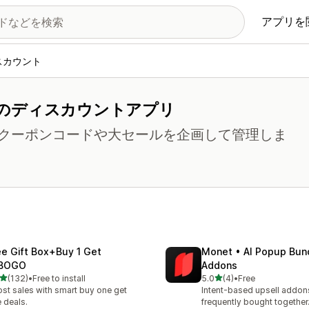
アプリを
スカウント
のディスカウントアプリ
クーポンコードや大セールを企画して管理しま
ee Gift Box+Buy 1 Get
Monet • AI Popup Bun
BOGO
Addons
5つ星中
5つ星中
(132)
•
Free to install
5.0
(4)
•
Free
計レビュー数：132件
合計レビュー数：4件
st sales with smart buy one get
Intent-based upsell addo
 deals.
frequently bought together