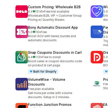
Custom Pricing: Wholesale B2B
Wi
5つ星中
4.4
(514)
•
Free trial available
5.0
合計レビュー数：514件
合
Wholesale B2B, VIP + Customer Group
Dri
Pricing w/ Quantity Breaks
dis
Bony Automatic Discount App
Pa
5つ星中
5.0
(5)
•
Free
Di
合計レビュー数：5件
Boost AOV with tiered, bundle and
3.0
合
automatic discounts
Tri
mul
Snap Coupons Discounts in Cart
Di
5つ星中
4.4
(13)
•
Free to install
5.0
合計レビュー数：13件
合
Boost sales w coupon discounts code
Vol
on product & cart page
BOG
Built for Shopify
VolumeWise ‑ Volume
Pr
Discounts
Fre
Sh
Free plan available
Sell more per order with volume
discounts. Setup in 2 minutes.
Function Junction Promos
EA