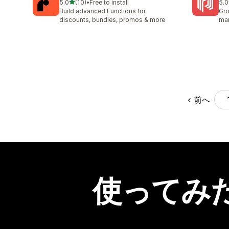
5つ星中
5.0
(10)
•
Free to install
5.0
合計レビュー数：10件
合
Build advanced Functions for
Gro
discounts, bundles, promos & more
ma
前へ
使ってみ