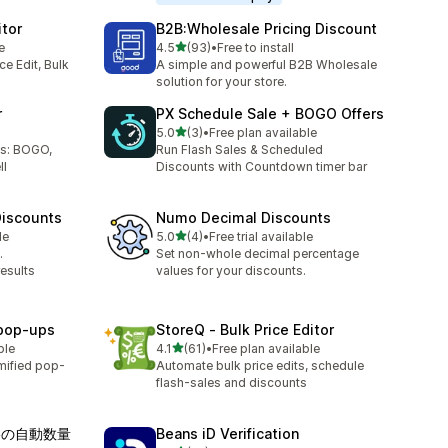
itor
B2B:Wholesale Pricing Discount
5つ星中
e
4.5
(93)
•
Free to install
合計レビュー数：93件
ce Edit, Bulk
A simple and powerful B2B Wholesale
solution for your store.
r
PX Schedule Sale + BOGO Offers
5つ星中
5.0
(3)
•
Free plan available
合計レビュー数：3件
ts: BOGO,
Run Flash Sales & Scheduled
ll
Discounts with Countdown timer bar
iscounts
Numo Decimal Discounts
5つ星中
le
5.0
(4)
•
Free trial available
合計レビュー数：4件
.
Set non-whole decimal percentage
results
values for your discounts.
 pop‑ups
StoreQ ‑ Bulk Price Editor
5つ星中
ble
4.1
(61)
•
Free plan available
合計レビュー数：61件
mified pop-
Automate bulk price edits, schedule
flash‑sales and discounts
B価格の自動数量
Beans iD Verification