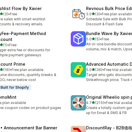
shlist Flow By Xavier
Revnous Bulk Price Ed
5つ星中
5つ星中
(3)
•
Free
5.0
(3)
•
Free plan availabl
計レビュー数：3件
合計レビュー数：3件
ve sales with smart wishlist
Schedule Sale with Bulk Pri
counts & recovery emails.
Discount & Flash Sale
yFee‑Payment Method
Bundle Wave By Xavie
5つ星中
scount
5.0
(5)
•
Free
合計レビュー数：5件
All-in-one bundle discoun
5つ星中
(1)
•
Free
計レビュー数：1件
volume, mix & match, Upse
gger extra fee or discounts for
tiple payment gateways
scount Prime
Advanced Automatic D
5つ星中
5つ星中
(16)
•
Free plan available
5.0
(36)
•
Free trial availab
計レビュー数：16件
合計レビュー数：36件
ume discounts, quantity breaks &
Target who gets discounts
O, never below cost
Strikethrough price. Track 
Built for Shopify
omoMint
Original Wheelio spin
5つ星中
e plan available
4.7
(215)
•
Free trial availa
合計レビュー数：215件
ow coupon codes on product pages
Create a totally custom ga
up for Email & SMS & FB
 • Announcement Bar Banner
DiscountRay ‑ B2