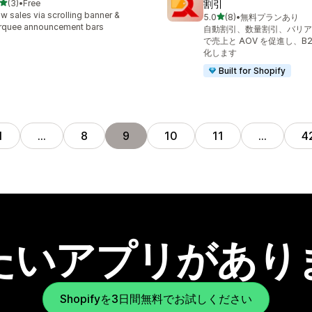
5つ星中
(3)
•
Free
割引
計レビュー数：3件
w sales via scrolling banner &
5つ星中
5.0
(8)
•
無料プランあり
合計レビュー数：8件
rquee announcement bars
自動割引、数量割引、バリア
で売上と AOV を促進し、B
化します
Built for Shopify
1
…
8
9
10
11
…
4
たいアプリがあり
Shopifyを3日間無料でお試しください