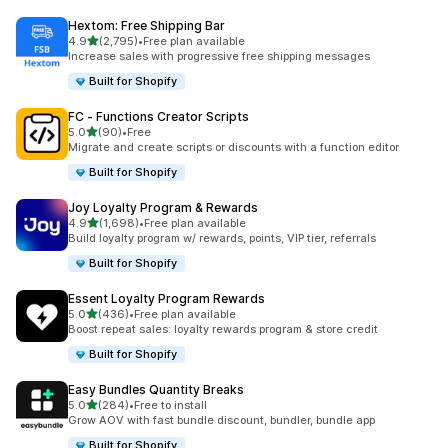
Hextom: Free Shipping Bar
별 5개 중
4.9
(2,795)
•
Free plan available
총 리뷰 2795개
Increase sales with progressive free shipping messages
Built for Shopify
FC ‑ Functions Creator Scripts
별 5개 중
5.0
(90)
•
Free
총 리뷰 90개
Migrate and create scripts or discounts with a function editor
Built for Shopify
Joy Loyalty Program & Rewards
별 5개 중
4.9
(1,698)
•
Free plan available
총 리뷰 1698개
Build loyalty program w/ rewards, points, VIP tier, referrals
Built for Shopify
Essent Loyalty Program Rewards
별 5개 중
5.0
(436)
•
Free plan available
총 리뷰 436개
Boost repeat sales: loyalty rewards program & store credit
Built for Shopify
Easy Bundles Quantity Breaks
별 5개 중
5.0
(284)
•
Free to install
총 리뷰 284개
Grow AOV with fast bundle discount, bundler, bundle app
Built for Shopify