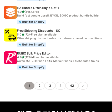
HA Bundle Offer, Buy X Get Y
별 5개 중
4.9
(145)
•
Free
총 리뷰 145개
Build fast bundle upsell, BYOB, BOGO product bundle builder
Built for Shopify
Free Shipping Discounts ‑ SC
별 5개 중
5.0
(72)
•
Free plan available
총 리뷰 72개
Offer shipping discount rules to customers based on conditions
Built for Shopify
RUBIX Bulk Price Editor
별 5개 중
4.9
(129)
•
Free plan available
총 리뷰 129개
Automate Bulk Price Edits, Market Prices & Scheduled Sales
Built for Shopify
1
2
3
4
42