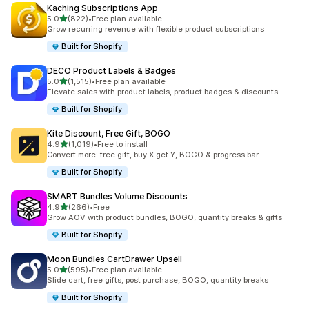
Kaching Subscriptions App
별 5개 중
5.0
(822)
•
Free plan available
총 리뷰 822개
Grow recurring revenue with flexible product subscriptions
Built for Shopify
DECO Product Labels & Badges
별 5개 중
5.0
(1,515)
•
Free plan available
총 리뷰 1515개
Elevate sales with product labels, product badges & discounts
Built for Shopify
Kite Discount, Free Gift, BOGO
별 5개 중
4.9
(1,019)
•
Free to install
총 리뷰 1019개
Convert more: free gift, buy X get Y, BOGO & progress bar
Built for Shopify
SMART Bundles Volume Discounts
별 5개 중
4.9
(266)
•
Free
총 리뷰 266개
Grow AOV with product bundles, BOGO, quantity breaks & gifts
Built for Shopify
Moon Bundles CartDrawer Upsell
별 5개 중
5.0
(595)
•
Free plan available
총 리뷰 595개
Slide cart, free gifts, post purchase, BOGO, quantity breaks
Built for Shopify