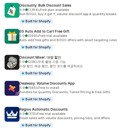
Discounty: Bulk Discount Sales
별 5개 중
4.9
(1,184)
•
Free plan available
총 리뷰 1184개
Run BOGO, buy X get Y, volume discount app & quantity breaks
Built for Shopify
EG Auto Add to Cart Free Gift
별 5개 중
5.0
(999)
•
Free trial available
총 리뷰 999개
Auto-add free gifts and BOGO offers with smart targeting rules
Built for Shopify
Discount Mixer: 대량 할인
별 5개 중
5.0
(228)
•
무료 플랜 사용 가능
총 리뷰 228개
수량 할인, 배송 할인, 할인 코드를 제공하세요
Built for Shopify
Dealeasy: Volume Discounts App
별 5개 중
4.9
(585)
•
Free to install
총 리뷰 585개
Bundles for Quantity Discounts, Tiered Pricing & Free Gifts.
Built for Shopify
Regios Automatic Discounts
별 5개 중
4.9
(173)
•
Free trial available
총 리뷰 173개
Boost sales with volume discounts, pricing tiers, and offers
Built for Shopify