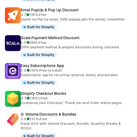
Email PopUp & Pop Up Discount
별 5개 중
4.7
(181)
•
Free
총 리뷰 181개
Upsell via Pop Up email, SMS popups,spin the wheel, newsletter
Built for Shopify
Scala Payment Method Discount
별 5개 중
5.0
(66)
•
Free
총 리뷰 66개
Offer payment method & prepaid discounts during checkout
Built for Shopify
Easy Subscriptions App
별 5개 중
5.0
(191)
•
Free to install
총 리뷰 191개
Subscription app for recurring revenue, boxes, and bundles
Built for Shopify
Shopify Checkout Blocks
별 5개 중
4.3
(180)
•
Free
총 리뷰 180개
Customize your Checkout, Thank you and Order status pages
G: Volume Discounts & Bundles
별 5개 중
5.0
(107)
•
Free
총 리뷰 107개
Boost AOV with Volume Discount, Bundle, Quantity Breaks &
BOGO
Built for Shopify