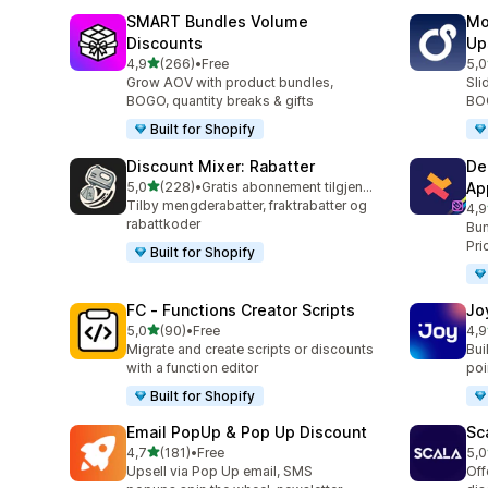
SMART Bundles Volume
Mo
Discounts
Up
av 5 stjerner
4,9
(266)
•
Free
5,0
Totalt 266 omtaler
Tot
Grow AOV with product bundles,
Sli
BOGO, quantity breaks & gifts
BOG
Built for Shopify
Discount Mixer: Rabatter
De
av 5 stjerner
5,0
(228)
•
Gratis abonnement tilgjengelig
Ap
Totalt 228 omtaler
Tilby mengderabatter, fraktrabatter og
4,9
Tot
rabattkoder
Bun
Pri
Built for Shopify
FC ‑ Functions Creator Scripts
Jo
av 5 stjerner
5,0
(90)
•
Free
4,9
Totalt 90 omtaler
Tot
Migrate and create scripts or discounts
Bui
with a function editor
poin
Built for Shopify
Email PopUp & Pop Up Discount
Sc
av 5 stjerner
4,7
(181)
•
Free
5,0
Totalt 181 omtaler
Tot
Upsell via Pop Up email, SMS
Off