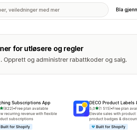
Bla gjen
ner for utløsere og regler
. Opprett og administrer rabattkoder og salg.
ching Subscriptions App
DECO Product Labels 
av 5 stjerner
av 5 stjerner
(822)
•
Free plan available
5,0
(1 515)
•
Free plan avai
alt 822 omtaler
Totalt 1515 omtaler
w recurring revenue with flexible
Elevate sales with product 
duct subscriptions
product badges & discoun
Built for Shopify
Built for Shopify