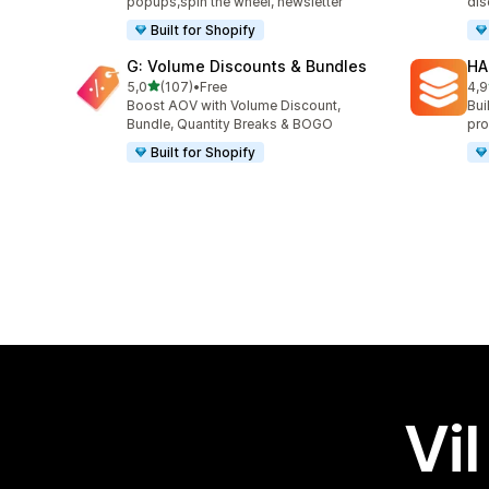
popups,spin the wheel, newsletter
dis
Built for Shopify
G: Volume Discounts & Bundles
HA
av 5 stjerner
5,0
(107)
•
Free
4,9
Totalt 107 omtaler
Tot
Boost AOV with Volume Discount,
Bui
Bundle, Quantity Breaks & BOGO
pro
Built for Shopify
Vil