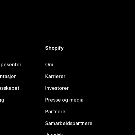
Shopify
lpesenter
Om
ntasjon
Karrierer
lesskapet
Investorer
gg
Presse og media
Partnere
Samarbeidspartnere