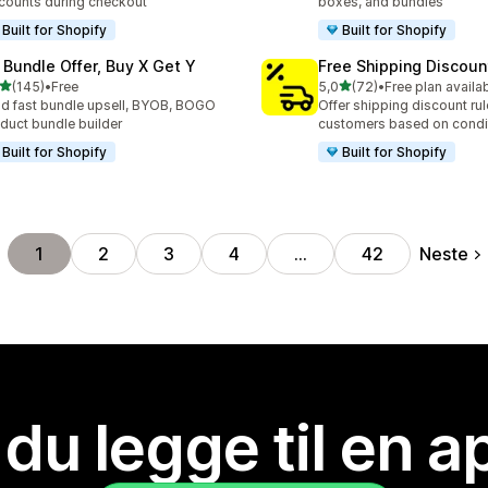
counts during checkout
boxes, and bundles
Built for Shopify
Built for Shopify
 Bundle Offer, Buy X Get Y
Free Shipping Discoun
av 5 stjerner
av 5 stjerner
(145)
•
Free
5,0
(72)
•
Free plan availa
alt 145 omtaler
Totalt 72 omtaler
ld fast bundle upsell, BYOB, BOGO
Offer shipping discount rul
duct bundle builder
customers based on condi
Built for Shopify
Built for Shopify
Neste
1
2
3
4
…
42
 du legge til en 