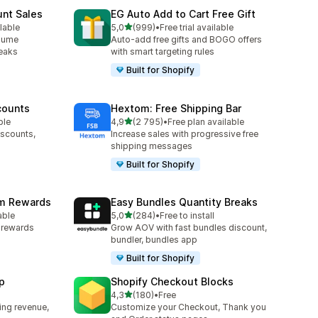
unt Sales
EG Auto Add to Cart Free Gift
av 5 stjerner
lable
5,0
(999)
•
Free trial available
Totalt 999 omtaler
olume
Auto-add free gifts and BOGO offers
reaks
with smart targeting rules
Built for Shopify
counts
Hextom: Free Shipping Bar
av 5 stjerner
ble
4,9
(2 795)
•
Free plan available
Totalt 2795 omtaler
iscounts,
Increase sales with progressive free
shipping messages
Built for Shopify
am Rewards
Easy Bundles Quantity Breaks
av 5 stjerner
able
5,0
(284)
•
Free to install
Totalt 284 omtaler
y rewards
Grow AOV with fast bundles discount,
bundler, bundles app
Built for Shopify
p
Shopify Checkout Blocks
av 5 stjerner
4,3
(180)
•
Free
Totalt 180 omtaler
ing revenue,
Customize your Checkout, Thank you