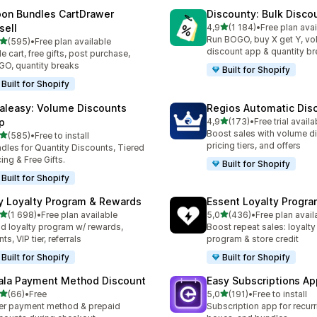
on Bundles CartDrawer
Discounty: Bulk Disco
av 5 stjerner
sell
4,9
(1 184)
•
Free plan avai
Totalt 1184 omtaler
Run BOGO, buy X get Y, v
av 5 stjerner
(595)
•
Free plan available
alt 595 omtaler
discount app & quantity b
de cart, free gifts, post purchase,
O, quantity breaks
Built for Shopify
Built for Shopify
aleasy: Volume Discounts
Regios Automatic Dis
av 5 stjerner
p
4,9
(173)
•
Free trial availa
Totalt 173 omtaler
Boost sales with volume d
av 5 stjerner
(585)
•
Free to install
alt 585 omtaler
pricing tiers, and offers
dles for Quantity Discounts, Tiered
cing & Free Gifts.
Built for Shopify
Built for Shopify
y Loyalty Program & Rewards
Essent Loyalty Progr
av 5 stjerner
av 5 stjerner
(1 698)
•
Free plan available
5,0
(436)
•
Free plan avail
alt 1698 omtaler
Totalt 436 omtaler
ld loyalty program w/ rewards,
Boost repeat sales: loyalt
ts, VIP tier, referrals
program & store credit
Built for Shopify
Built for Shopify
ala Payment Method Discount
Easy Subscriptions Ap
av 5 stjerner
av 5 stjerner
(66)
•
Free
5,0
(191)
•
Free to install
alt 66 omtaler
Totalt 191 omtaler
er payment method & prepaid
Subscription app for recurr