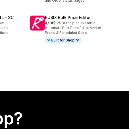
and Order status pages
ts ‑ SC
RUBIX Bulk Price Editor
av 5 stjerner
ble
4,9
(129)
•
Free plan available
Totalt 129 omtaler
es to
Automate Bulk Price Edits, Market
tions
Prices & Scheduled Sales
Built for Shopify
app?