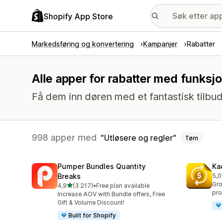
Shopify App Store
Markedsføring og konvertering
Kampanjer
Rabatter
Alle apper for rabatter med funksjo
Få dem inn døren med et fantastisk tilbud
998 apper med
Utløsere og regler
Tøm
Pumper Bundles Quantity
Ka
Breaks
5,0
Tot
Gro
av 5 stjerner
4,9
(3 217)
•
Free plan available
Totalt 3217 omtaler
pro
Increase AOV with Bundle offers, Free
Gift & Volume Discount!
Built for Shopify