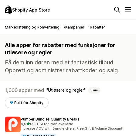
Shopify App Store
Markedsføring og konvertering
Kampanjer
Rabatter
Alle apper for rabatter med funksjoner for
utløsere og regler
Få dem inn døren med et fantastisk tilbud.
Opprett og administrer rabattkoder og salg.
1,000 apper med
Utløsere og regler
Tøm
Built for Shopify
Pumper Bundles Quantity Breaks
av 5 stjerner
4,9
(3 211)
•
Free plan available
Totalt 3211 omtaler
Increase AOV with Bundle offers, Free Gift & Volume Discount!