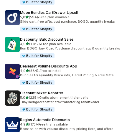
Built for Shopify
Moon Bundles CartDrawer Upsell
av 5 stjerner
5,0
(594)
•
Free plan available
Totalt 594 omtaler
Slide cart, free gifts, post purchase, BOGO, quantity breaks
Built for Shopify
Discounty: Bulk Discount Sales
av 5 stjerner
4,9
(1 182)
•
Free plan available
Totalt 1182 omtaler
Run BOGO, buy X get Y, volume discount app & quantity breaks
Built for Shopify
Dealeasy: Volume Discounts App
av 5 stjerner
4,9
(584)
•
Free to install
Totalt 584 omtaler
Bundles for Quantity Discounts, Tiered Pricing & Free Gifts.
Built for Shopify
Discount Mixer: Rabatter
av 5 stjerner
5,0
(228)
•
Gratis abonnement tilgjengelig
Totalt 228 omtaler
Tilby mengderabatter, fraktrabatter og rabattkoder
Built for Shopify
Regios Automatic Discounts
av 5 stjerner
4,9
(173)
•
Free trial available
Totalt 173 omtaler
Boost sales with volume discounts, pricing tiers, and offers