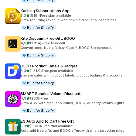
Built for Shopify
Kaching Subscriptions App
av 5 stjerner
5,0
(819)
•
Free plan available
Totalt 819 omtaler
Grow recurring revenue with flexible product subscriptions
Built for Shopify
Kite Discount, Free Gift, BOGO
av 5 stjerner
4,9
(1 014)
•
Free to install
Totalt 1014 omtaler
Convert more: free gift, buy X get Y, BOGO & progress bar
Built for Shopify
DECO Product Labels & Badges
av 5 stjerner
5,0
(1 512)
•
Free plan available
Totalt 1512 omtaler
Elevate sales with product labels, product badges & discounts
Built for Shopify
SMART Bundles Volume Discounts
av 5 stjerner
4,9
(263)
•
Free
Totalt 263 omtaler
Grow AOV with product bundles, BOGO, quantity breaks & gifts
Built for Shopify
EG Auto Add to Cart Free Gift
av 5 stjerner
5,0
(1 001)
•
Free trial available
Totalt 1001 omtaler
Auto-add free gifts and BOGO offers with smart targeting rules