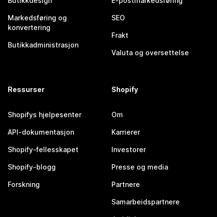
Butikkdesign
E-postmarkedsføring
Markedsføring og
SEO
konvertering
Frakt
Butikkadministrasjon
Valuta og oversettelse
Ressurser
Shopify
Shopifys hjelpesenter
Om
API-dokumentasjon
Karrierer
Shopify-fellesskapet
Investorer
Shopify-blogg
Presse og media
Forskning
Partnere
Samarbeidspartnere