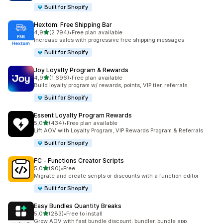
Built for Shopify
Hextom: Free Shipping Bar
av 5 stjerner
4,9
(2 794)
•
Free plan available
Totalt 2794 omtaler
Increase sales with progressive free shipping messages
Built for Shopify
Joy Loyalty Program & Rewards
av 5 stjerner
4,9
(1 696)
•
Free plan available
Totalt 1696 omtaler
Build loyalty program w/ rewards, points, VIP tier, referrals
Built for Shopify
Essent Loyalty Program Rewards
av 5 stjerner
5,0
(434)
•
Free plan available
Totalt 434 omtaler
Lift AOV with Loyalty Program, VIP Rewards Program & Referrals
Built for Shopify
FC ‑ Functions Creator Scripts
av 5 stjerner
5,0
(90)
•
Free
Totalt 90 omtaler
Migrate and create scripts or discounts with a function editor
Built for Shopify
Easy Bundles Quantity Breaks
av 5 stjerner
5,0
(283)
•
Free to install
Totalt 283 omtaler
Grow AOV with fast bundle discount, bundler, bundle app