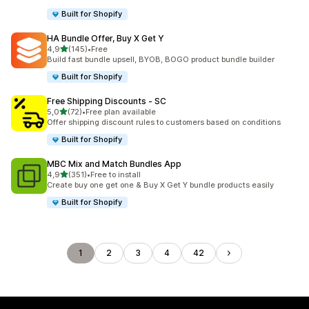
Built for Shopify
HA Bundle Offer, Buy X Get Y
av 5 stjerner
4,9
(145)
•
Free
Totalt 145 omtaler
Build fast bundle upsell, BYOB, BOGO product bundle builder
Built for Shopify
Free Shipping Discounts ‑ SC
av 5 stjerner
5,0
(72)
•
Free plan available
Totalt 72 omtaler
Offer shipping discount rules to customers based on conditions
Built for Shopify
MBC Mix and Match Bundles App
av 5 stjerner
4,9
(351)
•
Free to install
Totalt 351 omtaler
Create buy one get one & Buy X Get Y bundle products easily
Built for Shopify
1
2
3
4
42