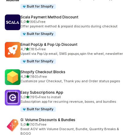
Built for Shopify
Scala Payment Method Discount
av 5 stjerner
5,0
(66)
•
Free
Totalt 66 omtaler
Offer payment method & prepaid discounts during checkout
Built for Shopify
Email PopUp & Pop Up Discount
av 5 stjerner
4,7
(181)
•
Free
Totalt 181 omtaler
Upsell via Pop Up email, SMS popups,spin the wheel, newsletter
Built for Shopify
Shopify Checkout Blocks
av 5 stjerner
4,3
(180)
•
Free
Totalt 180 omtaler
Customize your Checkout, Thank you and Order status pages
Easy Subscriptions App
av 5 stjerner
5,0
(191)
•
Free to install
Totalt 191 omtaler
Subscription app for recurring revenue, boxes, and bundles
Built for Shopify
G: Volume Discounts & Bundles
av 5 stjerner
5,0
(107)
•
Free
Totalt 107 omtaler
Boost AOV with Volume Discount, Bundle, Quantity Breaks &
BOGO