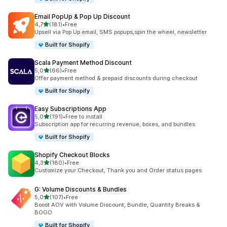
Email PopUp & Pop Up Discount
z 5 hvězd
4,7
(181)
•
Free
Celkový počet recenzí: 181
Upsell via Pop Up email, SMS popups,spin the wheel, newsletter
Built for Shopify
Scala Payment Method Discount
z 5 hvězd
5,0
(66)
•
Free
Celkový počet recenzí: 66
Offer payment method & prepaid discounts during checkout
Built for Shopify
Easy Subscriptions App
z 5 hvězd
5,0
(191)
•
Free to install
Celkový počet recenzí: 191
Subscription app for recurring revenue, boxes, and bundles
Built for Shopify
Shopify Checkout Blocks
z 5 hvězd
4,3
(180)
•
Free
Celkový počet recenzí: 180
Customize your Checkout, Thank you and Order status pages
G: Volume Discounts & Bundles
z 5 hvězd
5,0
(107)
•
Free
Celkový počet recenzí: 107
Boost AOV with Volume Discount, Bundle, Quantity Breaks &
BOGO
Built for Shopify