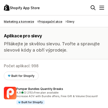
Shopify App Store
Marketing a konverze
Propagační akce
Slevy
Aplikace pro slevy
Přilákejte je skvělou slevou. Tvořte a spravujte
slevové kódy a obří výprodeje.
Počet aplikací: 998
Built for Shopify
Pumper Bundles Quantity Breaks
z 5 hvězd
4,9
(3 215)
•
Free plan available
Celkový počet recenzí: 3215
Increase AOV with Bundle offers, Free Gift & Volume Discount!
Built for Shopify