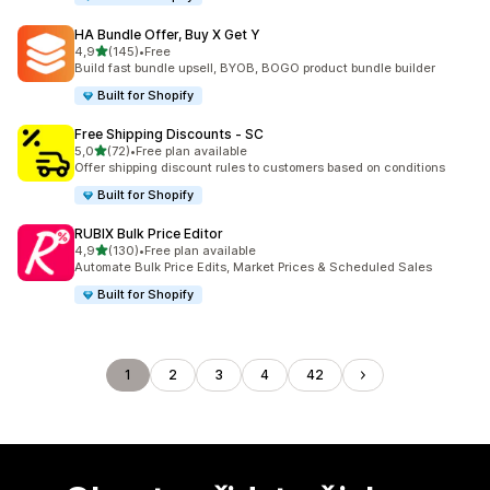
HA Bundle Offer, Buy X Get Y
z 5 hvězd
4,9
(145)
•
Free
Celkový počet recenzí: 145
Build fast bundle upsell, BYOB, BOGO product bundle builder
Built for Shopify
Free Shipping Discounts ‑ SC
z 5 hvězd
5,0
(72)
•
Free plan available
Celkový počet recenzí: 72
Offer shipping discount rules to customers based on conditions
Built for Shopify
RUBIX Bulk Price Editor
z 5 hvězd
4,9
(130)
•
Free plan available
Celkový počet recenzí: 130
Automate Bulk Price Edits, Market Prices & Scheduled Sales
Built for Shopify
1
2
3
4
42