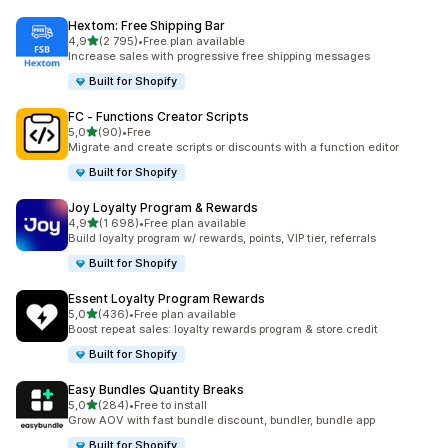
Hextom: Free Shipping Bar
z 5 hvězd
4,9
(2 795)
•
Free plan available
Celkový počet recenzí: 2795
Increase sales with progressive free shipping messages
Built for Shopify
FC ‑ Functions Creator Scripts
z 5 hvězd
5,0
(90)
•
Free
Celkový počet recenzí: 90
Migrate and create scripts or discounts with a function editor
Built for Shopify
Joy Loyalty Program & Rewards
z 5 hvězd
4,9
(1 698)
•
Free plan available
Celkový počet recenzí: 1698
Build loyalty program w/ rewards, points, VIP tier, referrals
Built for Shopify
Essent Loyalty Program Rewards
z 5 hvězd
5,0
(436)
•
Free plan available
Celkový počet recenzí: 436
Boost repeat sales: loyalty rewards program & store credit
Built for Shopify
Easy Bundles Quantity Breaks
z 5 hvězd
5,0
(284)
•
Free to install
Celkový počet recenzí: 284
Grow AOV with fast bundle discount, bundler, bundle app
Built for Shopify