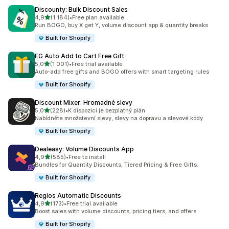
Discounty: Bulk Discount Sales
z 5 hvězd
4,9
(1 184)
•
Free plan available
Celkový počet recenzí: 1184
Run BOGO, buy X get Y, volume discount app & quantity breaks
Built for Shopify
EG Auto Add to Cart Free Gift
z 5 hvězd
5,0
(1 001)
•
Free trial available
Celkový počet recenzí: 1001
Auto-add free gifts and BOGO offers with smart targeting rules
Built for Shopify
Discount Mixer: Hromadné slevy
z 5 hvězd
5,0
(228)
•
K dispozici je bezplatný plán
Celkový počet recenzí: 228
Nabídněte množstevní slevy, slevy na dopravu a slevové kódy
Built for Shopify
Dealeasy: Volume Discounts App
z 5 hvězd
4,9
(585)
•
Free to install
Celkový počet recenzí: 585
Bundles for Quantity Discounts, Tiered Pricing & Free Gifts.
Built for Shopify
Regios Automatic Discounts
z 5 hvězd
4,9
(173)
•
Free trial available
Celkový počet recenzí: 173
Boost sales with volume discounts, pricing tiers, and offers
Built for Shopify