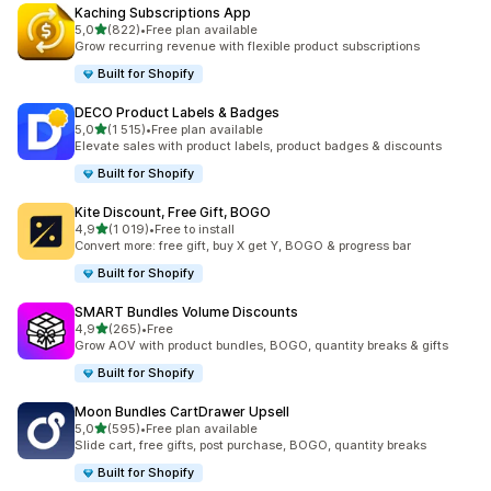
Kaching Subscriptions App
z 5 hvězd
5,0
(822)
•
Free plan available
Celkový počet recenzí: 822
Grow recurring revenue with flexible product subscriptions
Built for Shopify
DECO Product Labels & Badges
z 5 hvězd
5,0
(1 515)
•
Free plan available
Celkový počet recenzí: 1515
Elevate sales with product labels, product badges & discounts
Built for Shopify
Kite Discount, Free Gift, BOGO
z 5 hvězd
4,9
(1 019)
•
Free to install
Celkový počet recenzí: 1019
Convert more: free gift, buy X get Y, BOGO & progress bar
Built for Shopify
SMART Bundles Volume Discounts
z 5 hvězd
4,9
(265)
•
Free
Celkový počet recenzí: 265
Grow AOV with product bundles, BOGO, quantity breaks & gifts
Built for Shopify
Moon Bundles CartDrawer Upsell
z 5 hvězd
5,0
(595)
•
Free plan available
Celkový počet recenzí: 595
Slide cart, free gifts, post purchase, BOGO, quantity breaks
Built for Shopify