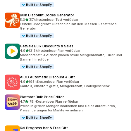
Built for Shopify
Bulk Discount Codes Generator
von 5 Sternen
5,0
(57)
•
Kostenloser Test verfügbar
57 Rezensionen insgesamt
Erstelle unbegrenzt Gutscheine mit dem Massen-Rabattcode-
Generator.
Built for Shopify
GetSale Bulk Discounts & Sales
von 5 Sternen
4,9
(313)
•
Kostenloser Plan verfügbar
313 Rezensionen insgesamt
Massenrabatt-Aktionen planen sowie Mengenrabatte, Timer und
Banner hinzufügen.
Built for Shopify
AIOD Automatic Discount & Gift
von 5 Sternen
4,9
(95)
•
Kostenloser Plan verfügbar
95 Rezensionen insgesamt
Kaufe X, erhalte Y gratis, Mengenrabatt, Gratisgeschenk
Platmart Bulk Price Editor
von 5 Sternen
4,7
(75)
•
Kostenloser Plan verfügbar
75 Rezensionen insgesamt
Preise in großen Mengen bearbeiten und Sales durchführen,
Preisänderungen für Märkte vornehmen
Built for Shopify
Kai Progress bar & Free Gift