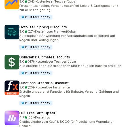
von 5 Sternen
5,0
(34)
•
Kostenloser Test verfügbar
34 Rezensionen insgesamt
Fortschrittsanzeige, Versandkostenfrei-Leiste & Gratisgeschenk
zur AOV-Steigerung
Built for Shopify
Octolize Shipping Discounts
von 5 Sternen
5,0
(27)
•
Kostenloser Plan verfügbar
27 Rezensionen insgesamt
Automatische Anwendung von Versandrabatten basierend auf
Regeln und Bedingungen
Built for Shopify
Dollarlabs: Ultimate Discounts
von 5 Sternen
5,0
(47)
•
Kostenloser Test verfügbar
47 Rezensionen insgesamt
Alle erdenklichen automatischen und manuellen Rabatte erstellen.
Built for Shopify
Functions Creator & Discount
von 5 Sternen
5,0
(25)
•
Kostenlose Installation
25 Rezensionen insgesamt
Erstelle unbegrenzt Functions für Rabatte, Versand, Zahlung und
Regeln
Built for Shopify
HUE Free Gifts Upsell
von 5 Sternen
4,7
(33)
•
Kostenlos
33 Rezensionen insgesamt
Gratisbeigabe zum Kauf & BOGO für Produkt- und Warenkorb-
Upsells!