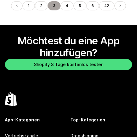
1
2
3
4
5
6
42
Möchtest du eine App
hinzufügen?
Shopify 3 Tage kostenlos testen
App-Kategorien
Top-Kategorien
Vertriebskanäle
Dropshipping