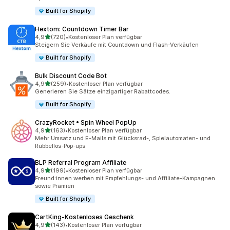
Built for Shopify
Hextom: Countdown Timer Bar
von 5 Sternen
4,9
(720)
•
Kostenloser Plan verfügbar
720 Rezensionen insgesamt
Steigern Sie Verkäufe mit Countdown und Flash-Verkäufen
Built for Shopify
Bulk Discount Code Bot
von 5 Sternen
4,9
(259)
•
Kostenloser Plan verfügbar
259 Rezensionen insgesamt
Generieren Sie Sätze einzigartiger Rabattcodes.
Built for Shopify
CrazyRocket • Spin Wheel PopUp
von 5 Sternen
4,9
(163)
•
Kostenloser Plan verfügbar
163 Rezensionen insgesamt
Mehr Umsatz und E-Mails mit Glücksrad-, Spielautomaten- und
Rubbellos-Pop-ups
BLP Referral Program Affiliate
von 5 Sternen
4,9
(199)
•
Kostenloser Plan verfügbar
199 Rezensionen insgesamt
Freund:innen werben mit Empfehlungs- und Affiliate-Kampagnen
sowie Prämien
Built for Shopify
CartKing‑Kostenloses Geschenk
von 5 Sternen
4,9
(143)
•
Kostenloser Plan verfügbar
143 Rezensionen insgesamt