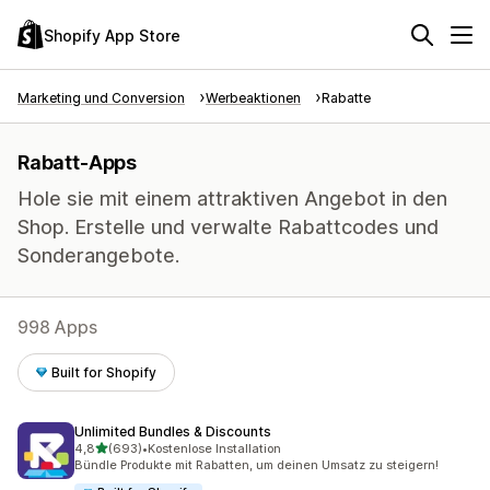
Shopify App Store
Marketing und Conversion
Werbeaktionen
Rabatte
Rabatt-Apps
Hole sie mit einem attraktiven Angebot in den
Shop. Erstelle und verwalte Rabattcodes und
Sonderangebote.
998 Apps
Built for Shopify
Unlimited Bundles & Discounts
von 5 Sternen
4,8
(693)
•
Kostenlose Installation
693 Rezensionen insgesamt
Bündle Produkte mit Rabatten, um deinen Umsatz zu steigern!