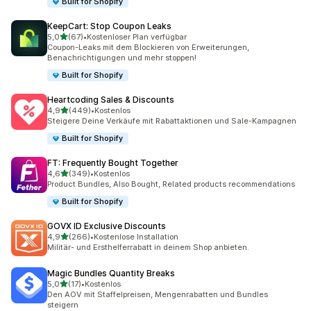
Built for Shopify
KeepCart: Stop Coupon Leaks
von 5 Sternen
5,0
(67)
•
Kostenloser Plan verfügbar
67 Rezensionen insgesamt
Coupon-Leaks mit dem Blockieren von Erweiterungen,
Benachrichtigungen und mehr stoppen!
Built for Shopify
Heartcoding Sales & Discounts
von 5 Sternen
4,9
(449)
•
Kostenlos
449 Rezensionen insgesamt
Steigere Deine Verkäufe mit Rabattaktionen und Sale-Kampagnen
Built for Shopify
FT: Frequently Bought Together
von 5 Sternen
4,6
(349)
•
Kostenlos
349 Rezensionen insgesamt
Product Bundles, Also Bought, Related products recommendations
Built for Shopify
GOVX ID Exclusive Discounts
von 5 Sternen
4,9
(266)
•
Kostenlose Installation
266 Rezensionen insgesamt
Militär- und Ersthelferrabatt in deinem Shop anbieten.
Magic Bundles Quantity Breaks
von 5 Sternen
5,0
(17)
•
Kostenlos
17 Rezensionen insgesamt
Den AOV mit Staffelpreisen, Mengenrabatten und Bundles
steigern