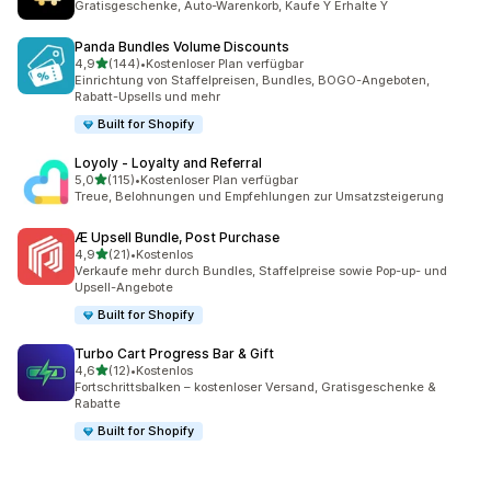
Gratisgeschenke, Auto-Warenkorb, Kaufe Y Erhalte Y
Panda Bundles Volume Discounts
von 5 Sternen
4,9
(144)
•
Kostenloser Plan verfügbar
144 Rezensionen insgesamt
Einrichtung von Staffelpreisen, Bundles, BOGO-Angeboten,
Rabatt-Upsells und mehr
Built for Shopify
Loyoly ‑ Loyalty and Referral
von 5 Sternen
5,0
(115)
•
Kostenloser Plan verfügbar
115 Rezensionen insgesamt
Treue, Belohnungen und Empfehlungen zur Umsatzsteigerung
Æ Upsell Bundle, Post Purchase
von 5 Sternen
4,9
(21)
•
Kostenlos
21 Rezensionen insgesamt
Verkaufe mehr durch Bundles, Staffelpreise sowie Pop-up- und
Upsell-Angebote
Built for Shopify
Turbo Cart Progress Bar & Gift
von 5 Sternen
4,6
(12)
•
Kostenlos
12 Rezensionen insgesamt
Fortschrittsbalken – kostenloser Versand, Gratisgeschenke &
Rabatte
Built for Shopify