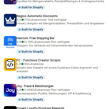
Bundles für Mengenrabatte, Preisstaffelungen & Gratisgeschenke.
Built for Shopify
Regios Automatic Discounts
von 5 Sternen
4,9
(173)
•
Kostenloser Test verfügbar
173 Rezensionen insgesamt
Umsatz steigern mit Mengenrabatten, Preisstaffeln und Angeboten
Built for Shopify
Hextom: Free Shipping Bar
von 5 Sternen
4,9
(2.795)
•
Kostenloser Plan verfügbar
2795 Rezensionen insgesamt
Steigern Sie Verkäufe mit fortschreitenden Versandzielen
Built for Shopify
FC ‑ Functions Creator Scripts
von 5 Sternen
5,0
(90)
•
Kostenlos
90 Rezensionen insgesamt
Skripte oder Rabatte mit einem Funktions-Editor migrieren und
erstellen
Built for Shopify
Joy: Treue & Belohnungen
von 5 Sternen
4,9
(1.698)
•
Kostenloser Plan verfügbar
1698 Rezensionen insgesamt
Treueprogramm, Punkte, Belohnungen, VIP & Empfehlung
Built for Shopify
Essent Loyalty Program Rewards