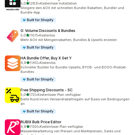
von 5 Sternen
5,0
(283)
•
Kostenlose Installation
283 Rezensionen insgesamt
Steigere den AOV mit schnellen Bundle-Rabatten, Bundler und
Bundle-App
Built for Shopify
G: Volume Discounts & Bundles
von 5 Sternen
5,0
(107)
•
Kostenlos
107 Rezensionen insgesamt
Mehr AOV mit Mengenrabatten, Bundles & Upsells erzielen
Built for Shopify
HA Bundle Offer, Buy X Get Y
von 5 Sternen
4,9
(145)
•
Kostenlos
145 Rezensionen insgesamt
Schneller Builder für Bundle-Upsells, BYOB- und BOGO-Produkt-
Bundles
Built for Shopify
Free Shipping Discounts ‑ SC
von 5 Sternen
5,0
(72)
•
Kostenloser Plan verfügbar
72 Rezensionen insgesamt
Biete Kund:innen Versandrabattregeln auf Basis von Bedingungen
an
Built for Shopify
RUBIX Bulk Price Editor
von 5 Sternen
4,9
(130)
•
Kostenloser Plan verfügbar
130 Rezensionen insgesamt
Massenbearbeitung von Preisen und Marktpreisen, Sales und