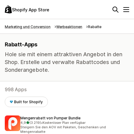
Shopify App Store
Marketing und Conversion
Werbeaktionen
Rabatte
Rabatt-Apps
Hole sie mit einem attraktiven Angebot in den
Shop. Erstelle und verwalte Rabattcodes und
Sonderangebote.
998 Apps
Built for Shopify
Mengenrabatt von Pumper Bundle
von 5 Sternen
4,9
(3.219)
•
Kostenloser Plan verfügbar
3219 Rezensionen insgesamt
Steigern Sie den AOV mit Paketen, Geschenken und
Mengenrabatte