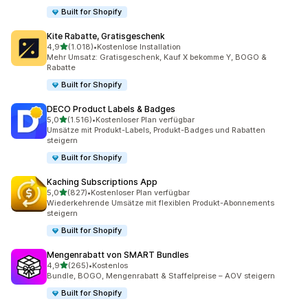
Built for Shopify
Kite Rabatte, Gratisgeschenk
von 5 Sternen
4,9
(1.018)
•
Kostenlose Installation
1018 Rezensionen insgesamt
Mehr Umsatz: Gratisgeschenk, Kauf X bekomme Y, BOGO &
Rabatte
Built for Shopify
DECO Product Labels & Badges
von 5 Sternen
5,0
(1.516)
•
Kostenloser Plan verfügbar
1516 Rezensionen insgesamt
Umsätze mit Produkt-Labels, Produkt-Badges und Rabatten
steigern
Built for Shopify
Kaching Subscriptions App
von 5 Sternen
5,0
(827)
•
Kostenloser Plan verfügbar
827 Rezensionen insgesamt
Wiederkehrende Umsätze mit flexiblen Produkt-Abonnements
steigern
Built for Shopify
Mengenrabatt von SMART Bundles
von 5 Sternen
4,9
(265)
•
Kostenlos
265 Rezensionen insgesamt
Bundle, BOGO, Mengenrabatt & Staffelpreise – AOV steigern
Built for Shopify