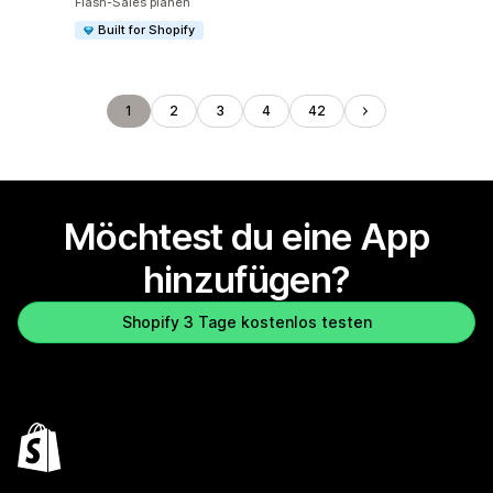
Flash-Sales planen
Built for Shopify
1
2
3
4
42
Möchtest du eine App
hinzufügen?
Shopify 3 Tage kostenlos testen