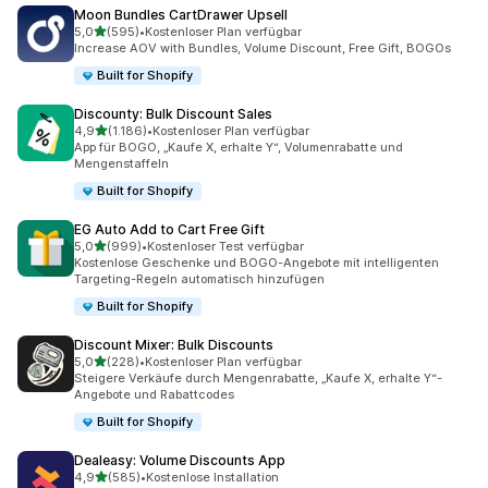
Moon Bundles CartDrawer Upsell
von 5 Sternen
5,0
(595)
•
Kostenloser Plan verfügbar
595 Rezensionen insgesamt
Increase AOV with Bundles, Volume Discount, Free Gift, BOGOs
Built for Shopify
Discounty: Bulk Discount Sales
von 5 Sternen
4,9
(1.186)
•
Kostenloser Plan verfügbar
1186 Rezensionen insgesamt
App für BOGO, „Kaufe X, erhalte Y“, Volumenrabatte und
Mengenstaffeln
Built for Shopify
EG Auto Add to Cart Free Gift
von 5 Sternen
5,0
(999)
•
Kostenloser Test verfügbar
999 Rezensionen insgesamt
Kostenlose Geschenke und BOGO-Angebote mit intelligenten
Targeting-Regeln automatisch hinzufügen
Built for Shopify
Discount Mixer: Bulk Discounts
von 5 Sternen
5,0
(228)
•
Kostenloser Plan verfügbar
228 Rezensionen insgesamt
Steigere Verkäufe durch Mengenrabatte, „Kaufe X, erhalte Y“-
Angebote und Rabattcodes
Built for Shopify
Dealeasy: Volume Discounts App
von 5 Sternen
4,9
(585)
•
Kostenlose Installation
585 Rezensionen insgesamt