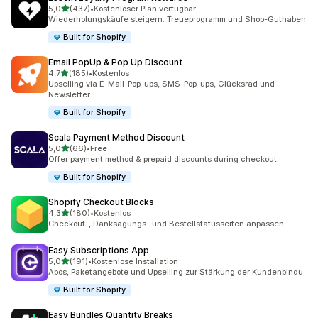
von 5 Sternen
5,0
(437)
•
Kostenloser Plan verfügbar
437 Rezensionen insgesamt
Wiederholungskäufe steigern: Treueprogramm und Shop-Guthaben
Built for Shopify
Email PopUp & Pop Up Discount
von 5 Sternen
4,7
(185)
•
Kostenlos
185 Rezensionen insgesamt
Upselling via E-Mail-Pop-ups, SMS-Pop-ups, Glücksrad und
Newsletter
Built for Shopify
Scala Payment Method Discount
von 5 Sternen
5,0
(66)
•
Free
66 Rezensionen insgesamt
Offer payment method & prepaid discounts during checkout
Built for Shopify
Shopify Checkout Blocks
von 5 Sternen
4,3
(180)
•
Kostenlos
180 Rezensionen insgesamt
Checkout-, Danksagungs- und Bestellstatusseiten anpassen
Easy Subscriptions App
von 5 Sternen
5,0
(191)
•
Kostenlose Installation
191 Rezensionen insgesamt
Abos, Paketangebote und Upselling zur Stärkung der Kundenbindu
Built for Shopify
Easy Bundles Quantity Breaks