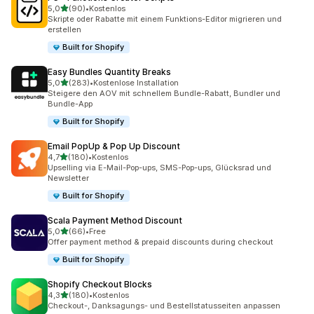
von 5 Sternen
5,0
(90)
•
Kostenlos
90 Rezensionen insgesamt
Skripte oder Rabatte mit einem Funktions-Editor migrieren und
erstellen
Built for Shopify
Easy Bundles Quantity Breaks
von 5 Sternen
5,0
(283)
•
Kostenlose Installation
283 Rezensionen insgesamt
Steigere den AOV mit schnellem Bundle-Rabatt, Bundler und
Bundle-App
Built for Shopify
Email PopUp & Pop Up Discount
von 5 Sternen
4,7
(180)
•
Kostenlos
180 Rezensionen insgesamt
Upselling via E-Mail-Pop-ups, SMS-Pop-ups, Glücksrad und
Newsletter
Built for Shopify
Scala Payment Method Discount
von 5 Sternen
5,0
(66)
•
Free
66 Rezensionen insgesamt
Offer payment method & prepaid discounts during checkout
Built for Shopify
Shopify Checkout Blocks
von 5 Sternen
4,3
(180)
•
Kostenlos
180 Rezensionen insgesamt
Checkout-, Danksagungs- und Bestellstatusseiten anpassen