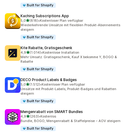
Built for Shopify
Kaching Subscriptions App
von 5 Sternen
5,0
(818)
•
Kostenloser Plan verfügbar
818 Rezensionen insgesamt
Wiederkehrende Umsätze mit flexiblen Produkt-Abonnements
steigern
Built for Shopify
Kite Rabatte, Gratisgeschenk
von 5 Sternen
4,9
(1.014)
•
Kostenlose Installation
1014 Rezensionen insgesamt
Mehr Umsatz: Gratisgeschenk, Kauf X bekomme Y, BOGO &
Rabatte
Built for Shopify
DECO Product Labels & Badges
von 5 Sternen
5,0
(1.512)
•
Kostenloser Plan verfügbar
1512 Rezensionen insgesamt
Umsätze mit Produkt-Labels, Produkt-Badges und Rabatten
steigern
Built for Shopify
Mengenrabatt von SMART Bundles
von 5 Sternen
4,9
(263)
•
Kostenlos
263 Rezensionen insgesamt
Bundle, BOGO, Mengenrabatt & Staffelpreise – AOV steigern
Built for Shopify