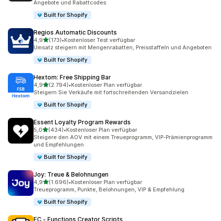
Angebote und Rabattcodes
Built for Shopify
Regios Automatic Discounts
von 5 Sternen
4,9
(173)
•
Kostenloser Test verfügbar
173 Rezensionen insgesamt
Umsatz steigern mit Mengenrabatten, Preisstaffeln und Angeboten
Built for Shopify
Hextom: Free Shipping Bar
von 5 Sternen
4,9
(2.794)
•
Kostenloser Plan verfügbar
2794 Rezensionen insgesamt
Steigern Sie Verkäufe mit fortschreitenden Versandzielen
Built for Shopify
Essent Loyalty Program Rewards
von 5 Sternen
5,0
(434)
•
Kostenloser Plan verfügbar
434 Rezensionen insgesamt
Steigere den AOV mit einem Treueprogramm, VIP-Prämienprogramm
und Empfehlungen
Built for Shopify
Joy: Treue & Belohnungen
von 5 Sternen
4,9
(1.696)
•
Kostenloser Plan verfügbar
1696 Rezensionen insgesamt
Treueprogramm, Punkte, Belohnungen, VIP & Empfehlung
Built for Shopify
FC ‑ Functions Creator Scripts