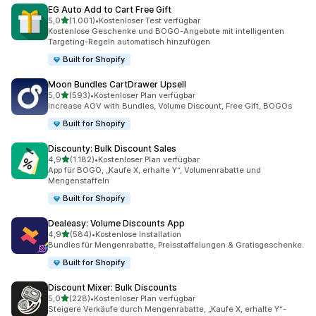
EG Auto Add to Cart Free Gift
von 5 Sternen
5,0
(1.001)
•
Kostenloser Test verfügbar
1001 Rezensionen insgesamt
Kostenlose Geschenke und BOGO-Angebote mit intelligenten
Targeting-Regeln automatisch hinzufügen
Built for Shopify
Moon Bundles CartDrawer Upsell
von 5 Sternen
5,0
(593)
•
Kostenloser Plan verfügbar
593 Rezensionen insgesamt
Increase AOV with Bundles, Volume Discount, Free Gift, BOGOs
Built for Shopify
Discounty: Bulk Discount Sales
von 5 Sternen
4,9
(1.182)
•
Kostenloser Plan verfügbar
1182 Rezensionen insgesamt
App für BOGO, „Kaufe X, erhalte Y“, Volumenrabatte und
Mengenstaffeln
Built for Shopify
Dealeasy: Volume Discounts App
von 5 Sternen
4,9
(584)
•
Kostenlose Installation
584 Rezensionen insgesamt
Bundles für Mengenrabatte, Preisstaffelungen & Gratisgeschenke.
Built for Shopify
Discount Mixer: Bulk Discounts
von 5 Sternen
5,0
(228)
•
Kostenloser Plan verfügbar
228 Rezensionen insgesamt
Steigere Verkäufe durch Mengenrabatte, „Kaufe X, erhalte Y“-