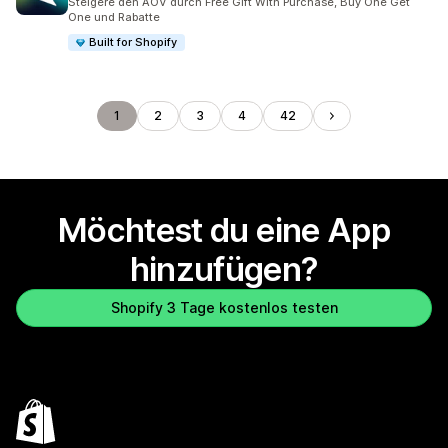
Steigere den AOV durch Free Gift With Purchase, Buy One Get
One und Rabatte
Built for Shopify
1
2
3
4
42
Möchtest du eine App
hinzufügen?
Shopify 3 Tage kostenlos testen