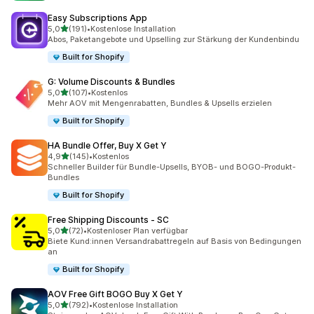
Easy Subscriptions App
von 5 Sternen
5,0
(191)
•
Kostenlose Installation
191 Rezensionen insgesamt
Abos, Paketangebote und Upselling zur Stärkung der Kundenbindu
Built for Shopify
G: Volume Discounts & Bundles
von 5 Sternen
5,0
(107)
•
Kostenlos
107 Rezensionen insgesamt
Mehr AOV mit Mengenrabatten, Bundles & Upsells erzielen
Built for Shopify
HA Bundle Offer, Buy X Get Y
von 5 Sternen
4,9
(145)
•
Kostenlos
145 Rezensionen insgesamt
Schneller Builder für Bundle-Upsells, BYOB- und BOGO-Produkt-
Bundles
Built for Shopify
Free Shipping Discounts ‑ SC
von 5 Sternen
5,0
(72)
•
Kostenloser Plan verfügbar
72 Rezensionen insgesamt
Biete Kund:innen Versandrabattregeln auf Basis von Bedingungen
an
Built for Shopify
AOV Free Gift BOGO Buy X Get Y
von 5 Sternen
5,0
(792)
•
Kostenlose Installation
792 Rezensionen insgesamt