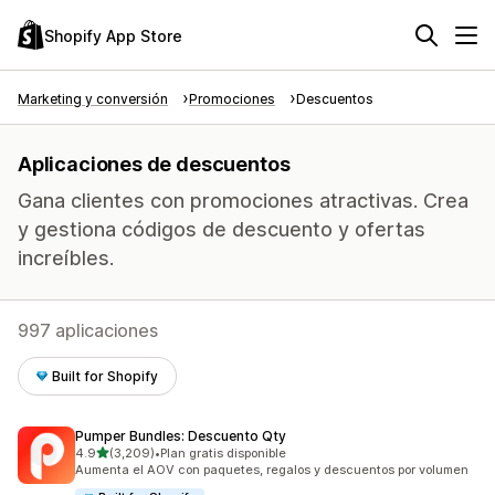
Shopify App Store
Marketing y conversión
Promociones
Descuentos
Aplicaciones de descuentos
Gana clientes con promociones atractivas. Crea
y gestiona códigos de descuento y ofertas
increíbles.
997 aplicaciones
Built for Shopify
Pumper Bundles: Descuento Qty
de 5 estrellas
4.9
(3,209)
•
Plan gratis disponible
3209 reseñas en total
Aumenta el AOV con paquetes, regalos y descuentos por volumen