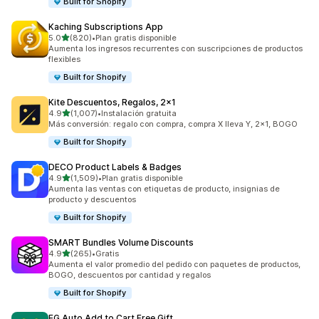
Built for Shopify
Kaching Subscriptions App
de 5 estrellas
5.0
(820)
•
Plan gratis disponible
820 reseñas en total
Aumenta los ingresos recurrentes con suscripciones de productos
flexibles
Built for Shopify
Kite Descuentos, Regalos, 2x1
de 5 estrellas
4.9
(1,007)
•
Instalación gratuita
1007 reseñas en total
Más conversión: regalo con compra, compra X lleva Y, 2x1, BOGO
Built for Shopify
DECO Product Labels & Badges
de 5 estrellas
4.9
(1,509)
•
Plan gratis disponible
1509 reseñas en total
Aumenta las ventas con etiquetas de producto, insignias de
producto y descuentos
Built for Shopify
SMART Bundles Volume Discounts
de 5 estrellas
4.9
(265)
•
Gratis
265 reseñas en total
Aumenta el valor promedio del pedido con paquetes de productos,
BOGO, descuentos por cantidad y regalos
Built for Shopify
EG Auto Add to Cart Free Gift