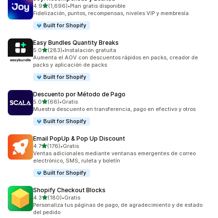
de 5 estrellas
4.9
(1,696)
•
Plan gratis disponible
1696 reseñas en total
Fidelización, puntos, recompensas, niveles VIP y membresía
Built for Shopify
Easy Bundles Quantity Breaks
de 5 estrellas
5.0
(283)
•
Instalación gratuita
283 reseñas en total
Aumenta el AOV con descuentos rápidos en packs, creador de
packs y aplicación de packs
Built for Shopify
Descuento por Método de Pago
de 5 estrellas
5.0
(66)
•
Gratis
66 reseñas en total
Muestra descuento en transferencia, pago en efectivo y otros
Built for Shopify
Email PopUp & Pop Up Discount
de 5 estrellas
4.7
(176)
•
Gratis
176 reseñas en total
Ventas adicionales mediante ventanas emergentes de correo
electrónico, SMS, ruleta y boletín
Built for Shopify
Shopify Checkout Blocks
de 5 estrellas
4.3
(180)
•
Gratis
180 reseñas en total
Personaliza tus páginas de pago, de agradecimiento y de estado
del pedido