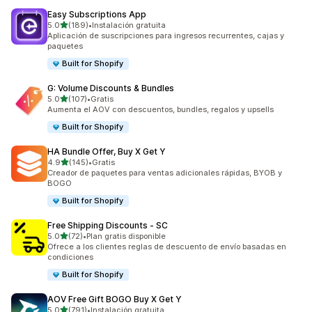
Easy Subscriptions App
de 5 estrellas
5.0
(189)
•
Instalación gratuita
189 reseñas en total
Aplicación de suscripciones para ingresos recurrentes, cajas y
paquetes
Built for Shopify
G: Volume Discounts & Bundles
de 5 estrellas
5.0
(107)
•
Gratis
107 reseñas en total
Aumenta el AOV con descuentos, bundles, regalos y upsells
Built for Shopify
HA Bundle Offer, Buy X Get Y
de 5 estrellas
4.9
(145)
•
Gratis
145 reseñas en total
Creador de paquetes para ventas adicionales rápidas, BYOB y
BOGO
Built for Shopify
Free Shipping Discounts ‑ SC
de 5 estrellas
5.0
(72)
•
Plan gratis disponible
72 reseñas en total
Ofrece a los clientes reglas de descuento de envío basadas en
condiciones
Built for Shopify
AOV Free Gift BOGO Buy X Get Y
de 5 estrellas
5.0
(791)
•
Instalación gratuita