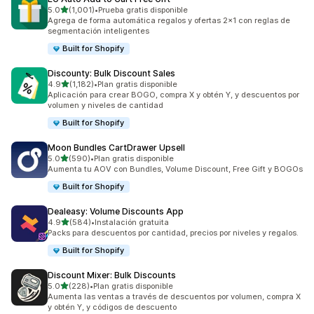
de 5 estrellas
5.0
(1,001)
•
Prueba gratis disponible
1001 reseñas en total
Agrega de forma automática regalos y ofertas 2x1 con reglas de
segmentación inteligentes
Built for Shopify
Discounty: Bulk Discount Sales
de 5 estrellas
4.9
(1,182)
•
Plan gratis disponible
1182 reseñas en total
Aplicación para crear BOGO, compra X y obtén Y, y descuentos por
volumen y niveles de cantidad
Built for Shopify
Moon Bundles CartDrawer Upsell
de 5 estrellas
5.0
(590)
•
Plan gratis disponible
590 reseñas en total
Aumenta tu AOV con Bundles, Volume Discount, Free Gift y BOGOs
Built for Shopify
Dealeasy: Volume Discounts App
de 5 estrellas
4.9
(584)
•
Instalación gratuita
584 reseñas en total
Packs para descuentos por cantidad, precios por niveles y regalos.
Built for Shopify
Discount Mixer: Bulk Discounts
de 5 estrellas
5.0
(228)
•
Plan gratis disponible
228 reseñas en total
Aumenta las ventas a través de descuentos por volumen, compra X
y obtén Y, y códigos de descuento