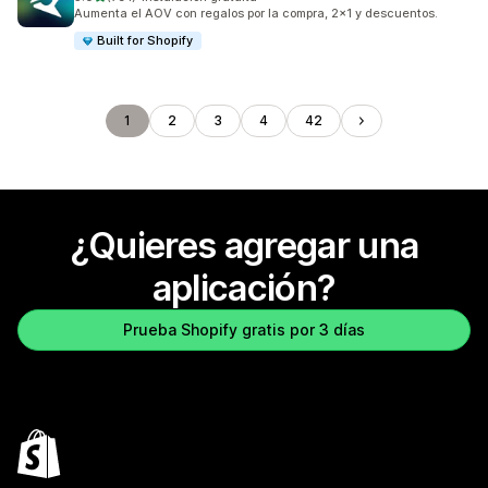
791 reseñas en total
Aumenta el AOV con regalos por la compra, 2x1 y descuentos.
Built for Shopify
1
2
3
4
42
¿Quieres agregar una
aplicación?
Prueba Shopify gratis por 3 días