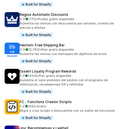
Built for Shopify
Regios Automatic Discounts
de 5 estrellas
4.9
(172)
•
Prueba gratis disponible
172 reseñas en total
Aumenta las ventas con descuentos por volumen, niveles de
precios y ofertas
Built for Shopify
Hextom: Free Shipping Bar
de 5 estrellas
4.9
(2,793)
•
Plan gratis disponible
2793 reseñas en total
Aumenta las ventas con mensajes de objetivos de envío
Built for Shopify
Essent Loyalty Program Rewards
de 5 estrellas
5.0
(434)
•
Plan gratis disponible
434 reseñas en total
Aumenta el valor promedio del pedido con el programa de
fidelización, recompensas VIP y referidos
Built for Shopify
FC ‑ Functions Creator Scripts
de 5 estrellas
5.0
(89)
•
Gratis
89 reseñas en total
Migra y crea scripts o descuentos con un editor de funciones
Built for Shopify
Joy: Recompensas y Lealtad