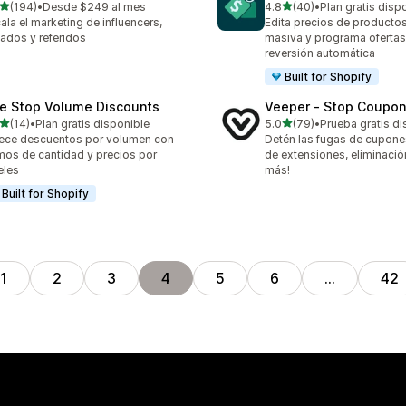
de 5 estrellas
de 5 estrellas
(194)
•
Desde $249 al mes
4.8
(40)
•
Plan gratis disp
 reseñas en total
40 reseñas en total
ala el marketing de influencers,
Edita precios de producto
liados y referidos
masiva y programa oferta
reversión automática
Built for Shopify
e Stop Volume Discounts
Veeper ‑ Stop Coupon
de 5 estrellas
de 5 estrellas
(14)
•
Plan gratis disponible
5.0
(79)
•
Prueba gratis di
reseñas en total
79 reseñas en total
ece descuentos por volumen con
Detén las fugas de cupone
mos de cantidad y precios por
de extensiones, eliminación
eles
más!
Built for Shopify
1
2
3
4
5
6
…
42