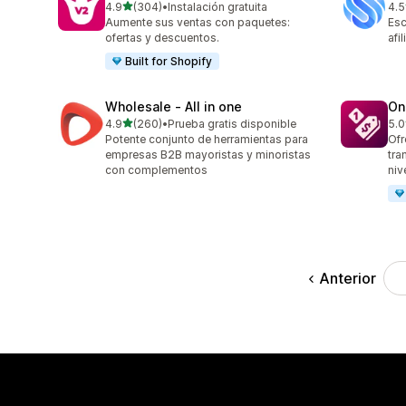
de 5 estrellas
4.9
(304)
•
Instalación gratuita
4.5
304 reseñas en total
194
Aumente sus ventas con paquetes:
Esc
ofertas y descuentos.
afi
Built for Shopify
Wholesale ‑ All in one
On
de 5 estrellas
4.9
(260)
•
Prueba gratis disponible
5.0
260 reseñas en total
14 
Potente conjunto de herramientas para
Ofr
empresas B2B mayoristas y minoristas
tra
con complementos
niv
Anterior