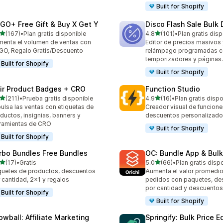
Built for Shopify
GO+ Free Gift & Buy X Get Y
Disco Flash Sale Bulk
de 5 estrellas
de 5 estrellas
(167)
•
Plan gratis disponible
4.8
(101)
•
Plan gratis dis
 reseñas en total
101 reseñas en total
enta el volumen de ventas con
Editor de precios masivos 
O, Regalo Gratis/Descuento
relámpago programadas 
temporizadores y páginas.
Built for Shopify
Built for Shopify
air Product Badges + CRO
Function Studio
de 5 estrellas
de 5 estrellas
(211)
•
Prueba gratis disponible
4.9
(16)
•
Plan gratis disp
 reseñas en total
16 reseñas en total
ulsa las ventas con etiquetas de
Creador visual de funcione
ductos, insignias, banners y
descuentos personalizados
ramientas de CRO
Built for Shopify
Built for Shopify
rbo Bundles Free Bundles
OC: Bundle App & Bulk
de 5 estrellas
de 5 estrellas
(17)
•
Gratis
5.0
(66)
•
Plan gratis disp
reseñas en total
66 reseñas en total
uetes de productos, descuentos
Aumenta el valor promedio
 cantidad, 2x1 y regalos
pedidos con paquetes, de
por cantidad y descuentos
Built for Shopify
Built for Shopify
owball: Affiliate Marketing
Springify: Bulk Price E