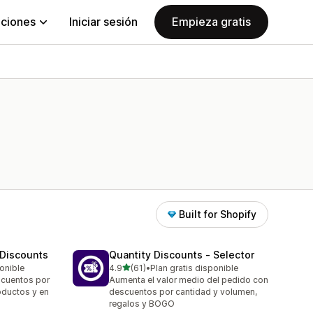
aciones
Iniciar sesión
Empieza gratis
Built for Shopify
 Discounts
Quantity Discounts ‑ Selector
de 5 estrellas
ponible
4.9
(61)
•
Plan gratis disponible
61 reseñas en total
scuentos por
Aumenta el valor medio del pedido con
oductos y en
descuentos por cantidad y volumen,
regalos y BOGO