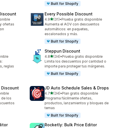
Built for Shopify
 Discount
Every Possible Discount
de 5 estrellas
ponible
4.9
(31)
•
Prueba gratis disponible
31 reseñas en total
y ofertas
Aumenta el AOV con descuentos
con
automáticos: en paquetes,
escalonados y más.
Built for Shopify
Steppun Discount
de 5 estrellas
onible
4.8
(34)
•
Prueba gratis disponible
34 reseñas en total
s:
Limita los descuentos por cantidad o
, reglas
importe para proteger tus márgenes.
Built for Shopify
 Discount
JD Auto Schedule Sales & Drops
de 5 estrellas
onible
4.7
(34)
•
Plan gratis disponible
34 reseñas en total
 de los
Programa fácilmente ofertas,
scuentos
productos, lanzamientos y bloques de
temas
Built for Shopify
ditor
Rocketly: Bulk Price Editor