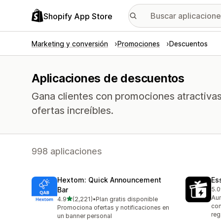
Shopify App Store
Marketing y conversión
Promociones
Descuentos
Aplicaciones de descuentos
Gana clientes con promociones atractiva
ofertas increíbles.
998 aplicaciones
Hextom: Quick Announcement
Es
Bar
5.0
12 
Aum
de 5 estrellas
4.9
(2,221)
•
Plan gratis disponible
2221 reseñas en total
con
Promociona ofertas y notificaciones en
reg
un banner personal