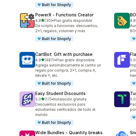
Built for Shopify
PowerX ‑ Functions Creator
BO
de 5 estrellas
4.8
(30)
•
Plan gratis disponible
4.8
30 reseñas en total
167
De scripts a funciones: descuentos,
Aum
2x1, regalos, volumen y más
BOG
Built for Shopify
CartBot: Gift with purchase
Fl
de 5 estrellas
4.9
(487)
•
Plan gratis disponible
5.0
487 reseñas en total
211
Agrega automáticamente al carrito un
Imp
regalo por compra, 2x1, compra X,
pro
llévate Y, etc.
her
Built for Shopify
Easy Student Discounts
Tu
de 5 estrellas
5.0
(17)
•
Instalación gratuita
5.0
17 reseñas en total
17 
Descuentos exclusivos para
Paq
estudiantes verificados de todo el
por
mundo
Built for Shopify
Wide Bundles ‑ Quantity breaks
Sn