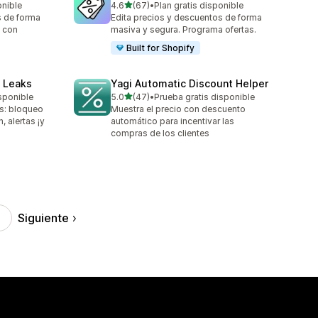
de 5 estrellas
onible
4.6
(67)
•
Plan gratis disponible
67 reseñas en total
s de forma
Edita precios y descuentos de forma
s con
masiva y segura. Programa ofertas.
Built for Shopify
 Leaks
Yagi Automatic Discount Helper
de 5 estrellas
sponible
5.0
(47)
•
Prueba gratis disponible
47 reseñas en total
s: bloqueo
Muestra el precio con descuento
, alertas ¡y
automático para incentivar las
compras de los clientes
Siguiente