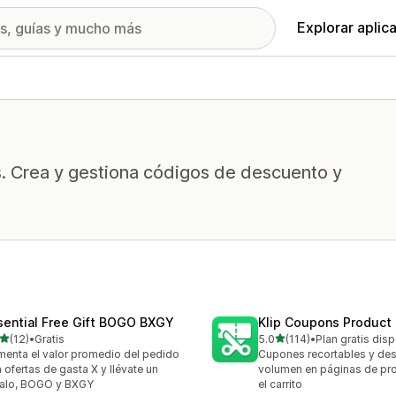
Explorar aplic
s. Crea y gestiona códigos de descuento y
sential Free Gift BOGO BXGY
Klip Coupons Product
de 5 estrellas
de 5 estrellas
(12)
•
Gratis
5.0
(114)
•
Plan gratis dis
reseñas en total
114 reseñas en total
enta el valor promedio del pedido
Cupones recortables y de
 ofertas de gasta X y llévate un
volumen en páginas de pr
alo, BOGO y BXGY
el carrito