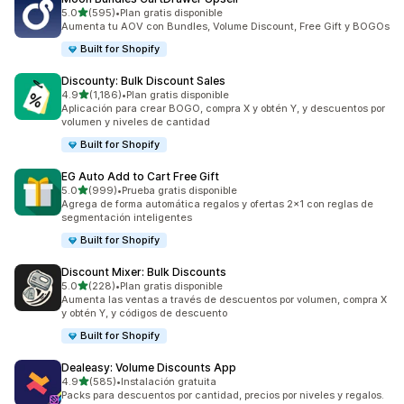
de 5 estrellas
5.0
(595)
•
Plan gratis disponible
595 reseñas en total
Aumenta tu AOV con Bundles, Volume Discount, Free Gift y BOGOs
Built for Shopify
Discounty: Bulk Discount Sales
de 5 estrellas
4.9
(1,186)
•
Plan gratis disponible
1186 reseñas en total
Aplicación para crear BOGO, compra X y obtén Y, y descuentos por
volumen y niveles de cantidad
Built for Shopify
EG Auto Add to Cart Free Gift
de 5 estrellas
5.0
(999)
•
Prueba gratis disponible
999 reseñas en total
Agrega de forma automática regalos y ofertas 2x1 con reglas de
segmentación inteligentes
Built for Shopify
Discount Mixer: Bulk Discounts
de 5 estrellas
5.0
(228)
•
Plan gratis disponible
228 reseñas en total
Aumenta las ventas a través de descuentos por volumen, compra X
y obtén Y, y códigos de descuento
Built for Shopify
Dealeasy: Volume Discounts App
de 5 estrellas
4.9
(585)
•
Instalación gratuita
585 reseñas en total
Packs para descuentos por cantidad, precios por niveles y regalos.