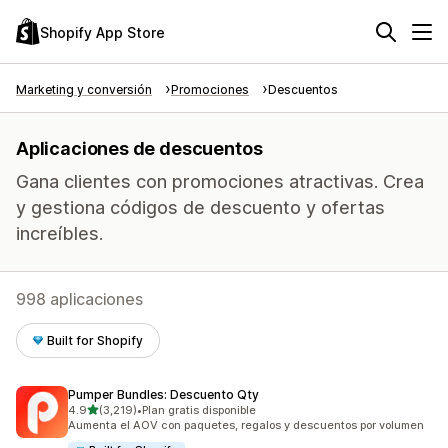
Shopify App Store
Marketing y conversión
Promociones
Descuentos
Aplicaciones de descuentos
Gana clientes con promociones atractivas. Crea
y gestiona códigos de descuento y ofertas
increíbles.
998 aplicaciones
Built for Shopify
Pumper Bundles: Descuento Qty
de 5 estrellas
4.9
(3,219)
•
Plan gratis disponible
3219 reseñas en total
Aumenta el AOV con paquetes, regalos y descuentos por volumen