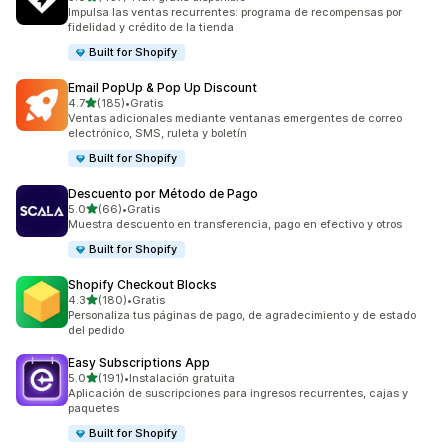
437 reseñas en total
Impulsa las ventas recurrentes: programa de recompensas por
fidelidad y crédito de la tienda
Built for Shopify
Email PopUp & Pop Up Discount
de 5 estrellas
4.7
(185)
•
Gratis
185 reseñas en total
Ventas adicionales mediante ventanas emergentes de correo
electrónico, SMS, ruleta y boletín
Built for Shopify
Descuento por Método de Pago
de 5 estrellas
5.0
(66)
•
Gratis
66 reseñas en total
Muestra descuento en transferencia, pago en efectivo y otros
Built for Shopify
Shopify Checkout Blocks
de 5 estrellas
4.3
(180)
•
Gratis
180 reseñas en total
Personaliza tus páginas de pago, de agradecimiento y de estado
del pedido
Easy Subscriptions App
de 5 estrellas
5.0
(191)
•
Instalación gratuita
191 reseñas en total
Aplicación de suscripciones para ingresos recurrentes, cajas y
paquetes
Built for Shopify