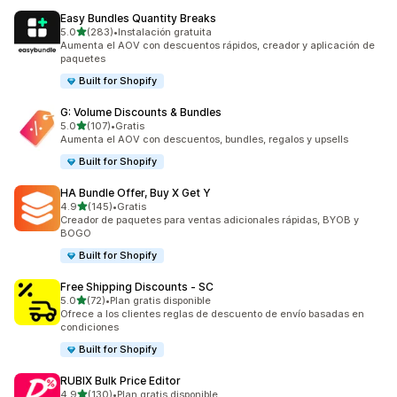
Easy Bundles Quantity Breaks
de 5 estrellas
5.0
(283)
•
Instalación gratuita
283 reseñas en total
Aumenta el AOV con descuentos rápidos, creador y aplicación de
paquetes
Built for Shopify
G: Volume Discounts & Bundles
de 5 estrellas
5.0
(107)
•
Gratis
107 reseñas en total
Aumenta el AOV con descuentos, bundles, regalos y upsells
Built for Shopify
HA Bundle Offer, Buy X Get Y
de 5 estrellas
4.9
(145)
•
Gratis
145 reseñas en total
Creador de paquetes para ventas adicionales rápidas, BYOB y
BOGO
Built for Shopify
Free Shipping Discounts ‑ SC
de 5 estrellas
5.0
(72)
•
Plan gratis disponible
72 reseñas en total
Ofrece a los clientes reglas de descuento de envío basadas en
condiciones
Built for Shopify
RUBIX Bulk Price Editor
de 5 estrellas
4.9
(130)
•
Plan gratis disponible