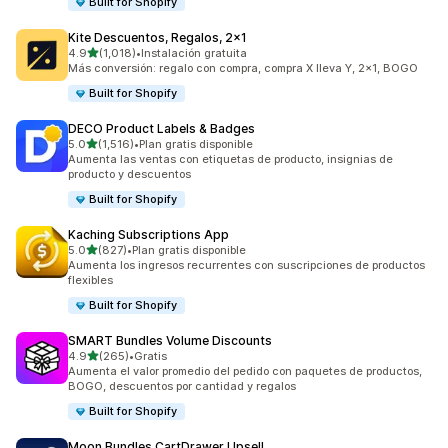
Built for Shopify
Kite Descuentos, Regalos, 2x1
de 5 estrellas
4.9
(1,018)
•
Instalación gratuita
1018 reseñas en total
Más conversión: regalo con compra, compra X lleva Y, 2x1, BOGO
Built for Shopify
DECO Product Labels & Badges
de 5 estrellas
5.0
(1,516)
•
Plan gratis disponible
1516 reseñas en total
Aumenta las ventas con etiquetas de producto, insignias de
producto y descuentos
Built for Shopify
Kaching Subscriptions App
de 5 estrellas
5.0
(827)
•
Plan gratis disponible
827 reseñas en total
Aumenta los ingresos recurrentes con suscripciones de productos
flexibles
Built for Shopify
SMART Bundles Volume Discounts
de 5 estrellas
4.9
(265)
•
Gratis
265 reseñas en total
Aumenta el valor promedio del pedido con paquetes de productos,
BOGO, descuentos por cantidad y regalos
Built for Shopify
Moon Bundles CartDrawer Upsell