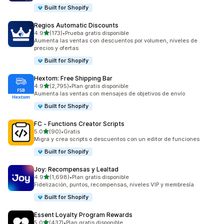
Built for Shopify
Regios Automatic Discounts
de 5 estrellas
4.9
(173)
•
Prueba gratis disponible
173 reseñas en total
Aumenta las ventas con descuentos por volumen, niveles de
precios y ofertas
Built for Shopify
Hextom: Free Shipping Bar
de 5 estrellas
4.9
(2,795)
•
Plan gratis disponible
2795 reseñas en total
Aumenta las ventas con mensajes de objetivos de envío
Built for Shopify
FC ‑ Functions Creator Scripts
de 5 estrellas
5.0
(90)
•
Gratis
90 reseñas en total
Migra y crea scripts o descuentos con un editor de funciones
Built for Shopify
Joy: Recompensas y Lealtad
de 5 estrellas
4.9
(1,698)
•
Plan gratis disponible
1698 reseñas en total
Fidelización, puntos, recompensas, niveles VIP y membresía
Built for Shopify
Essent Loyalty Program Rewards
de 5 estrellas
5.0
(437)
•
Plan gratis disponible