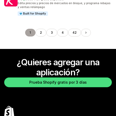
130 reseñas en total
Edita precios y precios de mercados en bloque, y programa rebajas
y ventas relámpago
Built for Shopify
1
2
3
4
42
¿Quieres agregar una
aplicación?
Prueba Shopify gratis por 3 días