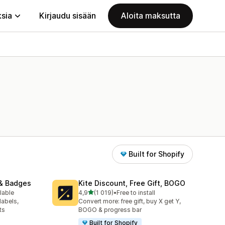
ksia
Kirjaudu sisään
Aloita maksutta
Built for Shopify
& Badges
Kite Discount, Free Gift, BOGO
/ 5 tähteä
lable
4,9
(1 019)
•
Free to install
1019 arvostelua yhteensä
labels,
Convert more: free gift, buy X get Y,
ts
BOGO & progress bar
Built for Shopify