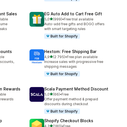
unt Sales
EG Auto Add to Cart Free Gift
/ 5 tähteä
lable
5,0
(999)
•
Free trial available
999 arvostelua yhteensä
olume
Auto-add free gifts and BOGO offers
reaks
with smart targeting rules
Built for Shopify
counts
Hextom: Free Shipping Bar
/ 5 tähteä
ble
4,9
(2 795)
•
Free plan available
2795 arvostelua yhteensä
iscounts,
Increase sales with progressive free
shipping messages
Built for Shopify
am Rewards
Scala Payment Method Discount
/ 5 tähteä
able
5,0
(66)
•
Free
66 arvostelua yhteensä
y rewards
Offer payment method & prepaid
discounts during checkout
Built for Shopify
p
Shopify Checkout Blocks
/ 5 tähteä
4,3
(180)
•
Free