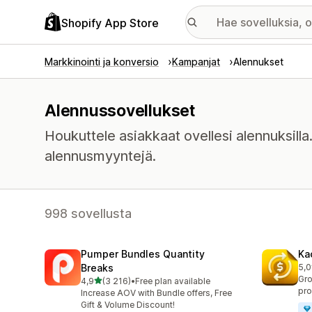
Shopify App Store
Markkinointi ja konversio
Kampanjat
Alennukset
Alennussovellukset
Houkuttele asiakkaat ovellesi alennuksilla.
alennusmyyntejä.
998 sovellusta
Pumper Bundles Quantity
Ka
Breaks
5,0
822
Gro
/ 5 tähteä
4,9
(3 216)
•
Free plan available
3216 arvostelua yhteensä
pro
Increase AOV with Bundle offers, Free
Gift & Volume Discount!