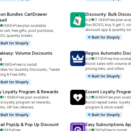
on Bundles CartDrawer
Discounty: Bulk Disco
/ 5 tähteä
sell
4,9
(1 184)
•
Free plan avai
1184 arvostelua yhteensä
Run BOGO, buy X get Y, v
/ 5 tähteä
(595)
•
Free plan available
 arvostelua yhteensä
discount app & quantity b
de cart, free gifts, post purchase,
O, quantity breaks
Built for Shopify
Built for Shopify
aleasy: Volume Discounts
Regios Automatic Dis
/ 5 tähteä
p
4,9
(173)
•
Free trial availa
173 arvostelua yhteensä
Boost sales with volume d
/ 5 tähteä
(585)
•
Free to install
 arvostelua yhteensä
pricing tiers, and offers
dles for Quantity Discounts, Tiered
cing & Free Gifts.
Built for Shopify
Built for Shopify
y Loyalty Program & Rewards
Essent Loyalty Progr
/ 5 tähteä
/ 5 tähteä
(1 698)
•
Free plan available
5,0
(436)
•
Free plan avail
8 arvostelua yhteensä
436 arvostelua yhteensä
ld loyalty program w/ rewards,
Boost repeat sales: loyalt
ts, VIP tier, referrals
program & store credit
Built for Shopify
Built for Shopify
ail PopUp & Pop Up Discount
Easy Subscriptions Ap
/ 5 tähteä
/ 5 tähteä
(181)
•
Free
5,0
(191)
•
Free to install