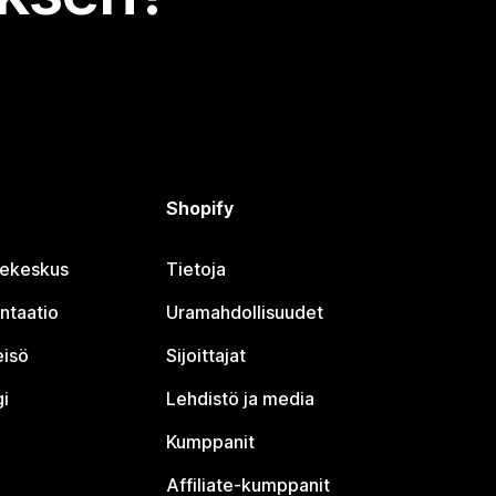
Shopify
jekeskus
Tietoja
ntaatio
Uramahdollisuudet
eisö
Sijoittajat
i
Lehdistö ja media
Kumppanit
Affiliate-kumppanit