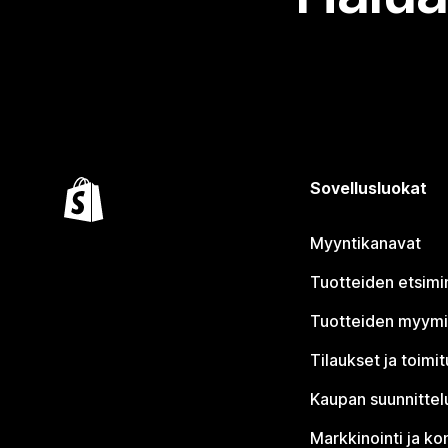
Sovellusluokat
Myyntikanavat
Tuotteiden etsimi
Tuotteiden myym
Tilaukset ja toimi
Kaupan suunnittel
Markkinointi ja ko