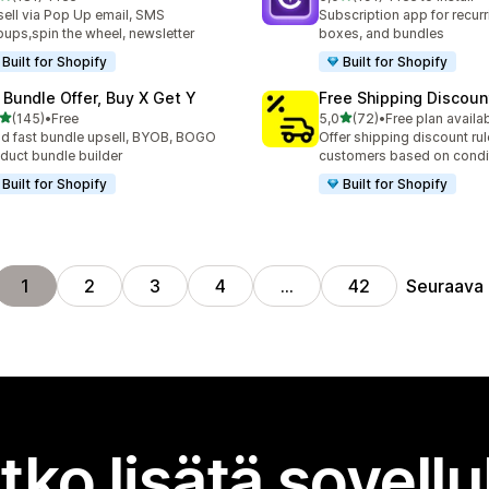
 arvostelua yhteensä
191 arvostelua yhteensä
ell via Pop Up email, SMS
Subscription app for recurr
ups,spin the wheel, newsletter
boxes, and bundles
Built for Shopify
Built for Shopify
 Bundle Offer, Buy X Get Y
Free Shipping Discoun
/ 5 tähteä
/ 5 tähteä
(145)
•
Free
5,0
(72)
•
Free plan availa
 arvostelua yhteensä
72 arvostelua yhteensä
ld fast bundle upsell, BYOB, BOGO
Offer shipping discount rul
duct bundle builder
customers based on condi
Built for Shopify
Built for Shopify
Seuraava
1
2
3
4
…
42
tko lisätä sovell