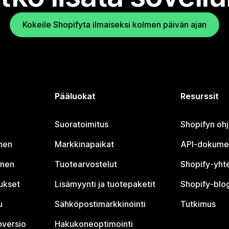
Kokeile Shopifyta ilmaiseksi kolmen päivän ajan
Pääluokat
Resurssit
Suoratoimitus
Shopifyn oh
nen
Markkinapaikat
API-dokume
inen
Tuotearvostelut
Shopify-yht
tukset
Lisämyynti ja tuotepaketit
Shopify-blog
u
Sähköpostimarkkinointi
Tutkimus
nversio
Hakukoneoptimointi