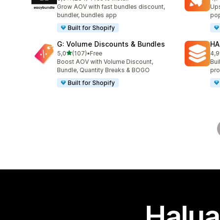
284 arvostelua yhteensä
181
Grow AOV with fast bundles discount,
Ups
bundler, bundles app
pop
Built for Shopify
G: Volume Discounts & Bundles
HA
/ 5 tähteä
5,0
(107)
•
Free
4,9
107 arvostelua yhteensä
145
Boost AOV with Volume Discount,
Bui
Bundle, Quantity Breaks & BOGO
pro
Built for Shopify
Halua