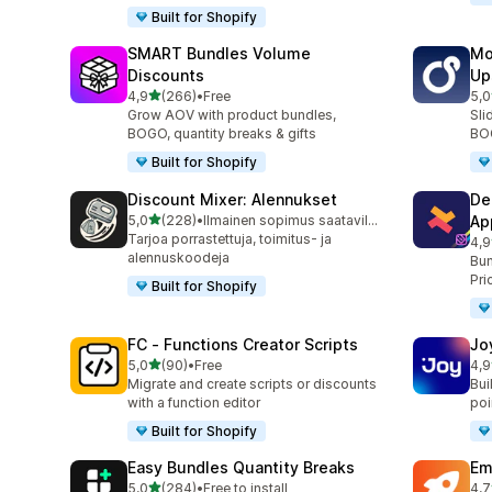
Built for Shopify
SMART Bundles Volume
Mo
Discounts
Up
/ 5 tähteä
4,9
(266)
•
Free
5,0
266 arvostelua yhteensä
595
Grow AOV with product bundles,
Sli
BOGO, quantity breaks & gifts
BOG
Built for Shopify
Discount Mixer: Alennukset
De
/ 5 tähteä
5,0
(228)
•
Ilmainen sopimus saatavilla
Ap
228 arvostelua yhteensä
Tarjoa porrastettuja, toimitus- ja
4,9
585
alennuskoodeja
Bun
Pri
Built for Shopify
FC ‑ Functions Creator Scripts
Jo
/ 5 tähteä
5,0
(90)
•
Free
4,9
90 arvostelua yhteensä
169
Migrate and create scripts or discounts
Bui
with a function editor
poin
Built for Shopify
Easy Bundles Quantity Breaks
Em
/ 5 tähteä
5,0
(284)
•
Free to install
4,7