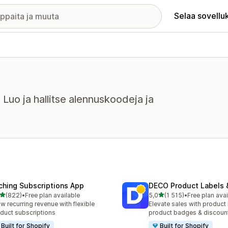
Selaa sovellu
 Luo ja hallitse alennuskoodeja ja
ching Subscriptions App
DECO Product Labels 
/ 5 tähteä
/ 5 tähteä
(822)
•
Free plan available
5,0
(1 515)
•
Free plan avai
 arvostelua yhteensä
1515 arvostelua yhteensä
w recurring revenue with flexible
Elevate sales with product 
duct subscriptions
product badges & discoun
Built for Shopify
Built for Shopify