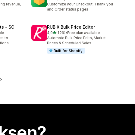
180 arvostelua yhteensä
ing revenue,
Customize your Checkout, Thank you
and Order status pages
ts ‑ SC
RUBIX Bulk Price Editor
/ 5 tähteä
ble
4,9
(129)
•
Free plan available
129 arvostelua yhteensä
es to
Automate Bulk Price Edits, Market
tions
Prices & Scheduled Sales
Built for Shopify
uksen?