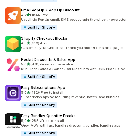
Email PopUp & Pop Up Discount
/ 5 tähteä
4,7
(184)
•
Free
184 arvostelua yhteensä
Upsell via Pop Up email, SMS popups,spin the wheel, newsletter
Built for Shopify
Shopify Checkout Blocks
/ 5 tähteä
4,3
(180)
•
Free
180 arvostelua yhteensä
Customize your Checkout, Thank you and Order status pages
Rockit Discounts & Sales App
/ 5 tähteä
5,0
(478)
•
Free plan available
478 arvostelua yhteensä
Run Flash Sales & Scheduled Discounts with Bulk Price Editor
Built for Shopify
Easy Subscriptions App
/ 5 tähteä
5,0
(192)
•
Free to install
192 arvostelua yhteensä
Subscription app for recurring revenue, boxes, and bundles
Built for Shopify
Easy Bundles Quantity Breaks
/ 5 tähteä
5,0
(285)
•
Free to install
285 arvostelua yhteensä
Grow AOV with fast bundles discount, bundler, bundles app
Built for Shopify