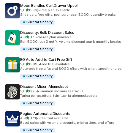
Moon Bundles CartDrawer Upsell
/ 5 tähteä
5,0
(596)
•
Free plan available
596 arvostelua yhteensä
Slide cart, free gifts, post purchase, BOGO, quantity breaks
Built for Shopify
Discounty: Bulk Discount Sales
/ 5 tähteä
4,9
(1 187)
•
Free plan available
1187 arvostelua yhteensä
Run BOGO, buy X get Y, volume discount app & quantity breaks
Built for Shopify
EG Auto Add to Cart Free Gift
/ 5 tähteä
5,0
(999)
•
Free trial available
999 arvostelua yhteensä
Auto-add free gifts and BOGO offers with smart targeting rules
Built for Shopify
Discount Mixer: Alennukset
/ 5 tähteä
5,0
(228)
•
Ilmainen sopimus saatavilla
228 arvostelua yhteensä
Tarjoa porrastettuja, toimitus- ja alennuskoodeja
Built for Shopify
Regios Automatic Discounts
/ 5 tähteä
4,9
(173)
•
Free trial available
173 arvostelua yhteensä
Boost sales with volume discounts, pricing tiers, and offers
Built for Shopify