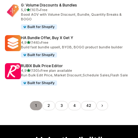
G: Volume Discounts & Bundles
/ 5 tähteä
5,0
(107)
•
Free
107 arvostelua yhteensä
Boost AOV with Volume Discount, Bundle, Quantity Breaks &
BOGO
Built for Shopify
HA Bundle Offer, Buy X Get Y
/ 5 tähteä
4,9
(146)
•
Free
146 arvostelua yhteensä
Build fast bundle upsell, BYOB, BOGO product bundle builder
Built for Shopify
RUBIX Bulk Price Editor
/ 5 tähteä
4,9
(130)
•
Free plan available
130 arvostelua yhteensä
Run Bulk Edit Price, Market Discount,Schedule Sales,Flash Sale
Built for Shopify
1
2
3
4
42