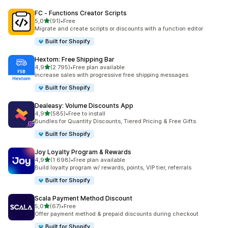
FC ‑ Functions Creator Scripts
/ 5 tähteä
5,0
(91)
•
Free
91 arvostelua yhteensä
Migrate and create scripts or discounts with a function editor
Built for Shopify
Hextom: Free Shipping Bar
/ 5 tähteä
4,9
(2 795)
•
Free plan available
2795 arvostelua yhteensä
Increase sales with progressive free shipping messages
Built for Shopify
Dealeasy: Volume Discounts App
/ 5 tähteä
4,9
(585)
•
Free to install
585 arvostelua yhteensä
Bundles for Quantity Discounts, Tiered Pricing & Free Gifts.
Built for Shopify
Joy Loyalty Program & Rewards
/ 5 tähteä
4,9
(1 698)
•
Free plan available
1698 arvostelua yhteensä
Build loyalty program w/ rewards, points, VIP tier, referrals
Built for Shopify
Scala Payment Method Discount
/ 5 tähteä
5,0
(67)
•
Free
67 arvostelua yhteensä
Offer payment method & prepaid discounts during checkout
Built for Shopify