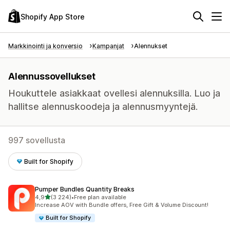
Shopify App Store
Markkinointi ja konversio
Kampanjat
Alennukset
Alennussovellukset
Houkuttele asiakkaat ovellesi alennuksilla. Luo ja
hallitse alennuskoodeja ja alennusmyyntejä.
997 sovellusta
Built for Shopify
Pumper Bundles Quantity Breaks
/ 5 tähteä
4,9
(3 224)
•
Free plan available
3224 arvostelua yhteensä
Increase AOV with Bundle offers, Free Gift & Volume Discount!
Built for Shopify