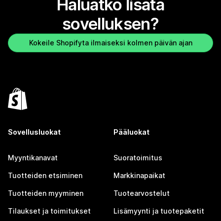
Haluatko lisätä
sovelluksen?
Kokeile Shopifyta ilmaiseksi kolmen päivän ajan
Sovellusluokat
Pääluokat
Myyntikanavat
Suoratoimitus
Tuotteiden etsiminen
Markkinapaikat
Tuotteiden myyminen
Tuotearvostelut
Tilaukset ja toimitukset
Lisämyynti ja tuotepaketit