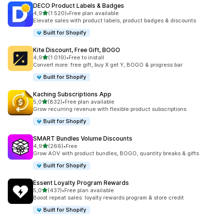
DECO Product Labels & Badges
/ 5 tähteä
4,9
(1 520)
•
Free plan available
1520 arvostelua yhteensä
Elevate sales with product labels, product badges & discounts
Built for Shopify
Kite Discount, Free Gift, BOGO
/ 5 tähteä
4,9
(1 019)
•
Free to install
1019 arvostelua yhteensä
Convert more: free gift, buy X get Y, BOGO & progress bar
Built for Shopify
Kaching Subscriptions App
/ 5 tähteä
5,0
(832)
•
Free plan available
832 arvostelua yhteensä
Grow recurring revenue with flexible product subscriptions
Built for Shopify
SMART Bundles Volume Discounts
/ 5 tähteä
4,9
(266)
•
Free
266 arvostelua yhteensä
Grow AOV with product bundles, BOGO, quantity breaks & gifts
Built for Shopify
Essent Loyalty Program Rewards
/ 5 tähteä
5,0
(437)
•
Free plan available
437 arvostelua yhteensä
Boost repeat sales: loyalty rewards program & store credit
Built for Shopify