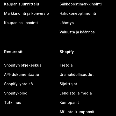
Kaupan suunnittelu
Sähköpostimarkkinointi
Markkinointi ja konversio
Hakukoneoptimointi
Kaupan hallinnointi
Lähetys
Valuutta ja käännös
Resurssit
Shopify
Shopifyn ohjekeskus
Tietoja
API-dokumentaatio
Uramahdollisuudet
Shopify-yhteisö
Sijoittajat
Shopify-blogi
Lehdistö ja media
Tutkimus
Kumppanit
Affiliate-kumppanit