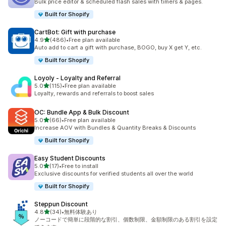
Bulk price editor & scheduled flash sales with timers & pages.
Built for Shopify
CartBot: Gift with purchase
5つ星中
4.9
(486)
•
Free plan available
合計レビュー数：486件
Auto add to cart a gift with purchase, BOGO, buy X get Y, etc.
Built for Shopify
Loyoly ‑ Loyalty and Referral
5つ星中
5.0
(115)
•
Free plan available
合計レビュー数：115件
Loyalty, rewards and referrals to boost sales
OC: Bundle App & Bulk Discount
5つ星中
5.0
(66)
•
Free plan available
合計レビュー数：66件
Increase AOV with Bundles & Quantity Breaks & Discounts
Built for Shopify
Easy Student Discounts
5つ星中
5.0
(17)
•
Free to install
合計レビュー数：17件
Exclusive discounts for verified students all over the world
Built for Shopify
Steppun Discount
5つ星中
4.8
(34)
•
無料体験あり
合計レビュー数：34件
ノーコードで簡単に段階的な割引、個数制限、金額制限のある割引を設定