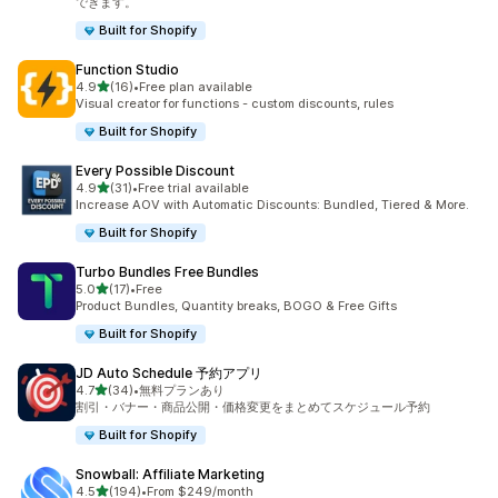
できます。
Built for Shopify
Function Studio
5つ星中
4.9
(16)
•
Free plan available
合計レビュー数：16件
Visual creator for functions - custom discounts, rules
Built for Shopify
Every Possible Discount
5つ星中
4.9
(31)
•
Free trial available
合計レビュー数：31件
Increase AOV with Automatic Discounts: Bundled, Tiered & More.
Built for Shopify
Turbo Bundles Free Bundles
5つ星中
5.0
(17)
•
Free
合計レビュー数：17件
Product Bundles, Quantity breaks, BOGO & Free Gifts
Built for Shopify
JD Auto Schedule 予約アプリ
5つ星中
4.7
(34)
•
無料プランあり
合計レビュー数：34件
割引・バナー・商品公開・価格変更をまとめてスケジュール予約
Built for Shopify
Snowball: Affiliate Marketing
5つ星中
4.5
(194)
•
From $249/month