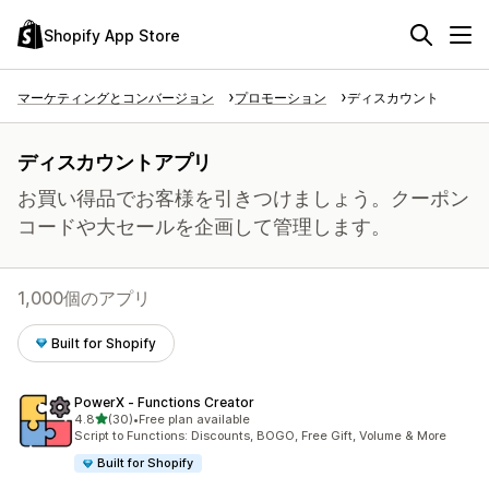
Shopify App Store
マーケティングとコンバージョン
プロモーション
ディスカウント
ディスカウントアプリ
お買い得品でお客様を引きつけましょう。クーポン
コードや大セールを企画して管理します。
1,000個のアプリ
Built for Shopify
PowerX ‑ Functions Creator
5つ星中
4.8
(30)
•
Free plan available
合計レビュー数：30件
Script to Functions: Discounts, BOGO, Free Gift, Volume & More
Built for Shopify