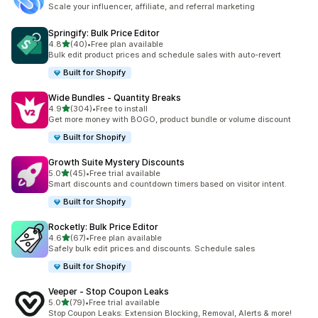
合計レビュー数：194件
Scale your influencer, affiliate, and referral marketing
Springify: Bulk Price Editor
5つ星中
4.8
(40)
•
Free plan available
合計レビュー数：40件
Bulk edit product prices and schedule sales with auto-revert
Built for Shopify
Wide Bundles ‑ Quantity Breaks
5つ星中
4.9
(304)
•
Free to install
合計レビュー数：304件
Get more money with BOGO, product bundle or volume discount
Built for Shopify
Growth Suite Mystery Discounts
5つ星中
5.0
(45)
•
Free trial available
合計レビュー数：45件
Smart discounts and countdown timers based on visitor intent.
Built for Shopify
Rocketly: Bulk Price Editor
5つ星中
4.6
(67)
•
Free plan available
合計レビュー数：67件
Safely bulk edit prices and discounts. Schedule sales
Built for Shopify
Veeper ‑ Stop Coupon Leaks
5つ星中
5.0
(79)
•
Free trial available
合計レビュー数：79件
Stop Coupon Leaks: Extension Blocking, Removal, Alerts & more!