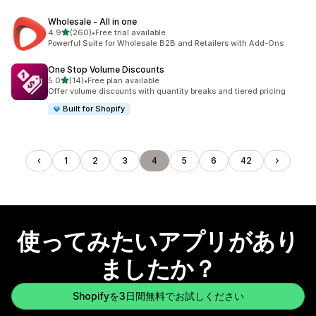
Wholesale ‑ All in one
5つ星中
4.9
(260)
•
Free trial available
合計レビュー数：260件
Powerful Suite for Wholesale B2B and Retailers with Add-Ons
One Stop Volume Discounts
5つ星中
5.0
(14)
•
Free plan available
合計レビュー数：14件
Offer volume discounts with quantity breaks and tiered pricing
Built for Shopify
1
2
3
4
5
6
42
使ってみたいアプリがあり
ましたか？
Shopifyを3日間無料でお試しください