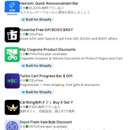
Hextom: Quick Announcement Bar
5つ星中
4.9
(2,220)
•
無料プランあり
合計レビュー数：2220件
カスタムバナーでセールと通知を宣伝しましょう
Built for Shopify
Essential Free Gift BOGO BXGY
5つ星中
5.0
(12)
•
Free
合計レビュー数：12件
Boost AOV with Spend X get Free Gift, BOGO and BXGY offers
Klip Coupons Product Discounts
5つ星中
5.0
(114)
•
Free plan available
合計レビュー数：114件
Clippable Coupons & Volume Discounts on Product Pages and Cart
Built for Shopify
Turbo Cart Progress Bar & Gift
5つ星中
4.6
(12)
•
Free
合計レビュー数：12件
Progress bar — free shipping, free gifts & discounts
Built for Shopify
CartKing無料ギフト Buy X Get Y
5つ星中
4.9
(142)
•
無料プランあり
合計レビュー数：142件
無料ギフト、自動追加、購入XでY無料
Disco Flash Sale Bulk Discount
5つ星中
4.8
(101)
•
Free plan available
合計レビュー数：101件